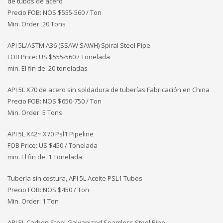
de tubos de acero
Precio FOB: NOS
$555-560 / Ton
Min. Order: 20 Tons
API 5L/ASTM A36 (SSAW SAWH) Spiral Steel Pipe
FOB Price: US $555-560 / Tonelada
min. El fin de: 20 toneladas
API 5L X70 de acero sin soldadura de tuberías Fabricación en China
Precio FOB: NOS
$650-750 / Ton
Min. Order: 5 Tons
API 5L X42~ X70 Psl1 Pipeline
FOB Price: US $450 / Tonelada
min. El fin de: 1 Tonelada
Tubería sin costura, API 5L Aceite PSL1 Tubos
Precio FOB: NOS
$450 / Ton
Min. Order: 1 Ton
API 5L Carbon Steel Galvanized Seamless Steel Pipe