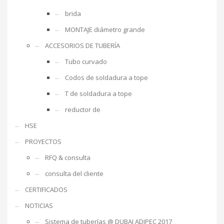
brida
MONTAJE diámetro grande
ACCESORIOS DE TUBERÍA
Tubo curvado
Codos de soldadura a tope
T de soldadura a tope
reductor de
HSE
PROYECTOS
RFQ & consulta
consulta del cliente
CERTIFICADOS
NOTICIAS
Sistema de tuberías @ DUBAI ADIPEC 2017