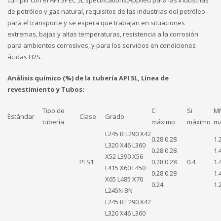
cumplir con el API SPEC 5L specifications.Applied para las industrias
de petróleo y gas natural, requisitos de las industrias del petróleo
para el transporte y se espera que trabajan en situaciones
extremas, bajas y altas temperaturas, resistencia a la corrosión
para ambientes corrosivos, y para los servicios en condiciones
ácidas H2S.
Análisis químico (%) de la tubería API 5L, Línea de
revestimiento y Tubos:
Tipo de
C
Si
M
Estándar
Clase
Grado
tubería
máximo
máximo
m
L245 B L290 X42
0.28 0.28
1.
L320 X46 L360
0.28 0.28
1.
X52 L390 X56
PLS1
0.28 0.28
0.4
1.
L415 X60 L450
0.28 0.28
1.
X65 L485 X70
0.24
1.
L245N BN
L245 B L290 X42
L320 X46 L360