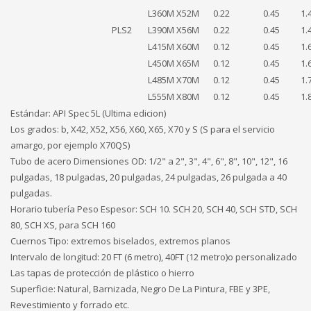
L360M X52M
0.22
0.45
1.
PLS2
L390M X56M
0.22
0.45
1.
L415M X60M
0.12
0.45
1.
L450M X65M
0.12
0.45
1.
L485M X70M
0.12
0.45
1.
L555M X80M
0.12
0.45
1.
Estándar: API Spec 5L (Ultima edicion)
Los grados: b, X42, X52, X56, X60, X65, X70 y S (S para el servicio
amargo, por ejemplo X70QS)
Tubo de acero Dimensiones OD: 1/2" a 2", 3", 4", 6", 8", 10", 12", 16
pulgadas, 18 pulgadas, 20 pulgadas, 24 pulgadas, 26 pulgada a 40
pulgadas.
Horario tubería Peso Espesor: SCH 10. SCH 20, SCH 40, SCH STD, SCH
80, SCH XS, para SCH 160
Cuernos Tipo: extremos biselados, extremos planos
Intervalo de longitud: 20 FT (6 metro), 40FT (12 metro)o personalizado
Las tapas de protección de plástico o hierro
Superficie: Natural, Barnizada, Negro De La Pintura, FBE y 3PE,
Revestimiento y forrado etc.