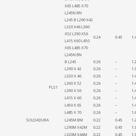
X65 L485 X70
L245N BN
L245 B L290 X42
L320 X46 L360
X52 L390 X56
0.24
0.45
1.
L415 X60 L450
X65 L485 X70
L245N BN
B L245
0.26
–
1.
L290 X 42
0.26
–
1.
L320 X 46
0.26
–
1.
L360 X 52
0.26
–
1.
PLS1
L390 X 56
0.26
–
1.
L415 X 60
0.26
–
1.
L450 X 65
0.26
–
1.
L485 X 70
0.26
–
1.
SOLDADURA
L245M BM
0.22
0.45
1.
L290M X42M
0.22
0.45
1.
L320M X46M
0.22
0.45
1.