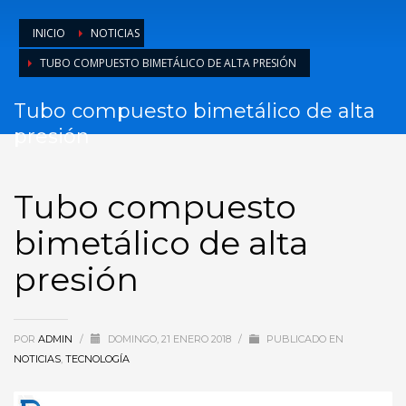
INICIO
NOTICIAS
TUBO COMPUESTO BIMETÁLICO DE ALTA PRESIÓN
Tubo compuesto bimetálico de alta
presión
Tubo compuesto
bimetálico de alta
presión
POR
ADMIN
/
DOMINGO, 21 ENERO 2018
/
PUBLICADO EN
NOTICIAS
,
TECNOLOGÍA