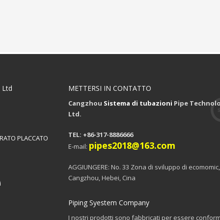
 Ltd
METTERSI IN CONTATTO
Cangzhou
Sistema di tubazioni
Pipe Technolo
Ltd.
TEL: +86-317-8886666
ERATO PLACCATO
pipes2018@163.com
E-mail:
AGGIUNGERE: No. 33 Zona di sviluppo di ecomomic,
Cangzhou, Hebei, Cina
i
Piping Syestem Company
I nostri prodotti sono fabbricati per essere conformi