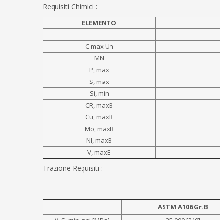
Requisiti Chimici :
ELEMENTO
C max Un
MN
P, max
S, max
Si, min
CR, maxB
Cu, maxB
Mo, maxB
NI, maxB
V, maxB
Trazione Requisiti :
ASTM A106 Gr.B