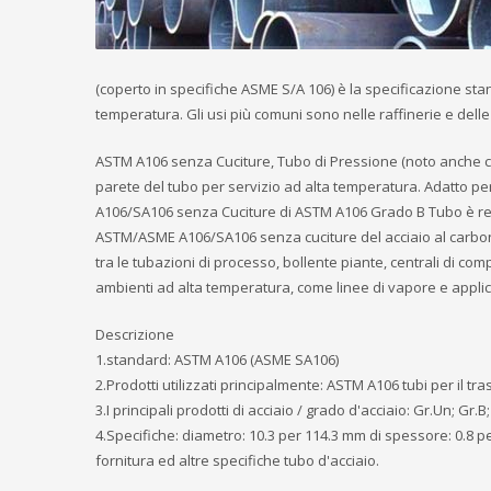
(coperto in specifiche ASME S/A 106) è la specificazione sta
temperatura. Gli usi più comuni sono nelle raffinerie e delle
ASTM A106 senza Cuciture, Tubo di Pressione (noto anche c
parete del tubo per servizio ad alta temperatura. Adatto pe
A106/SA106 senza Cuciture di ASTM A106 Grado B Tubo è resis
ASTM/ASME A106/SA106 senza cuciture del acciaio al carbonio
tra le tubazioni di processo, bollente piante, centrali di com
ambienti ad alta temperatura, come linee di vapore e applic
Descrizione
1.standard: ASTM A106 (ASME SA106)
2.Prodotti utilizzati principalmente: ASTM A106 tubi per il tr
3.I principali prodotti di acciaio / grado d'acciaio: Gr.Un; Gr.B;
4.Specifiche: diametro: 10.3 per 114.3 mm di spessore: 0.8 p
fornitura ed altre specifiche tubo d'acciaio.