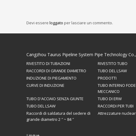
Devi essere
loggato
per lasciare un commento.
Cangzhou Taurus Pipeline System Pipe Technology Co.,
RIVESTITO DI TUBAZIONI
RIVESTITO TUBO
RACCORDI DI GRANDE DIAMETRO
TUBO DEL LSAW
INDUZIONE DI PIEGAMENTO
PRODOTTI
CURVE DI INDUZIONE
TUBO INTERNO FOD
MECCANICO
TUBO D'ACCIAIO SENZA GIUNTE
TUBO DI ERW
TUBO DEL LSAW
RACCORDI PER TUBI
Raccordi di saldatura del sedere di
Attrezzature nuclear
grande diametro 2 ″ ~ 84 ″
Lingue