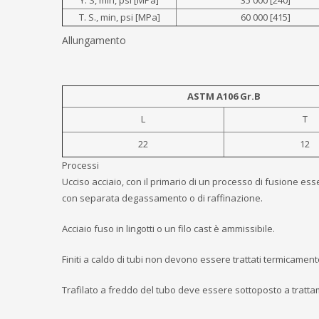
Y. S, min, psi [MPa]
35 000 [240]
T. S., min, psi [MPa]
60 000 [415]
Allungamento
ASTM A106 Gr.B
L
T
22
12
Processi
Ucciso acciaio, con il primario di un processo di fusione e
con separata degassamento o di raffinazione.
Acciaio fuso in lingotti o un filo cast è ammissibile.
Finiti a caldo di tubi non devono essere trattati termicament
Trafilato a freddo del tubo deve essere sottoposto a trattam