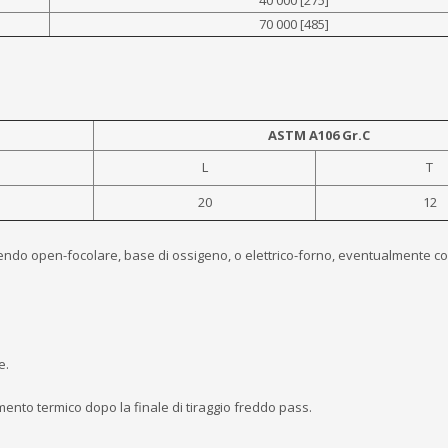
40 000 [275]
70 000 [485]
ASTM A106 Gr.C
L
T
20
12
ssendo open-focolare, base di ossigeno, o elettrico-forno, eventualmente 
e.
ento termico dopo la finale di tiraggio freddo pass.