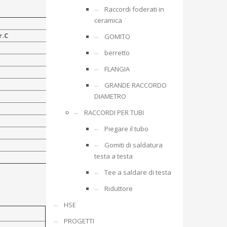
Raccordi foderati in
ceramica
r.C
GOMITO
berretto
FLANGIA
GRANDE RACCORDO
DIAMETRO
RACCORDI PER TUBI
Piegare il tubo
Gomiti di saldatura
testa a testa
Tee a saldare di testa
Riduttore
HSE
PROGETTI