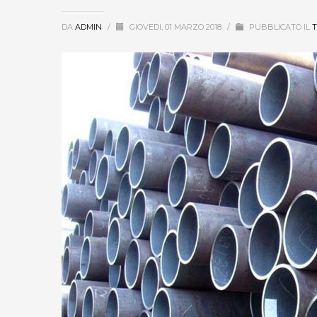
DA
ADMIN
/
GIOVEDI, 01 MARZO 2018
/
PUBBLICATO IL
T