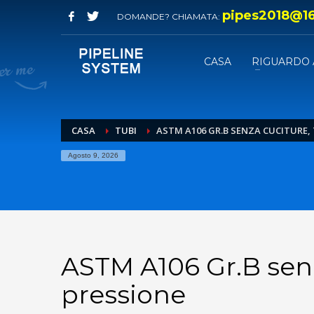
pipes2018@1
DOMANDE? CHIAMATA:
CASA
RIGUARDO 
CASA
TUBI
ASTM A106 GR.B SENZA CUCITURE,
Agosto 9, 2026
ASTM A106 Gr.B senz
pressione