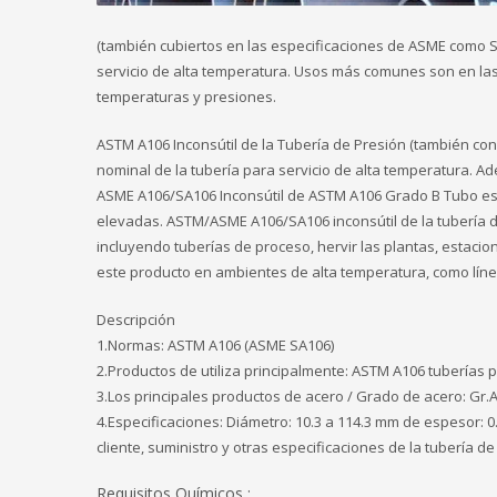
(también cubiertos en las especificaciones de ASME como S/
servicio de alta temperatura. Usos más comunes son en las 
temperaturas y presiones.
ASTM A106 Inconsútil de la Tubería de Presión (también co
nominal de la tubería para servicio de alta temperatura. A
ASME A106/SA106 Inconsútil de ASTM A106 Grado B Tubo es re
elevadas. ASTM/ASME A106/SA106 inconsútil de la tubería de 
incluyendo tuberías de proceso, hervir las plantas, estacion
este producto en ambientes de alta temperatura, como lín
Descripción
1.Normas: ASTM A106 (ASME SA106)
2.Productos de utiliza principalmente: ASTM A106 tuberías p
3.Los principales productos de acero / Grado de acero: Gr.A;
4.Especificaciones: Diámetro: 10.3 a 114.3 mm de espesor: 
cliente, suministro y otras especificaciones de la tubería de
Requisitos Químicos :