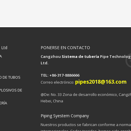
 Ltd
PONERSE EN CONTACTO
A
Cangzhou
Sistema de tubería
Pipe Technology
Ltd.
TEL: +86-317-8886666
O DE TUBOS
pipes2018@163.com
Correo electrónico:
PLOSIVOS DE
@De: No. 33 Zona de desarrollo económico, Cangz
Hebei, China
ERÍA
Piping Syestem Company
Nuestros productos se fabrican conforme a norm