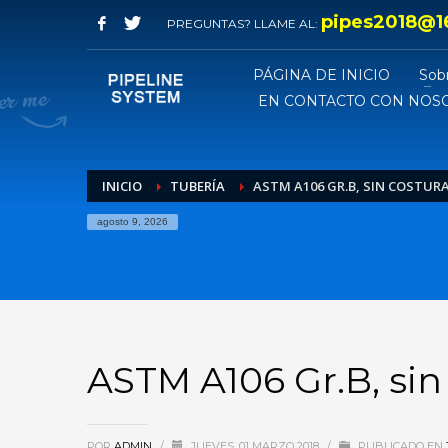
pipes2018@1
PREGUNTAS? LLAME AL:
PÁGINA DE INICIO
Sob
EN CONTACTO CON NOS
INICIO
TUBERÍA
ASTM A106 GR.B, SIN COSTURA
agosto 9, 2026
ASTM A106 Gr.B, sin
POR
ADMIN
/
JUEVES, 01 MARZO 2018
/
PUBLICADO EN