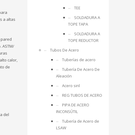
TEE
para
SOLDADURA A
s a altas
TOPE TAPA
SOLDADURA A
e pared
TOPE REDUCTOR
o. ASTM/
Tubos De Acero
uras
Tuberías de acero
lto calor,
nto de
Tubería De Acero De
Aleación
Acero sinl
REG TUBOS DE ACERO
PIPA DE ACERO
INCONSÚTIL
a del
Tubería de Acero de
LSAW