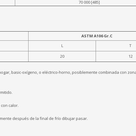
70 000 [485]
ASTM A106 Gr.C
L
T
20
12
 hogar, basic-oxígeno, o eléctrico-horno, posiblemente combinada con zon
mitido.
 con calor.
amente después de la final de frío dibujar pasar.