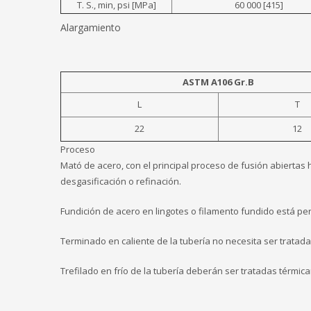
T. S., min, psi [MPa]
60 000 [415]
Alargamiento
ASTM A106 Gr.B
L
T
22
12
Proceso
Mató de acero, con el principal proceso de fusión abiertas
desgasificación o refinación.
Fundición de acero en lingotes o filamento fundido está per
Terminado en caliente de la tubería no necesita ser tratada
Trefilado en frío de la tubería deberán ser tratadas térmic