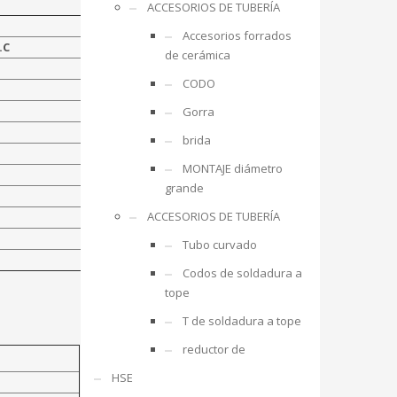
ACCESORIOS DE TUBERÍA
Accesorios forrados
.C
de cerámica
CODO
Gorra
brida
MONTAJE diámetro
grande
ACCESORIOS DE TUBERÍA
Tubo curvado
Codos de soldadura a
tope
T de soldadura a tope
reductor de
HSE