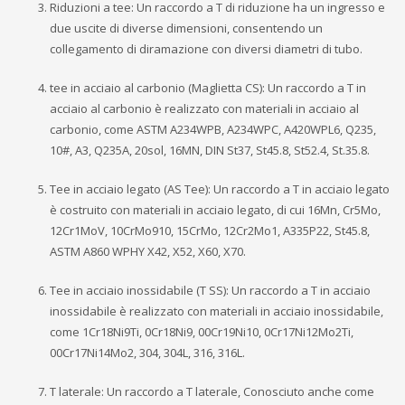
Riduzioni a tee: Un raccordo a T di riduzione ha un ingresso e
due uscite di diverse dimensioni, consentendo un
collegamento di diramazione con diversi diametri di tubo.
tee in acciaio al carbonio (Maglietta CS): Un raccordo a T in
acciaio al carbonio è realizzato con materiali in acciaio al
carbonio, come ASTM A234WPB, A234WPC, A420WPL6, Q235,
10#, A3, Q235A, 20sol, 16MN, DIN St37, St45.8, St52.4, St.35.8.
Tee in acciaio legato (AS Tee): Un raccordo a T in acciaio legato
è costruito con materiali in acciaio legato, di cui 16Mn, Cr5Mo,
12Cr1MoV, 10CrMo910, 15CrMo, 12Cr2Mo1, A335P22, St45.8,
ASTM A860 WPHY X42, X52, X60, X70.
Tee in acciaio inossidabile (T SS): Un raccordo a T in acciaio
inossidabile è realizzato con materiali in acciaio inossidabile,
come 1Cr18Ni9Ti, 0Cr18Ni9, 00Cr19Ni10, 0Cr17Ni12Mo2Ti,
00Cr17Ni14Mo2, 304, 304L, 316, 316L.
T laterale: Un raccordo a T laterale, Conosciuto anche come