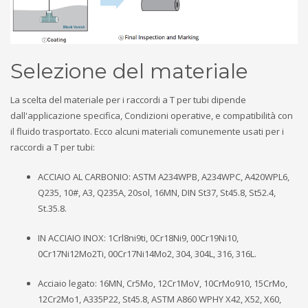
Selezione del materiale
La scelta del materiale per i raccordi a T per tubi dipende
dall'applicazione specifica, Condizioni operative, e compatibilità con
il fluido trasportato. Ecco alcuni materiali comunemente usati per i
raccordi a T per tubi:
ACCIAIO AL CARBONIO: ASTM A234WPB, A234WPC, A420WPL6,
Q235, 10#, A3, Q235A, 20sol, 16MN, DIN St37, St45.8, St52.4,
St.35.8.
IN ACCIAIO INOX: 1Crl8ni9ti, 0Cr18Ni9, 00Cr19Ni10,
0Cr17Ni12Mo2Ti, 00Cr17Ni14Mo2, 304, 304L, 316, 316L.
Acciaio legato: 16MN, Cr5Mo, 12Cr1MoV, 10CrMo910, 15CrMo,
12Cr2Mo1, A335P22, St45.8, ASTM A860 WPHY X42, X52, X60,