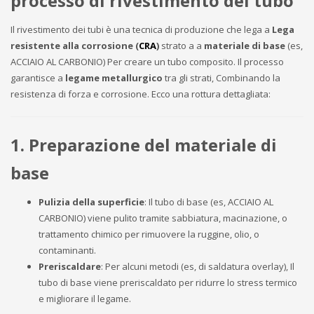
processo di rivestimento del tubo
Il rivestimento dei tubi è una tecnica di produzione che lega a
Lega
resistente alla corrosione (
CRA
)
strato a a
materiale di base
(es,
ACCIAIO AL CARBONIO) Per creare un tubo composito. Il processo
garantisce a
legame metallurgico
tra gli strati, Combinando la
resistenza di forza e corrosione. Ecco una rottura dettagliata:
1. Preparazione del materiale di
base
Pulizia della superficie
: Il tubo di base (es, ACCIAIO AL
CARBONIO) viene pulito tramite sabbiatura, macinazione, o
trattamento chimico per rimuovere la ruggine, olio, o
contaminanti.
Preriscaldare
: Per alcuni metodi (es, di saldatura overlay), Il
tubo di base viene preriscaldato per ridurre lo stress termico
e migliorare il legame.