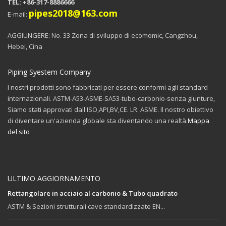
TEL: +86-317-8886666
pipes2018@163.com
E-mail:
AGGIUNGERE: No. 33 Zona di sviluppo di ecomomic, Cangzhou,
Hebei, Cina
Piping Syestem Company
I nostri prodotti sono fabbricati per essere conformi agli standard
internazionali. ASTM-A53-ASME-SA53-tubo-carbonio-senza giunture,
Siamo stati approvati dall'ISO,API,BV,CE. LR. ASME. Il nostro obiettivo
di diventare un'azienda globale sta diventando una realtà.
Mappa
del sito
ULTIMO AGGIORNAMENTO
Rettangolare in acciaio al carbonio & Tubo quadrato
ASTM & Sezioni strutturali cave standardizzate EN...