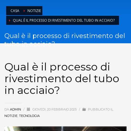
CASA
NOTIZIE
QUAL È IL PROCESSO DI RIVESTIMENTO DEL TUBO IN ACCIAIO?
Qual è il processo di rivestimento del
tubo in acciaio?
Qual è il processo di
rivestimento del tubo
in acciaio?
DA
ADMIN
/
GIOVEDI, 20 FEBBRAIO 2025
/
PUBBLICATO IL
NOTIZIE
,
TECNOLOGIA