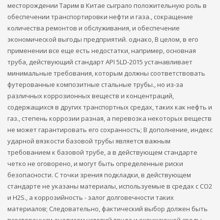
месторождении Тарим в Китае сыграло положительную роль в
обеспечении транспортировки нефти и газа., сокращение
количества ремонтов и обслуживания, и обеспечение
экономической выгоды предприятий. однако, В целом, в его
применении все еще есть недостатки, например, основная
труба, действующий стандарт API 5LD-2015 устанавливает
минимальные требования, которым должны соответствовать
футерованные композитные стальные трубы., но из-за
различных коррозионных веществ и концентраций,
содержащихся в других транспортных средах, таких как нефть и
газ., степень коррозии разная, а перевозка некоторых веществ
не может гарантировать его сохранность; В дополнение, индекс
ударной вязкости базовой трубы является важным
требованием к базовой трубе, а в действующем стандарте
четко не оговорено, и могут быть определенные риски
безопасности. С точки зрения подкладки, в действующем
стандарте не указаны материалы, используемые в средах с CO2
и H2S., а коррозийность - залог долговечности таких
материалов; Следовательно, фактический выбор должен быть
всесторонним анализом условий труда и окружающей среды,