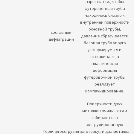
взрывчатки., чтобы
футеровочная труба
находилась близко к
внутренней поверхности
основной трубы,
состав для
давление сбрасывается,
дефлаграции
базовая труба упруго
деформируется и
отскакивает, а
пластическая
деформация
футеровочной трубы
реализует
компаундирование.
Поверхности двух
металлов очищаются и
собираются в
экструдированную
Горячая экструзия
заготовку., и два металла