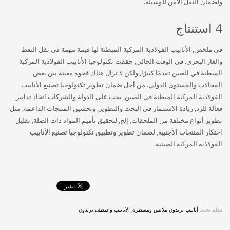
ولضمان النقل الآمن للوسيلة.
4 استنتاج
في ملخص, الأنابيب الفولاذية المركبة المبطنة لها قيمة مهمة في نقل النفط
والغاز البحري. في الوقت الحالي, حققت تكنولوجيا الأنابيب الفولاذية المركبة
المبطنة في الصين تقدمًا كبيرًا, ولكن لا تزال هناك فجوة معينة بين بعض
المجالات والمستوى الدولي. من أجل ضمان تطوير تكنولوجيا تصنيع الأنابيب
الفولاذية المركبة المبطنة في الصين, يجب على الدولة والشركات اتخاذ تدابير
فعالة للرد, زيادة الاستثمار في البحث والتطوير, وتحسين المنتجات الداعمة, مثل
تطوير أنواع مختلفة من الملحقات, إلخ, لتحقيق تأميم المواد ذات الصلة, تقليل
احتكار المنتجات الأجنبية, لضمان تطوير وتطبيق تكنولوجيا تصنيع الأنابيب
الفولاذية المركبة الصينية.
معلم تحت:
أنابيب يرتدون ملابس ومسطرة
,
الأنابيب واصطف يرتدون