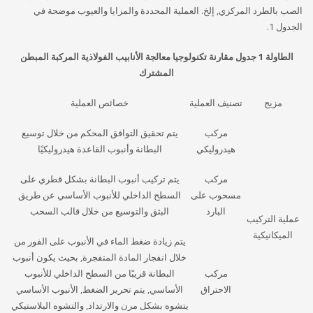
الصب بالطرد المركزي, إلخ. العملية المحددة والمزايا والعيوب موضحة في
الجدول 1.
الطاولة 1 جدول مقارنة تكنولوجيا معالجة الأنابيب الفولاذية المركبة المبطن
المشترك
مزيج
تصنيف العملية
خصائص العملية
مركب
يتم تحقيق التوافق المحكم من خلال توسيع
هيدروليكي
البطانة وأنبوب القاعدة هيدروليكيًا
مركب
يتم تركيب أنبوب البطانة بشكل قطري على
مسحوب على
السطح الداخلي للأنبوب الأساسي عن طريق
البارد
البثق والتوسيع من خلال قالب السحب
عملية التركيب
الميكانيكية
يتم زيادة ضغط الماء في الأنبوب على الفور من
خلال انفجار المادة المتفجرة, بحيث يكون أنبوب
مركب
البطانة قريبًا من السطح الداخلي للأنبوب
الاحتراق
الأساسي, يتم تحرير الضغط, الأنبوب الأساسي
يتشوه بشكل مرن والارتداد, والتشوه البلاستيكي