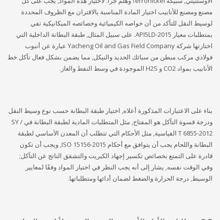
الأوستنيتي, سبيكة ferronickel وهلم جرا. لاختيار هذه المواد, يجب على كل
مصنع ومصنع للأنابيب اختيار المادة المناسبة بالاقتران مع الظروف المحددة
لوسيط النقل للتأكد من أن خواصه الكيميائية وخصائصه الميكانيكية تفي
بمتطلبات معيار API5LD-2015. على سبيل المثال, طبقة البطانة الداخلية التي
اختارتها شركة Yacheng Oil and Gas Field Company عبارة عن أنبوب
فولاذي مركب مبطن من سبائك الحديد والنيكل, مما يضمن بشكل فعال تآكل خط
الأنابيب بمواد CO2 و H2S الموجودة في وسط النفط والغاز.
بناء على الاعتبارات المذكورة أعلاه, اختيار طبقة البطانة حسب نوع وسيط النقل
ودرجة قسوة التآكل هو المفتاح, مثل المتطلبات المادية لطبقة البطانة في SY /
T 6855-2012 القياسية, مثل الأحكام التي تتطلب أن المعدن الأساسي لطبقة
البطانة واللحام يجب أن يتوافق مع أحكام ISO 15156-2015, ويجب أن تكون
قادرة على التمتع بخصائص تكسير إجهاد الكبريت والتشقق الناتج عن التآكل;
وفي الوقت نفسه, يشار إلى أنه يجب النظر في اختيار المواد وفقًا لمعايير
الوسيط, درجة الحرارة والضغط لضمان أدائها ومتطلباتها.