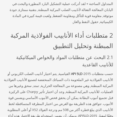
المتداول الساخنة + لقد أدركت عملية التشكيل البارد المطورة والبحث في
اليابان المعالجة الفعالة لأنابيب الصلب المركبة المبطنة, بتقنية ممتازة, جودة
موثوقة, مقاومة قوية للتآكل ومقاومة الضغط, ولعبت قيمة كبيرة في المادة
الكيميائية, حقول النفط والغاز.
2 متطلبات أداء الأنابيب الفولاذية المركبة
المبطنة وتحليل التطبيق
2.1 البحث عن متطلبات المواد والخواص الميكانيكية
للأنابيب القاعدية
حسب متطلبات
API 5LD
-2015 القياسية, يتم اختيار أنابيب الصلب الكربوني أو
الأنابيب الفولاذية غير الملحومة ذات السبائك المنخفضة لتصنيع الأنابيب الفولاذية
المركبة المبطنة, وهي مصنوعة من المعالجة الحرارية, تمتد, سحق وغيرها من
العمليات. للأنابيب المركبة المبطنة, وجد أن اختبار تأثير Charpy على الركيزة
قبل تجميع أنبوب البطانة يمكن أن يحقق فحص الأنبوب الأساسي ويضمن قوة
الأنبوب. تتوافق هذه الطريقة مع الغرض من اختبار المطرقة المتساقطة لخط
الأنابيب الذي يبلغ قطره أكثر من 508 مم ودرجة الفولاذ X52 أو أعلى المطلوبة
وفقًا لمعيار API5LD-2015, ويمكن أن يضمن استخدام طريقة الاختبار هذه أداء