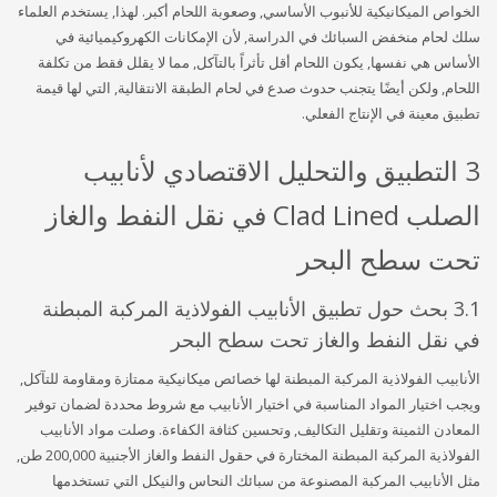
الخواص الميكانيكية للأنبوب الأساسي, وصعوبة اللحام أكبر. لهذا, يستخدم العلماء
سلك لحام منخفض السبائك في الدراسة, لأن الإمكانات الكهروكيميائية في
الأساس هي نفسها, يكون اللحام أقل تأثراً بالتآكل, مما لا يقلل فقط من تكلفة
اللحام, ولكن أيضًا يتجنب حدوث صدع في لحام الطبقة الانتقالية, التي لها قيمة
تطبيق معينة في الإنتاج الفعلي.
3 التطبيق والتحليل الاقتصادي لأنابيب
الصلب Clad Lined في نقل النفط والغاز
تحت سطح البحر
3.1 بحث حول تطبيق الأنابيب الفولاذية المركبة المبطنة
في نقل النفط والغاز تحت سطح البحر
الأنابيب الفولاذية المركبة المبطنة لها خصائص ميكانيكية ممتازة ومقاومة للتآكل,
ويجب اختيار المواد المناسبة في اختيار الأنابيب مع شروط محددة لضمان توفير
المعادن الثمينة وتقليل التكاليف, وتحسين كثافة الكفاءة. وصلت مواد الأنابيب
الفولاذية المركبة المبطنة المختارة في حقول النفط والغاز الأجنبية 200,000 طن,
مثل الأنابيب المركبة المصنوعة من سبائك النحاس والنيكل التي تستخدمها