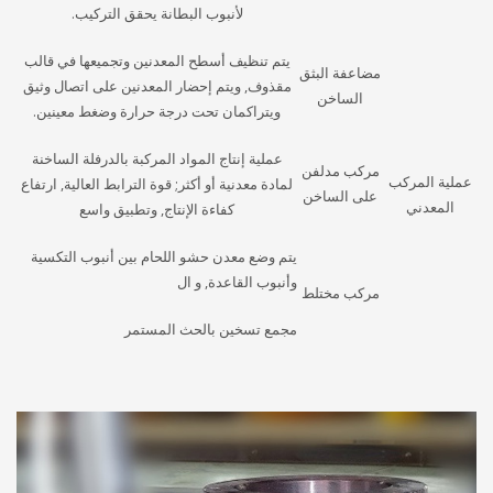
لأنبوب البطانة يحقق التركيب.
يتم تنظيف أسطح المعدنين وتجميعها في قالب
مضاعفة البثق
مقذوف, ويتم إحضار المعدنين على اتصال وثيق
الساخن
ويتراكمان تحت درجة حرارة وضغط معينين.
عملية إنتاج المواد المركبة بالدرفلة الساخنة
مركب مدلفن
عملية المركب
لمادة معدنية أو أكثر; قوة الترابط العالية, ارتفاع
على الساخن
المعدني
كفاءة الإنتاج, وتطبيق واسع
يتم وضع معدن حشو اللحام بين أنبوب التكسية
وأنبوب القاعدة, و ال
مركب مختلط
مجمع تسخين بالحث المستمر