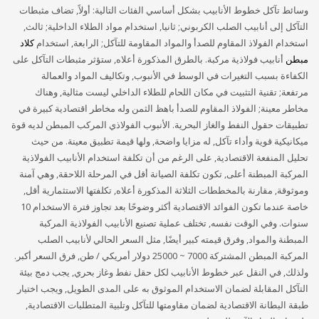
وسائط تآكل خطوط الأنابيب بشكل أساسي الفئات التالية: أولاً, تضاف مثبطات
التآكل إلى أنابيب الصلب الكربوني; ثانيا, استخدام مواد الطلاء الداخلية; ثالث,
استخدام الفولاذ المقاوم للصدأ والمواد المقاومة للتآكل; الرابعة, استخدام
كلاد
مبطن
أنابيب فولاذية مركبة. بالطرق المذكورة أعلاه, ستؤثر مثبطات التآكل على
الكفاءة بسبب التغيرات في الوسط في الأنبوب, وتكاليف المواد والعمالة
مرتفعة; تقنية التثبيت في مكان اللحام للطلاء الداخلي ليست مثالية, وهناك
مخاطر معينة; الفولاذ المقاوم للصدأ باهظ الثمن وله مخاطر اقتصادية كبيرة في
تطبيقات حقول النفط والغاز البحرية. الأنبوب الفولاذي المركب المبطن لديه قوة
ميكانيكية قوية وأداء تآكل, له مزايا واضحة, ولها قيمة تطبيق معينة. من حيث
تحليل المنفعة الاقتصادية, على الرغم من أن تكلفة استخدام الأنابيب الفولاذية
المركبة المبطنة أعلى, تكون تكلفة الصيانة أقل في المرحلة اللاحقة, وهي آمنة
وموثوقة, مقارنة بالمخططات الثلاثة المذكورة أعلاه, تكلفتها الاستثمارية أقل,
خاصة عندما تكون الفوائد الاقتصادية أكثر وضوحًا بعد تجاوز فترة الاستخدام 10
سنوات. وفي الوقت نفسه, تختلف عملية تصنيع الأنابيب الفولاذية المركبة
المبطنة والمواد, وفرق قيمته كبير أيضًا, مثل السعر الحالي لأنابيب الصلب
المركبة المبطن المشتركة 7000 ~ 25000 دولار أمريكي / طن, فرق السعر أكبر.
ولذلك, في النقل عبر خطوط الأنابيب لكل حقل نفط وغاز بحري, يجب دمج بيئة
التآكل المقابلة لضمان الاستخدام الموثوق به على المدى الطويل, ويجب اختيار
طبقة البطانة الاقتصادية لضمان مقاومتها للتآكل وتلبية المتطلبات الاقتصادية,