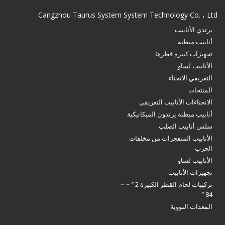
Cangzhou Taurus System System Technology Co. ، Ltd
يرتدي الأنابيب
أنابيب مبطنة
تجهيزات كبيرة قطرها
الأنابيب لساو
التعريفي الانحناء
المنتجات
الانحناءات الأنابيب التعريفي
أنابيب مبطنة يرتدون الميكانيكية
سلس أنابيب الصلب
الأنابيب المتفجرات من مخلفات
الحرب
الأنابيب لساو
تجهيزات الأنابيب
تركيبات لحام القطر الكبيرة 2 ″ ~ ~
84 ″
المعدات النووية