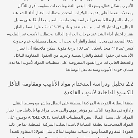
الأنبوب بشكل فعال. ومع ذلك, لبعض التطبيقات ذات مقاومة أقوى للتآكل
ومعدلات ضغط أعلى, قدمت الولايات المتحدة متطلبات اختبار أداء الشد عند
درجات الحرارة العالية في الدراسة, وقد طبقت الصين هذا أيضًا. على سبيل
المثال, في اختيار الأنابيب من قوانغتشو بانيو 35-1/35-2 حقل النفط والغاز,
يقترح اختبار أداء الشد عند درجات الحرارة العالية, ويتطلب الأنبوب غير الملحوم
X65 المحدد في مجال النفط والغاز أنه يجب أن يتحمل متطلبات عدم حدوث
كسر عند 419 ميجا باسكال عند 103 درجة مئوية. يمكن ملاحظة أن اختيار
الأنابيب في حقول النفط والغاز الصينية وغيرها من الحقول المقاومة للتآكل
والضغط العالي قد عزز القيود المفروضة على متطلبات المواد لأنبوب القاعدة,
ضمان جودة الأنبوب وسلامة نقل الوسائط.
2.2 تحليل ودراسة استخدام مواد الأنابيب ومقاومة التآكل
للكسوة الداخلية لأنبوب القاعدة
طبقة البطانة الفولاذية المركبة المبطنة على اتصال مباشر مع وسيط النقل,
وأداؤه في مقاومة التآكل هو مؤشر مهم, والتي يجب مراعاتها بالكامل في اختيار
المواد. على سبيل المثال, تنص المتطلبات القياسية API5LD-2015 بوضوح على
المواد المستخدمة لطبقة البطانة لأنابيب الصلب المركبة المبطنة, بما في ذلك
الفولاذ المقاوم للصدأ ومواد سبائك مقاومة للتآكل, مثل الفولاذ المقاوم للصدأ