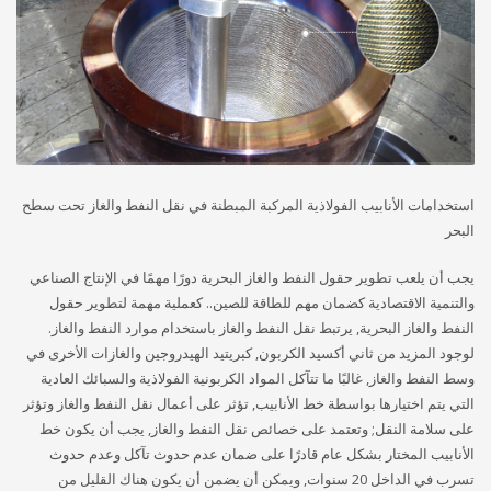
استخدامات الأنابيب الفولاذية المركبة المبطنة في نقل النفط والغاز تحت سطح
البحر
يجب أن يلعب تطوير حقول النفط والغاز البحرية دورًا مهمًا في الإنتاج الصناعي
والتنمية الاقتصادية كضمان مهم للطاقة للصين.. كعملية مهمة لتطوير حقول
النفط والغاز البحرية, يرتبط نقل النفط والغاز باستخدام موارد النفط والغاز.
لوجود المزيد من ثاني أكسيد الكربون, كبريتيد الهيدروجين والغازات الأخرى في
وسط النفط والغاز, غالبًا ما تتآكل المواد الكربونية الفولاذية والسبائك العادية
التي يتم اختيارها بواسطة خط الأنابيب, تؤثر على أعمال نقل النفط والغاز وتؤثر
على سلامة النقل; وتعتمد على خصائص نقل النفط والغاز, يجب أن يكون خط
الأنابيب المختار بشكل عام قادرًا على ضمان عدم حدوث تآكل وعدم حدوث
تسرب في الداخل 20 سنوات, ويمكن أن يضمن أن يكون هناك القليل من