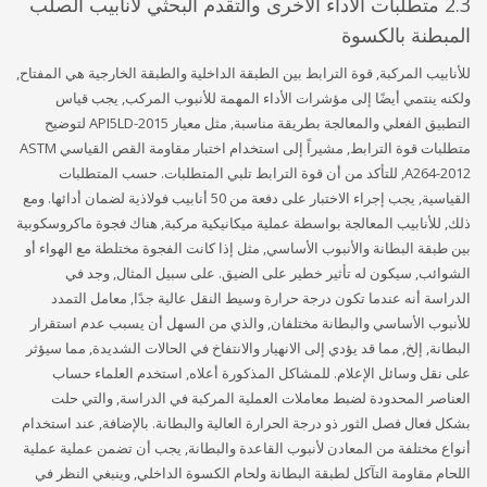
2.3 متطلبات الأداء الأخرى والتقدم البحثي لأنابيب الصلب
المبطنة بالكسوة
للأنابيب المركبة, قوة الترابط بين الطبقة الداخلية والطبقة الخارجية هي المفتاح,
ولكنه ينتمي أيضًا إلى مؤشرات الأداء المهمة للأنبوب المركب, يجب قياس
التطبيق الفعلي والمعالجة بطريقة مناسبة, مثل معيار API5LD-2015 لتوضيح
متطلبات قوة الترابط, مشيراً إلى استخدام اختبار مقاومة القص القياسي ASTM
A264-2012, للتأكد من أن قوة الترابط تلبي المتطلبات. حسب المتطلبات
القياسية, يجب إجراء الاختبار على دفعة من 50 أنابيب فولاذية لضمان أدائها. ومع
ذلك, للأنابيب المعالجة بواسطة عملية ميكانيكية مركبة, هناك فجوة ماكروسكوبية
بين طبقة البطانة والأنبوب الأساسي, مثل إذا كانت الفجوة مختلطة مع الهواء أو
الشوائب, سيكون له تأثير خطير على الضيق. على سبيل المثال, وجد في
الدراسة أنه عندما تكون درجة حرارة وسيط النقل عالية جدًا, معامل التمدد
للأنبوب الأساسي والبطانة مختلفان, والذي من السهل أن يسبب عدم استقرار
البطانة, إلخ, مما قد يؤدي إلى الانهيار والانتفاخ في الحالات الشديدة, مما سيؤثر
على نقل وسائل الإعلام. للمشاكل المذكورة أعلاه, استخدم العلماء حساب
العناصر المحدودة لضبط معاملات العملية المركبة في الدراسة, والتي حلت
بشكل فعال فصل الثور ذو درجة الحرارة العالية والبطانة. بالإضافة, عند استخدام
أنواع مختلفة من المعادن لأنبوب القاعدة والبطانة, يجب أن تضمن عملية عملية
اللحام مقاومة التآكل لطبقة البطانة ولحام الكسوة الداخلي, وينبغي النظر في