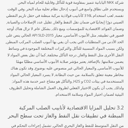
شركة NKK اليابانية تتميز بمقاومة قوية للتآكل وقابلية للحام لمياه البحر,
ويستخدم على نطاق واسع في أنبوب إدخال نظام تحلية مياه البحر. وفي الوقت
نفسه, لعب استخدام 316L كأنابيب فولاذية مركبة مبطنة في حقل تاريم النفطي
الصيني دورًا إيجابيًا في ضمان نقل النفط والغاز, تقليل عدد الإصلاحات والصيانة,
وضمان الفوائد الاقتصادية للمؤسسات. ومع ذلك, بشكل عام, لا تزال هناك أوجه
قصور في تطبيقه, مثل الأنبوب الأساسي, معيار API 5LD-2015 الحالي ينص على
الحد الأدنى من المتطلبات التي يجب أن يفي بها أنبوب الصلب المركب المبطن,
ولكن بسبب المواد المسببة للتآكل والتركيزات المختلفة الموجودة في وسائط
النقل الأخرى مثل النفط والغاز, درجة التآكل مختلفة, كما أن نقل بعض المواد لا
يضمن سلامتها; بالإضافة, يعتبر مؤشر صلابة الأنبوب الأساسي مطلبًا مهمًا
للأنبوب الأساسي, والمعيار الحالي غير منصوص عليه بوضوح, وقد تكون هناك
مخاطر معينة تتعلق بالسلامة. من حيث البطانة, لا يسرد المعيار الحالي المواد
المستخدمة في بيئات CO2 و H2S, والتآكل هو مفتاح عمر خدمة هذه المواد;
ولذلك, يجب أن يكون الاختيار الفعلي لظروف العمل الشاملة وتحليل الظروف
البيئية لضمان اختيار المواد وسلامة الاستخدام.
3.2 تحليل المزايا الاقتصادية لأنابيب الصلب المركبة
المبطنة في تطبيقات نقل النفط والغاز تحت سطح البحر
من النقل المتوسط ​​للنفط والغاز البحري الحالي, تشمل إجراءات التحكم في