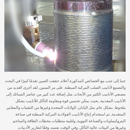
جنبا إلى جنب مع الخصائص المذكورة أعلاه, حققت الصين تقدمًا كبيرًا في البحث
والتصنيع لأنابيب الصلب المركبة المبطنة. على مر السنين, لقد أجرى العديد من
مصنعي الأنابيب الكثير من الأبحاث, مثل إضافة عدد كبير من عناصر السبائك إلى
الأنابيب المعدنية, بحيث يمكن تحسين قوة ومقاومة التآكل للأنابيب بشكل
ملحوظ. بشكل عام, مثل اليابان, الولايات المتحدة وغيرها من التقنيات والمعايير
المتقدمة, تم استخدام إنتاج الأنابيب الفولاذية المركبة المبطنة في صناعة
البتروكيماويات والصناعة النووية, ولتلبية متطلبات محطات الطاقة والمناجم
وغيرها من البيئات عالية التآكل. وفي الوقت نفسه, وفقًا لتقارير الأدبيات,