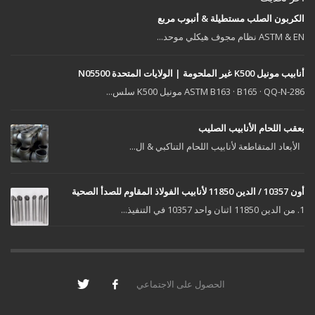
الكربون الصلب مستطيلة & أنبوب مربع
ASTM & EN نظام مجوف هيكلي موحد...
أنابيب مونيل K500 غير الملحومة | الولايات المتحدة N05500
ASTM B163 · B165 · QQ-N-286 مونيل K500 سلس...
بعقب اللحام الأنابيب الصليب
الأبعاد المتقاطعة لأنابيب اللحام التناكبي & ال...
أون 10357 / الدين 11850 لأنابيب الفولاذ المقاوم للصدأ الصحية
1. من الدين 11850 اثنان واحد 10357 في التنفيذ...
الحصول على الاجتماعي