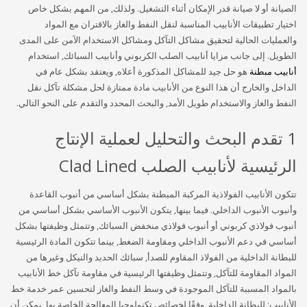
الصيانة أو لا صيانة قدر الإمكان أثناء التشغيل. ولذلك, من المهم بشكل خاص
اختيار تطبيقات الأنابيب المناسبة لنقل النفط والغاز بالاقتران مع المواد
والعمليات الحالية لتحقيق مشاكل التآكل ومشاكل الاستخدام الآمن على المدى
الطويل. إلى جانب مزايا أنابيب الصلب الكربوني وأنابيب السبائك, استخدام
أنابيب مبطنة
هو حل جيد للمشاكل المذكورة أعلاه, ويعتقد بشكل عام في
الداخل والخارج أن هذا النوع من الأنابيب مادة ممتازة لحل مشكلة تآكل نقل
النفط والغاز والاستخدام طويل الأمد, والبحث المحدد والتقدم على النحو التالي.
1 تقدم البحث والتحليل لعملية الإنتاج
الرئيسية لأنابيب الصلب Clad Lined
تتكون الأنابيب الفولاذية المركبة المبطنة بشكل أساسي من أنبوب القاعدة
وأنبوب الأنبوب الداخلي. فيما بينها, يتكون الأنبوب الأساسي بشكل أساسي من
أنبوب فولاذي كربوني أو أنبوب فولاذي منخفض السبائك, وتتمثل وظيفتها بشكل
أساسي في دعم الأنبوب الداخلي ومقاومة الضغط, بينما تتكون المادة الرئيسية
للبطانة الداخلية من الفولاذ المقاوم للصدأ, سبائك الحديد والنيكل وغيرها من
المواد المقاومة للتآكل, وتتمثل وظيفتها الرئيسية في مقاومة تآكل خط الأنابيب
بالمواد المسببة للتآكل الموجودة في وسط النفط والغاز لتحسين عمر خدمة خط
الأنابيب; للبطانة الداخلية, وفقًا لخصائص تكنولوجيا المعالجة الخاصة بها, يمكن أن