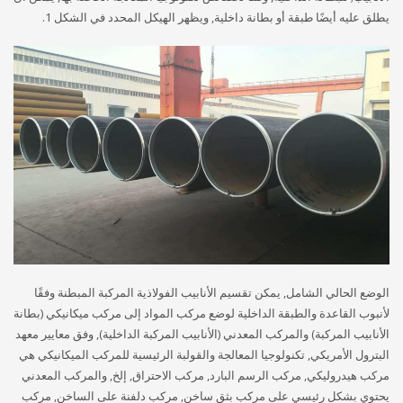
يطلق عليه أيضًا طبقة أو بطانة داخلية, ويظهر الهيكل المحدد في الشكل 1.
الوضع الحالي الشامل, يمكن تقسيم الأنابيب الفولاذية المركبة المبطنة وفقًا
لأنبوب القاعدة والطبقة الداخلية لوضع مركب المواد إلى مركب ميكانيكي (بطانة
الأنابيب المركبة) والمركب المعدني (الأنابيب المركبة الداخلية), وفق معايير معهد
البترول الأمريكي, تكنولوجيا المعالجة والقولبة الرئيسية للمركب الميكانيكي هي
مركب هيدروليكي, مركب الرسم البارد, مركب الاحتراق, إلخ, والمركب المعدني
يحتوي بشكل رئيسي على مركب بثق ساخن, مركب دلفنة على الساخن, مركب