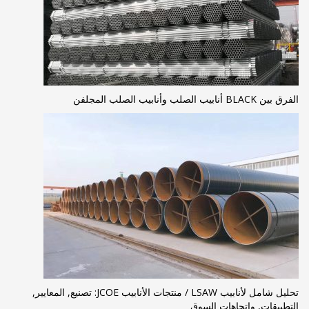
الفرق بين BLACK أنابيب الصلب وأنابيب الصلب المجلفن
تحليل شامل لأنابيب LSAW / منتجات الأنابيب JCOE: تصنيع, المعايير,
التطبيقات, واتجاهات السوق