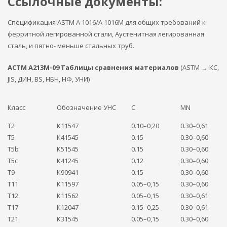
Ссылочные документы:
Спецификация ASTM A 1016/A 1016M для общих требований к
ферритной легированной стали, Аустенитная легированная
сталь, и пятно- меньше стальных труб.
АСТМ А213М-09 Таблицы сравнения материалов
(ASTM → КС,
JIS, ДИН, BS, НБН, НФ, УНИ)
Класс
Обозначение УНС
C
MN
T2
К11547
0.10–0,20
0.30–0,61
T5
К41545
0.15
0.30–0,60
T5b
К51545
0.15
0.30–0,60
T5c
К41245
0.12
0.30–0,60
T9
К90941
0.15
0.30–0,60
T11
К11597
0.05–0,15
0.30–0,60
T12
К11562
0.05–0,15
0.30–0,61
Т17
К12047
0.15–0,25
0.30–0,61
Т21
К31545
0.05–0,15
0.30–0,60