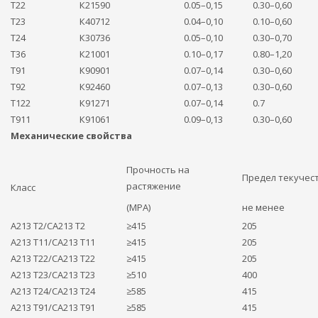
T22
К21590
0.05–0,15
0.30–0,60
Т23
К40712
0.04–0,10
0.10–0,60
Т24
К30736
0.05–0,10
0.30–0,70
Т36
К21001
0.10–0,17
0.80–1,20
T91
К90901
0.07–0,14
0.30–0,60
Т92
К92460
0.07–0,13
0.30–0,60
Т122
К91271
0.07–0,14
0.7
Т911
К91061
0.09–0,13
0.30–0,60
Механические свойства
Прочность на
Предел текучес
растяжение
Класс
(MPA)
не менее
А213 Т2/СА213 Т2
≥415
205
А213 Т11/СА213 Т11
≥415
205
А213 Т22/СА213 Т22
≥415
205
А213 Т23/СА213 Т23
≥510
400
А213 Т24/СА213 Т24
≥585
415
А213 Т91/СА213 Т91
≥585
415