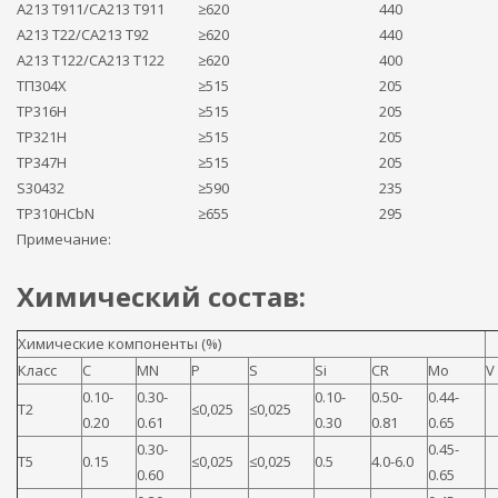
А213 Т911/СА213 Т911
≥620
440
А213 Т22/СА213 Т92
≥620
440
А213 Т122/СА213 Т122
≥620
400
ТП304Х
≥515
205
TP316H
≥515
205
TP321H
≥515
205
TP347H
≥515
205
S30432
≥590
235
TP310HCbN
≥655
295
Примечание:
Химический состав:
Химические компоненты (%)
Класс
C
MN
P
S
Si
CR
Mo
V
0.10-
0.30-
0.10-
0.50-
0.44-
T2
≤0,025
≤0,025
0.20
0.61
0.30
0.81
0.65
0.30-
0.45-
T5
0.15
≤0,025
≤0,025
0.5
4.0-6.0
0.60
0.65