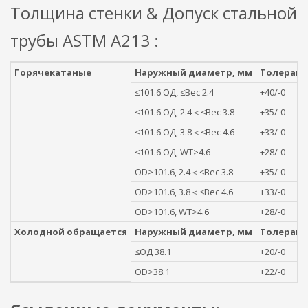
Толщина стенки & Допуск стальной
трубы ASTM A213 :
Горячекатаные
Наружный диаметр, мм
Толерант
≤101.6 ОД, ≤Вес 2.4
+40/-0
≤101.6 ОД, 2.4＜≤Вес 3.8
+35/-0
≤101.6 ОД, 3.8＜≤Вес 4.6
+33/-0
≤101.6 ОД, WT>4.6
+28/-0
OD>101.6, 2.4＜≤Вес 3.8
+35/-0
OD>101.6, 3.8＜≤Вес 4.6
+33/-0
OD>101.6, WT>4.6
+28/-0
Холодной обращается
Наружный диаметр, мм
Толерант
≤ОД 38.1
+20/-0
OD>38.1
+22/-0