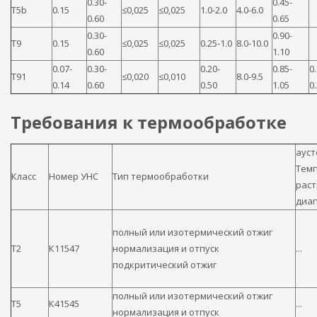
0.30-
0.45-
T5b
0.15
≤0,025
≤0,025
1.0-2.0
4.0-6.0
0.60
0.65
0.30-
0.90-
T9
0.15
≤0,025
≤0,025
0.25-1.0
8.0-10.0
0.60
1.10
0.07-
0.30-
0.20-
0.85-
0
T91
≤0,020
≤0,010
8.0-9.5
0.14
0.60
0.50
1.05
0
Требования к термообработке
ауст
Тем
Класс
Номер УНС
Тип термообработки
раст
диап
полный или изотермический отжиг
T2
К11547
нормализация и отпуск
...
подкритический отжиг
полный или изотермический отжиг
T5
К41545
...
нормализация и отпуск