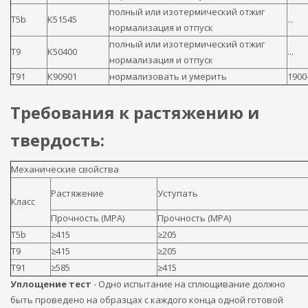
полный или изотермический отжиг
T5b
К51545
...
нормализация и отпуск
полный или изотермический отжиг
T9
К50400
...
нормализация и отпуск
T91
К90901
нормализовать и умерить
1900
Требования к растяжению и
твердость:
Механические свойства
Растяжение
Уступать
Класс
Прочность (MPA)
Прочность (MPA)
T5b
≥415
≥205
T9
≥415
≥205
T91
≥585
≥415
Уплощение тест
- Одно испытание на сплющивание должно
быть проведено на образцах с каждого конца одной готовой