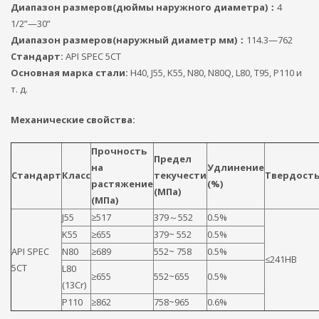
Диапазон размеров(дюймы наружного диаметра)：
4
1/2”—30”
Диапазон размеров(наружный диаметр мм)：
114.3—762
Стандарт:
АРІ SPEC 5СТ
Основная марка стали:
Н40, J55, K55, N80, N80Q, L80, Т95, P110 и
т. д.
Механические свойства:
Прочность
Предел
на
Удлинение
Стандарт
Класс
текучести
Твердост
растяжение
(%)
(МПа)
(МПа)
J55
≥517
379～552
0.5%
K55
≥655
379~ 552
0.5%
АРІ SPEC
N80
≥689
552~ 758
0.5%
≤241HB
5СТ
L80
≥655
552~655
0.5%
(13Cr)
P110
≥862
758~965
0.6%