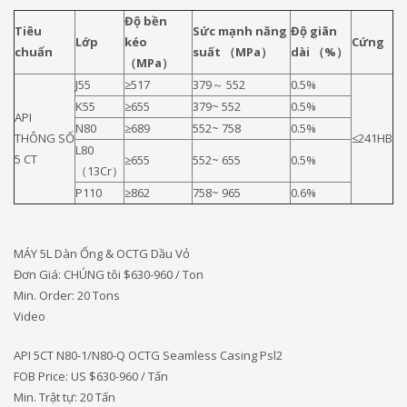
Độ bền
Tiêu
Sức mạnh năng
Độ giãn
Lớp
kéo
Cứng
chuẩn
suất （MPa）
dài （%）
（MPa）
J55
≥517
379～ 552
0.5%
K55
≥655
379~ 552
0.5%
API
N80
≥689
552~ 758
0.5%
THÔNG SỐ
≤241HB
L80
5 CT
≥655
552~ 655
0.5%
（13Cr）
P110
≥862
758~ 965
0.6%
MÁY 5L Dàn Ống & OCTG Dầu Vỏ
Đơn Giá: CHÚNG tôi
$630-960 / Ton
Min. Order: 20 Tons
Video
API 5CT N80-1/N80-Q OCTG Seamless Casing Psl2
FOB Price: US $630-960 / Tấn
Min. Trật tự: 20 Tấn