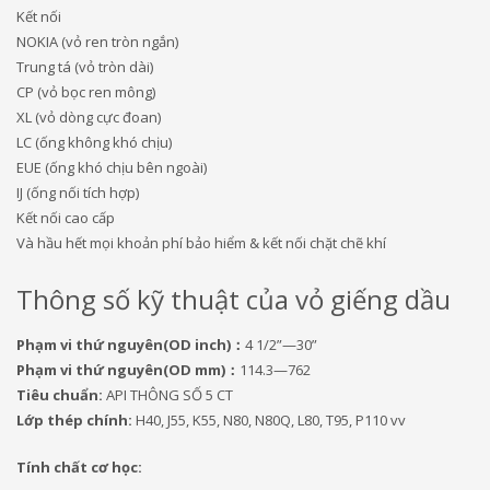
Kết nối
NOKIA (vỏ ren tròn ngắn)
Trung tá (vỏ tròn dài)
CP (vỏ bọc ren mông)
XL (vỏ dòng cực đoan)
LC (ống không khó chịu)
EUE (ống khó chịu bên ngoài)
IJ (ống nối tích hợp)
Kết nối cao cấp
Và hầu hết mọi khoản phí bảo hiểm & kết nối chặt chẽ khí
Thông số kỹ thuật của vỏ giếng dầu
Phạm vi thứ nguyên(OD inch)：
4 1/2”—30”
Phạm vi thứ nguyên(OD mm)：
114.3—762
Tiêu chuẩn:
API THÔNG SỐ 5 CT
Lớp thép chính:
H40, J55, K55, N80, N80Q, L80, T95, P110 vv
Tính chất cơ học: