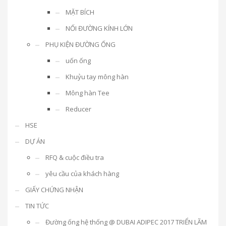
MẶT BÍCH
NỐI ĐƯỜNG KÍNH LỚN
PHỤ KIỆN ĐƯỜNG ỐNG
uốn ống
Khuỷu tay mông hàn
Mông hàn Tee
Reducer
HSE
DỰ ÁN
RFQ & cuộc điều tra
yêu cầu của khách hàng
GIẤY CHỨNG NHẬN
TIN TỨC
Đường ống hệ thống @ DUBAI ADIPEC 2017 TRIỂN LÃM