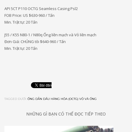
API 5CT P110 OCTG Seamless Casing Psl2
FOB Price: US $630-960 / Tấn
Min. Trật tự: 20 Tấn
J55 / K55 N80-1 / N80q Ống liền mạch và Vỏ liền mạch
Đơn Giá: CHÚNG tôi $640-960 / Tấn
Min. Trật tự: 20 Tấn
TAGGED DƯỚI:
ỐNG DẪN DẦU HÀNG HÓA (OCTG) VỎ VÀ ỐNG
NHỮNG GÌ BẠN CÓ THỂ ĐỌC TIẾP THEO