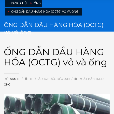
TRANG CHỦ
ỐNG
ỐNG DẪN DẦU HÀNG HÓA (OCTG) VỎ VÀ ỐNG
ỐNG DẪN DẦU HÀNG HÓA (OCTG)
vỏ và ống
ỐNG DẪN DẦU HÀNG
HÓA (OCTG) vỏ và ống
BỞI
ADMIN
/
THỨ SÁU, 16 BƯỚC ĐỀU 2018
/
XUẤT BẢN TRONG
ỐNG