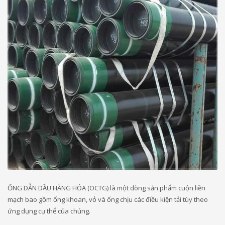
ỐNG DẪN DẦU HÀNG HÓA (OCTG) là một dòng sản phẩm cuộn liền
mạch bao gồm ống khoan, vỏ và ống chịu các điều kiện tải tùy theo
ứng dụng cụ thể của chúng.