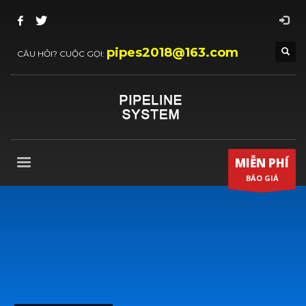
pipes2018@163.com
CÂU HỎI? CUỘC GỌI:
MIỄN PHÍ
BÁO GIÁ