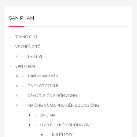
SẢN PHẨM
TRANG CHỦ
VỀ CHÚNG TÔI
THIẾT BỊ
SẢN PHẨM
Thiết bị hạt nhân
ỐNG LÓT CƠ KHÍ
CẢM ỨNG ỐNG UỐN CONG
MẠ ỐNG VÀ MẠ PHỤ KIỆN ĐƯỜNG ỐNG
ỐNG MẠ
CLAD PHỤ KIỆN ĐƯỜNG ỐNG
KHUỶU TAY