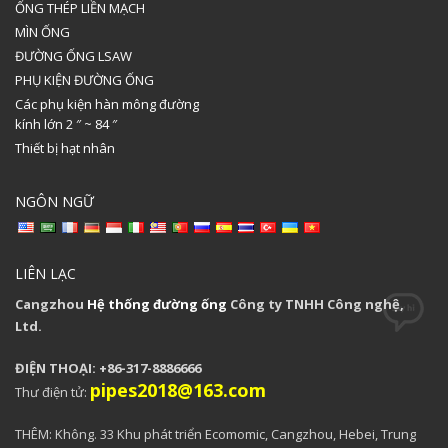
ỐNG THÉP LIỀN MẠCH
MÌN ỐNG
ĐƯỜNG ỐNG LSAW
PHỤ KIỆN ĐƯỜNG ỐNG
Các phụ kiện hàn mông đường
kính lớn 2 ″ ~ 84 ″
Thiết bị hạt nhân
NGÔN NGỮ
LIÊN LẠC
Cangzhou
Hệ thống đường ống
Công ty TNHH Công nghệ,
Ltd.
ĐIỆN THOẠI: +86-317-8886666
pipes2018@163.com
Thư điện tử:
THÊM: Không. 33 Khu phát triển Ecomomic, Cangzhou, Hebei, Trung