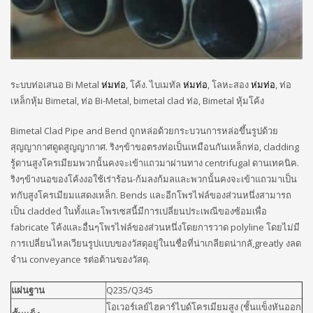
ระบบท่อเสนอ Bi Metal
ห่มท่อ
, โค้ง. ไบเมทัล
ห่มท่อ
, โลหะสอง
ห่มท่อ
, ท่อ
เหล็กหุ้ม Bimetal, ท่อ Bi-Metal, bimetal clad ท่อ, Bimetal หุ้มโค้ง
Bimetal Clad Pipe and Bend ถูกหล่อด้วยกระบวนการหล่อขึ้นรูปด้วย
สุญญากาศดูดสูญญากาศ. ริงๆข้าขอตรงท่อเป็นเหมือนกันเหล็กท่อ, cladding
รู้ดานสูงโครเมียมพวกนั้นคงจะเข้าแถวมาผ่านทาง centrifugal ดานเทคนิค.
ริงๆข้างนอของโค้งงอใช้เร่าร้อน-ก้มลงก้มลและพวกนั้นคงจะเข้าแถวมาเป็น
ทกับสูงโครเมียมแสดงเหล็ก. Bends และอีกโพรไฟล์ของส่วนหนึ่งสามารถ
เป็น cladded ในทั้งและโพรเซสนี้มีการเปลี่ยนประเพณีของซ้อมเพื่อ
fabricate โค้งและอื่นๆโพรไฟล์ของส่วนหนึ่งโดยการวาด polyline โดยไม่มี
การเปลี่ยนไหลเวียนรูปแบบของวัสดุอยู่ในนชื่อที่น่าเกลียดน่ากลั,greatly งลด
จำน conveyance รต่อต้านของวัสดุ.
แผ่นฐาน
Q235/Q345
โอเวอร์เลย์ไฮคาร์ไบด์โครเมียมสูง (ชั้นแข็งหันออก