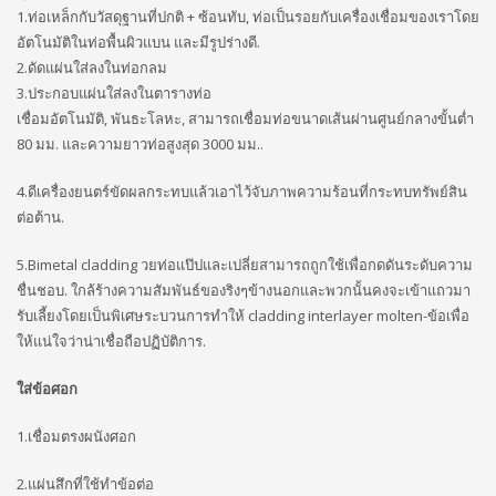
1.ท่อเหล็กกับวัสดุฐานที่ปกติ + ซ้อนทับ, ท่อเป็นรอยกับเครื่องเชื่อมของเราโดย
อัตโนมัติในท่อพื้นผิวแบน และมีรูปร่างดี.
2.ดัดแผ่นใส่ลงในท่อกลม
3.ประกอบแผ่นใส่ลงในตารางท่อ
เชื่อมอัตโนมัติ, พันธะโลหะ, สามารถเชื่อมท่อขนาดเส้นผ่านศูนย์กลางขั้นต่ำ
80 มม. และความยาวท่อสูงสุด 3000 มม..
4.ดีเครื่องยนตร์ขัดผลกระทบแล้วเอาไว้จับภาพความร้อนที่กระทบทรัพย์สิน
ต่อต้าน.
5.Bimetal cladding วยท่อแป๊ปและเปลี่ยสามารถถูกใช้เพื่อกดดันระดับความ
ชื่นชอบ. ใกล้ร้างความสัมพันธ์ของริงๆข้างนอกและพวกนั้นคงจะเข้าแถวมา
รับเลี้ยงโดยเป็นพิเศษระบวนการทำให้ cladding interlayer molten-ข้อเพื่อ
ให้แน่ใจว่าน่าเชื่อถือปฏิบัติการ.
ใส่ข้อศอก
1.เชื่อมตรงผนังศอก
2.แผ่นสึกที่ใช้ทำข้อต่อ