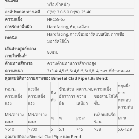
ชั้นแข็ง
หรือเข้าหน้า)
องค์ประกอบทางเคมี
C(%): 3.0-5.0 Cr(%): 25-40
ความแข็ง
HRC58-65
การรักษาพื้นผิว
Hardfacing, หุ้ม, เคลือบ
Hardfacing, การเชื่อมอาร์คแบบเปิด, การเชื่อ
เทคนิค
มอาร์คใต้น้ำ
เส้นผ่านศูนย์กลาง
80มม.
ภายในขั้นต่ำ
ต้านทานสึกหรอ
ความต้านทานการสึกหรอสูง
ความหนา
3+3,4+4,5+5,6+4,6+5,6+6,8+4, ฯลฯ. ที่กำหนดเอง
คุณสมบัติทางกายภาพของ Bimetal Clad Pipe และ Bend:
หยุดนิ่ง
เหมาะ
แรงดึง
ข้ามส่วน
ผลกระทบ
ความแข็ง
ยืด
การ
ความแข็ง
ความแข็ง
อัตราการ
ความ
ของสวมใส่ได้
ตัว
ทดสอบ
แรง
แรง
ยืด
เหนียว
ชั้น
ความดัน
MN/ตาราง
MN/ตาราง
เหล็กแผ่นรีด
%
%
J/c ㎡
MPa
เมตร
เมตร
ร้อน
>610
>700
5
5.1
>15
>38
5.6-12.9
คุณสมบัติของ Bimetal Clad Pipe และ Bend