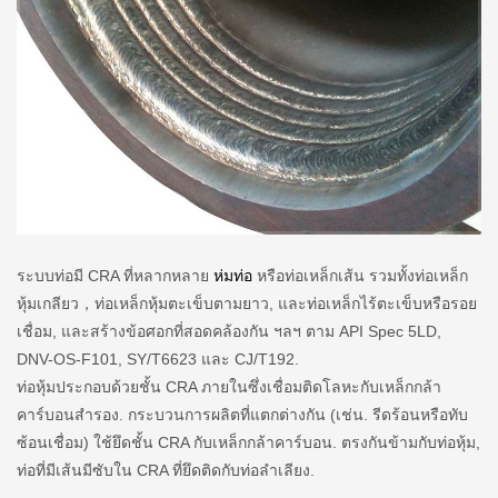
ระบบท่อมี CRA ที่หลากหลาย
ห่มท่อ
หรือท่อเหล็กเส้น รวมทั้งท่อเหล็ก
หุ้มเกลียว，ท่อเหล็กหุ้มตะเข็บตามยาว, และท่อเหล็กไร้ตะเข็บหรือรอย
เชื่อม, และสร้างข้อศอกที่สอดคล้องกัน ฯลฯ ตาม API Spec 5LD,
DNV-OS-F101, SY/T6623 และ CJ/T192.
ท่อหุ้มประกอบด้วยชั้น CRA ภายในซึ่งเชื่อมติดโลหะกับเหล็กกล้า
คาร์บอนสำรอง. กระบวนการผลิตที่แตกต่างกัน (เช่น. รีดร้อนหรือทับ
ซ้อนเชื่อม) ใช้ยึดชั้น CRA กับเหล็กกล้าคาร์บอน. ตรงกันข้ามกับท่อหุ้ม,
ท่อที่มีเส้นมีซับใน CRA ที่ยึดติดกับท่อลำเลียง.