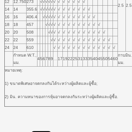
12
12.750
273
√
√
√
√
√
√
√
√
√
√
√
√
2.5
2.5
14
14
355.6
√
√
√
√
√
√
√
√
√
√
√
√
√
16
16
406.4
√
√
√
√
√
√
√
√
√
√
√
√
√
18
18
457
√
√
√
√
√
√
√
√
√
√
√
√
√
20
20
508
√
√
√
√
√
√
√
√
√
√
√
√
√
22
22
559
√
√
√
√
√
√
√
√
√
√
√
√
√
24
24
610
√
√
√
√
√
√
√
√
√
√
√
√
√
กำหนด W.T.,
กาบมิน
4
5
6
7
8
9
…
17
19
22
25
31
33
35
40
45
50
54
60
มม.
มม.
หมายเหตุ:
1) ขนาดพิเศษอาจตกลงกันได้ระหว่างผู้ผลิตและผู้ซื้อ;
2) มิน. ความหนาของการหุ้มอาจตกลงกันระหว่างผู้ผลิตและผู้ซื้อ.