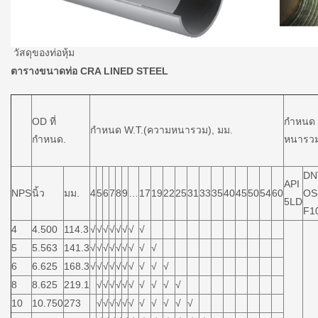
วัสดุของท่อหุ้ม
ตารางขนาดท่อ CRA LINED STEEL
OD ที่
กำหนด 
กำหนด W.T.(ความหนารวม), มม.
กำหนด.
หนารวม
DN
API
NPS
นิ้ว
มม.
4
5
6
7
8
9
…
17
19
22
25
31
33
35
40
45
50
54
60
OS
5LD
F1
4
4.500
114.3
√
√
√
√
√
√
√
√
5
5.563
141.3
√
√
√
√
√
√
√
√
√
6
6.625
168.3
√
√
√
√
√
√
√
√
√
√
8
8.625
219.1
√
√
√
√
√
√
√
√
√
√
10
10.750
273
√
√
√
√
√
√
√
√
√
√
√