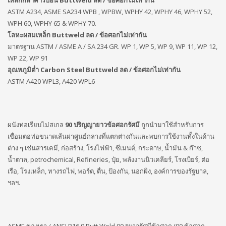
เหล็กกล้าคาร์บอน Buttweld ลด / ข้อศอกไม่เท่ากัน
ASTM A234, ASME SA234 WPB , WPBW, WPHY 42, WPHY 46, WPHY 52,
WPH 60, WPHY 65 & WPHY 70.
โลหะผสมเหล็ก Buttweld ลด / ข้อศอกไม่เท่ากัน
มาตรฐาน ASTM / ASME A / SA 234 GR. WP 1, WP 5, WP 9, WP 11, WP 12,
WP 22, WP 91
อุณหภูมิต่ำ Carbon Steel Buttweld ลด / ข้อศอกไม่เท่ากัน
ASTM A420 WPL3, A420 WPL6
ผนังท่อเรียบไม่สเกล
90 ปริญญายาวข้อศอกรัศมี
ถูกนำมาใช้สำหรับการ
เชื่อมต่อท่อขนาดเส้นผ่าศูนย์กลางที่แตกต่างกันและพบการใช้งานทั้งในด้าน
ต่าง ๆ เช่นสารเคมี, ก่อสร้าง, โรงไฟฟ้า, ซีเมนต์, กระดาษ, น้ำมัน & ก๊าซ,
น้ำตาล, petrochemical, Refineries, ปุ๋ย, พลังงานนิวเคลียร์, โรงเบียร์, ต่อ
เรือ, โรงเหล็ก, ทางรถไฟ, พอร์ต, ตื่น, ป้องกัน, นอกฝั่ง, องค์การของรัฐบาล,
ฯลฯ.