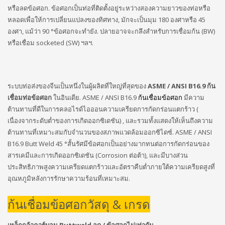
หรือลดข้อศอก. ข้อศอกเป็นท่อที่ติดตั้งอยู่ระหว่างสองความยาวของท่อหรือ
หลอดเพื่อให้การเปลี่ยนแปลงของทิศทาง, มักจะเป็นมุม 180 องศาหรือ 45
องศา, แม้ว่า 90 °ข้อศอกจะทำยัง. ปลายอาจจะกลึงสำหรับการเชื่อมก้น (BW)
หรือเชื่อม socketed (SW) ฯลฯ.
ระบบท่อส่งของจีนเป็นหนึ่งในผู้ผลิตที่ใหญ่ที่สุดของ
ASME / ANSI B16.9 ก้น
เชื่อมท่อข้อศอก
ในอินเดีย. ASME / ANSI B16.9
ก้นเชื่อมข้อศอก
มีความ
ต้านทานที่ดีในการคลอไรด์ไอออนความเครียดการกัดกร่อนแตกร้าว (
เนื่องจากระดับต่ำของการเกิดออกซิเดชัน) , และรวมทั้งแสดงให้เห็นถึงความ
ต้านทานที่เหมาะสมกับจำนวนของสภาพแวดล้อมออกซิไดซ์. ASME / ANSI
B16.9 Butt Weld 45 °สั้นรัศมีข้อศอกเป็นอย่างมากทนต่อการกัดกร่อนของ
สารเคมีและการเกิดออกซิเดชัน (Corrosion ต่อต้า), และมีบางส่วน
ประสิทธิภาพสูงความเครียดแตกร้าวและอัตราคืบต่ำภายใต้ความเครียดสูงที่
อุณหภูมิหลังการรักษาความร้อนที่เหมาะสม.
ก้นเชื่อมข้อศอกวัสดุ & เกรด