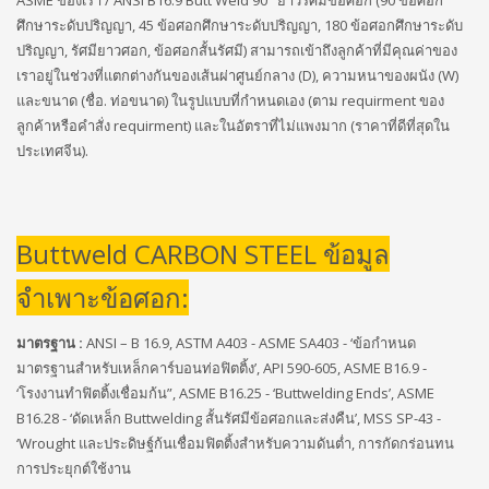
ASME ของเรา / ANSI B16.9 Butt Weld 90 °ยาวรัศมีข้อศอก (90 ข้อศอก
ศึกษาระดับปริญญา, 45 ข้อศอกศึกษาระดับปริญญา, 180 ข้อศอกศึกษาระดับ
ปริญญา, รัศมียาวศอก, ข้อศอกสั้นรัศมี) สามารถเข้าถึงลูกค้าที่มีคุณค่าของ
เราอยู่ในช่วงที่แตกต่างกันของเส้นผ่าศูนย์กลาง (D), ความหนาของผนัง (W)
และขนาด (ชื่อ. ท่อขนาด) ในรูปแบบที่กำหนดเอง (ตาม requirment ของ
ลูกค้าหรือคำสั่ง requirment) และในอัตราที่ไม่แพงมาก (ราคาที่ดีที่สุดใน
ประเทศจีน).
Buttweld CARBON STEEL ข้อมูล
จำเพาะข้อศอก:
มาตรฐาน :
ANSI – B 16.9, ASTM A403 - ASME SA403 - ‘ข้อกำหนด
มาตรฐานสำหรับเหล็กคาร์บอนท่อฟิตติ้ง’, API 590-605, ASME B16.9 -
‘โรงงานทำฟิตติ้งเชื่อมก้น”, ASME B16.25 - ‘Buttwelding Ends’, ASME
B16.28 - ‘ดัดเหล็ก Buttwelding สั้นรัศมีข้อศอกและส่งคืน’, MSS SP-43 -
‘Wrought และประดิษฐ์ก้นเชื่อมฟิตติ้งสำหรับความดันต่ำ, การกัดกร่อนทน
การประยุกต์ใช้งาน