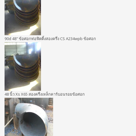
90d 48″ ข้อศอกท่อฟิตติ้งสองครึ่ง CS A234wpb ข้อศอก
48 นิ้ว Xs X65 สองครึ่งเหล็กคาร์บอนรอยข้อศอก