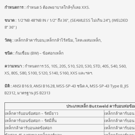
กำหนดการ :
กำหนด 5 ต้องพยาบาลใกล้ๆก็เลย XXS.
ขนาด :
1/2″NB 48″NB IN / 1/2” ถึง 36”, (SEAMLESS ไม่เกิน 24”), (WELDED
8” 36” )
วัสดุ :
เหล็กกล้าคาร์บอน,เหล็กกล้าไร้สนิม, โลหะผสมเหล็ก,
ชนิด :
ก้นเชื่อม (BW) – ข้อศอกเหล็ก
ความหนา :
กำหนดการ 5S, 10S, 20S, S10, S20, S30, STD, 40S, S40, S60,
XS, 80S, S80, S100, S120, S140, S160, XXS และฯลฯ.
มิติ :
ANSI B16.9, ANSI B16.28, MSS-SP-43 ชนิด A, MSS-SP-43 Type B, JIS
B2312, มาตรฐาน JIS B2313
ประเภทเหล็ก Buttweld คาร์บอนท่อข้อศ
เหล็กคาร์บอนข้อศอก – รัศมียาว
เหล็กกล้าคาร์บอน
เหล็กคาร์บอนข้อศอก – รัศมีสั้น
เหล็กกล้าคาร์บอน
เหล็กกล้าคาร์บอนลดข้อศอก
เหล็กกล้าคาร์บอ