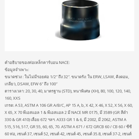
คำอธิบายของท่อเหล็กคาร์บอน NACE:
ข้อมูลจำเพาะ:
ขนาดช่วง : ในไม่มีรอยต่อ 1/2″ ถึง 32″. ขนาดรัง: ใน ERW, LSAW, คิงดอม,
เกลียว, DSAW, EFW 6″ ถึง 100″
ตารางเวลา: 20, 30, 40, มาตรฐาน (STD), หนาพิเศษ (XH), 80, 100, 120, 140,
160, XXS
เกรด: A 53, ASTM A 106 GR A/B/C, AP 15 A, b, X 42, X 46, X 52, X 56, X 60,
X 65, X 70 พีเอสแอล 1 & พีเอสแอล 2 มี NACE MR 0175, มี 3589 (GR สีดำ
330 & GR 410) เลื่อย 672 ฯลฯ. A333 GR 1 & 6, มี 2002, มี 2062, ASTM A
515, 516, 517, GR 55, 60, 65, 70. ASTM A 671 / 672 GRCB 60 / CB 60 / ซีซี
60 ท่อ, เซนต์ 37, เซนต์ 52, เซนต์ 42, เซนต์ 45, เซนต์ 35.8, เซนต์ 37-2, เซนต์