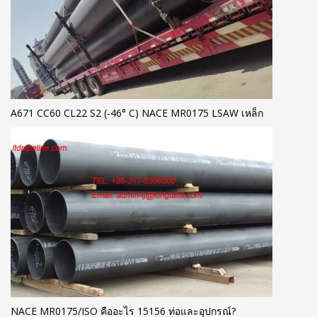
A671 CC60 CL22 S2 (-46° C) NACE MR0175 LSAW เหล็ก
NACE MR0175/ISO คืออะไร 15156 ท่อและอุปกรณ์?