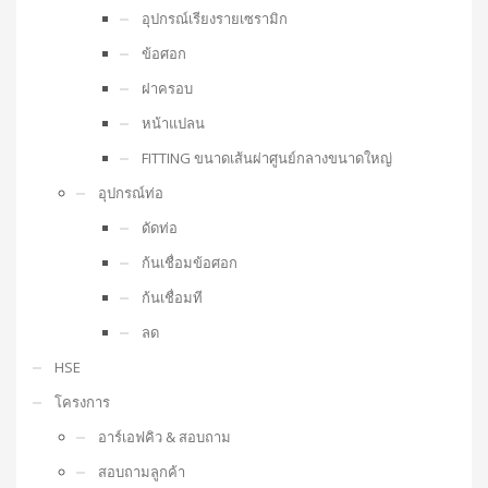
อุปกรณ์เรียงรายเซรามิก
ข้อศอก
ฝาครอบ
หน้าแปลน
FITTING ขนาดเส้นผ่าศูนย์กลางขนาดใหญ่
อุปกรณ์ท่อ
ดัดท่อ
ก้นเชื่อมข้อศอก
ก้นเชื่อมที
ลด
HSE
โครงการ
อาร์เอฟคิว & สอบถาม
สอบถามลูกค้า