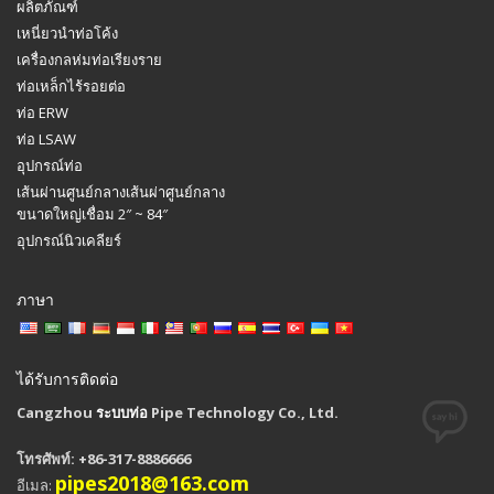
ผลิตภัณฑ์
เหนี่ยวนำท่อโค้ง
เครื่องกลห่มท่อเรียงราย
ท่อเหล็กไร้รอยต่อ
ท่อ ERW
ท่อ LSAW
อุปกรณ์ท่อ
เส้นผ่านศูนย์กลางเส้นผ่าศูนย์กลาง
ขนาดใหญ่เชื่อม 2″ ~ 84″
อุปกรณ์นิวเคลียร์
ภาษา
ได้รับการติดต่อ
Cangzhou
ระบบท่อ
Pipe Technology Co., Ltd.
โทรศัพท์: +86-317-8886666
pipes2018@163.com
อีเมล: