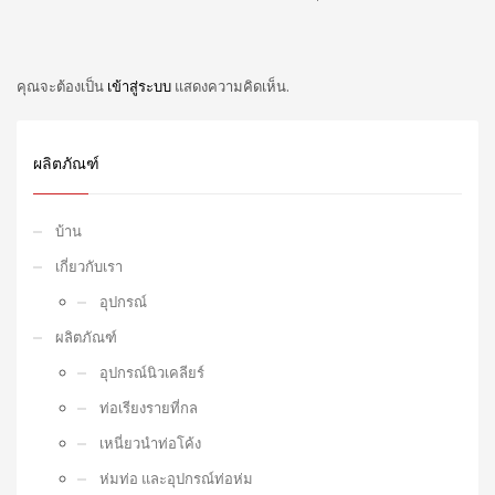
คุณจะต้องเป็น
เข้าสู่ระบบ
แสดงความคิดเห็น.
ผลิตภัณฑ์
บ้าน
เกี่ยวกับเรา
อุปกรณ์
ผลิตภัณฑ์
อุปกรณ์นิวเคลียร์
ท่อเรียงรายที่กล
เหนี่ยวนำท่อโค้ง
ห่มท่อ และอุปกรณ์ท่อห่ม