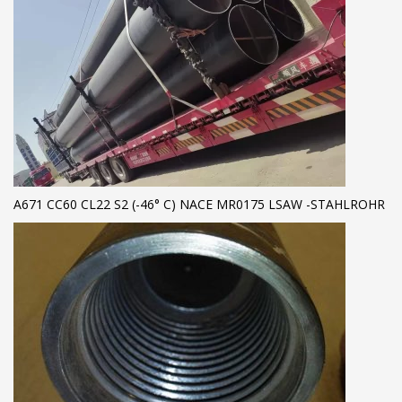
A671 CC60 CL22 S2 (-46° C) NACE MR0175 LSAW -STAHLROHR