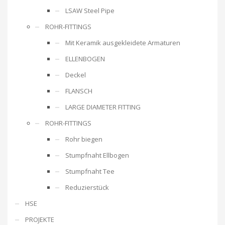
LSAW Steel Pipe
ROHR-FITTINGS
Mit Keramik ausgekleidete Armaturen
ELLENBOGEN
Deckel
FLANSCH
LARGE DIAMETER FITTING
ROHR-FITTINGS
Rohr biegen
Stumpfnaht Ellbogen
Stumpfnaht Tee
Reduzierstück
HSE
PROJEKTE