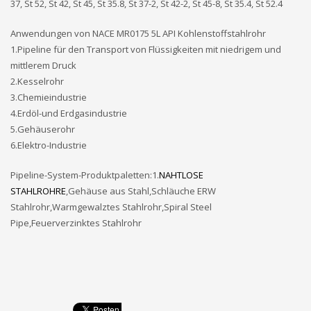
37, St 52, St 42, St 45, St 35.8, St 37-2, St 42-2, St 45-8, St 35.4, St 52.4
Anwendungen von NACE MR0175 5L API Kohlenstoffstahlrohr
1.Pipeline für den Transport von Flüssigkeiten mit niedrigem und
mittlerem Druck
2.Kesselrohr
3.Chemieindustrie
4.Erdöl-und Erdgasindustrie
5.Gehäuserohr
6.Elektro-Industrie
Pipeline-System-Produktpaletten:1.
NAHTLOSE
STAHLROHRE
,Gehäuse aus Stahl,Schläuche ERW
Stahlrohr,Warmgewalztes Stahlrohr,Spiral Steel
Pipe,Feuerverzinktes Stahlrohr