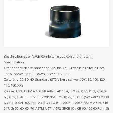
Beschreibung der NACE-Rohrleitung aus Kohlenstoffstahl:
Spezifikation:
Größenbereich : Im nahtlosen 1/2″ bis 32″. Größe klingelte: In ERW,
LSAW, SSAW, Spiral-, DSAW, EFW 6″ bis 100″
Zeitpläne: 20, 30, 40, Standard (STD), Extra schwer (XH), 80, 100, 120,
140, 160, XXS
Klasse: A 53, ASTM A 106 GR A/B/C, AP 15 A, B, X 42, X 46, X 52, X 56, X
60, X 65, X 70 PSL 1 & PSL 2 mit NACE MR 0175, IS 3589 (Schwarz Gr 330
& Gr 410) SAH 672 etc.. A333GR 1 & 6, IS 2002, IS 2062, ASTM A 515, 516,
517, Gr 55, 60, 65, 70. ASTM A 671 / 672 GRCB 60 / CB 60 / CC 60 Rohr, St