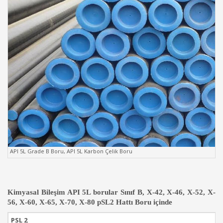
API 5L Grade B Boru, API 5L Karbon Çelik Boru
Kimyasal Bileşim API 5L borular Sınıf B, X-42, X-46, X-52, X-
56, X-60, X-65, X-70, X-80 pSL2 Hattı Boru içinde
PSL 2