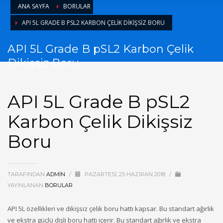
ANA SAYFA
BORULAR
API 5L GRADE B PSL2 KARBON ÇELIK DIKIŞSIZ BORU
API 5L Grade B pSL2 Karbon Çelik
Dikişsiz Boru
API 5L Grade B pSL2
Karbon Çelik Dikişsiz
Boru
TARAFINDAN
ADMIN
/
PAZARTESI, 25 HAZIRAN 2018
/
YAYINLANAN
BORULAR
API 5L özellikleri ve dikişsiz çelik boru hattı kapsar. Bu standart ağırlık
ve ekstra güçlü dişli boru hattı içerir. Bu standart ağırlık ve ekstra