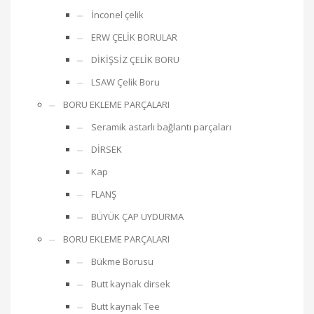
İnconel çelik
ERW ÇELİK BORULAR
DİKİŞSİZ ÇELİK BORU
LSAW Çelik Boru
BORU EKLEME PARÇALARI
Seramik astarlı bağlantı parçaları
DİRSEK
Kap
FLANŞ
BÜYÜK ÇAP UYDURMA
BORU EKLEME PARÇALARI
Bükme Borusu
Butt kaynak dirsek
Butt kaynak Tee