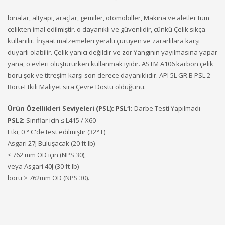
binalar, altyapı, araçlar, gemiler, otomobiller, Makina ve aletler tüm
çelikten imal edilmiştir. o dayanıklı ve güvenlidir, çünkü Çelik sıkça
kullanılır. İnşaat malzemeleri yeraltı çürüyen ve zararlılara karşı
duyarlı olabilir. Çelik yanıcı değildir ve zor Yangının yayılmasına yapar
yana, o evleri oluştururken kullanmak iyidir. ASTM A106 karbon çelik
boru şok ve titreşim karşı son derece dayanıklıdır. API 5L GR.B PSL 2
Boru-Etkili Maliyet sıra Çevre Dostu olduğunu.
Ürün Özellikleri Seviyeleri (PSL):
PSL1:
Darbe Testi Yapılmadı
PSL2:
Sınıflar için ≤ L415 / X60
Etki, 0 ° C'de test edilmiştir (32° F)
Asgari 27J Buluşacak (20 ft-lb)
≤ 762 mm OD için (NPS 30),
veya Asgari 40J (30 ft-lb)
boru > 762mm OD (NPS 30).