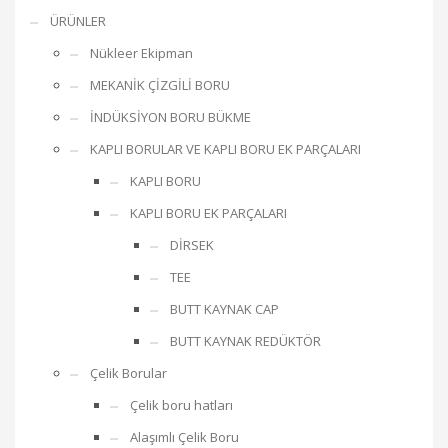
ÜRÜNLER
Nükleer Ekipman
MEKANİK ÇİZGİLİ BORU
İNDÜKSİYON BORU BÜKME
KAPLI BORULAR VE KAPLI BORU EK PARÇALARI
KAPLI BORU
KAPLI BORU EK PARÇALARI
DİRSEK
TEE
BUTT KAYNAK CAP
BUTT KAYNAK REDÜKTÖR
Çelik Borular
Çelik boru hatları
Alaşımlı Çelik Boru