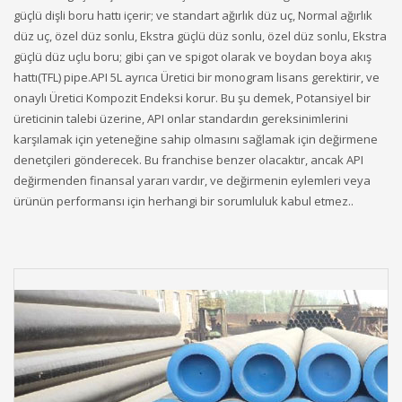
güçlü dişli boru hattı içerir; ve standart ağırlık düz uç, Normal ağırlık
düz uç, özel düz sonlu, Ekstra güçlü düz sonlu, özel düz sonlu, Ekstra
güçlü düz uçlu boru; gibi çan ve spigot olarak ve boydan boya akış
hattı(TFL) pipe.API 5L ayrıca Üretici bir monogram lisans gerektirir, ve
onaylı Üretici Kompozit Endeksi korur. Bu şu demek, Potansiyel bir
üreticinin talebi üzerine, API onlar standardın gereksinimlerini
karşılamak için yeteneğine sahip olmasını sağlamak için değirmene
denetçileri gönderecek. Bu franchise benzer olacaktır, ancak API
değirmenden finansal yararı vardır, ve değirmenin eylemleri veya
ürünün performansı için herhangi bir sorumluluk kabul etmez..