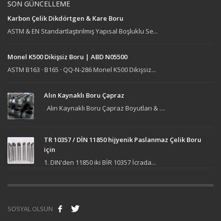
SON GÜNCELLEME
Karbon Çelik Dikdörtgen & Kare Boru
ASTM & EN Standartlaştırılmış Yapısal Boşluklu Se...
Monel K500 Dikişsiz Boru | ABD N05500
ASTM B163 · B165 · QQ-N-286 Monel K500 Dikişsiz...
Alın Kaynaklı Boru Çapraz
Alın Kaynaklı Boru Çapraz Boyutları & ....
TR 10357 / DİN 11850 hijyenik Paslanmaz Çelik Boru
için
1. DIN'den 11850 iki BİR 10357 İcrada...
SOSYAL OLSUN