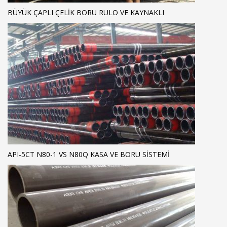
BÜYÜK ÇAPLI ÇELIK BORU RULO VE KAYNAKLI
API-5CT N80-1 VS N80Q KASA VE BORU SISTEMI