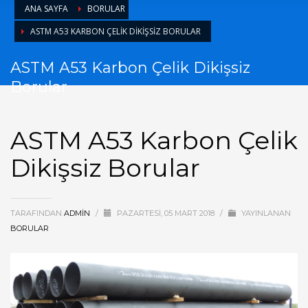
ANA SAYFA
BORULAR
ASTM A53 KARBON ÇELIK DIKIŞSIZ BORULAR
ASTM A53 Karbon Çelik Dikişsiz
Borular
ASTM A53 Karbon Çelik
Dikişsiz Borular
TARAFINDAN
ADMIN
/
PAZARTESI, 05 MART 2018
/
YAYINLANAN
BORULAR