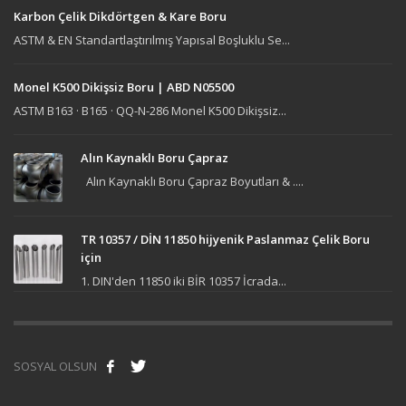
Karbon Çelik Dikdörtgen & Kare Boru
ASTM & EN Standartlaştırılmış Yapısal Boşluklu Se...
Monel K500 Dikişsiz Boru | ABD N05500
ASTM B163 · B165 · QQ-N-286 Monel K500 Dikişsiz...
Alın Kaynaklı Boru Çapraz
Alın Kaynaklı Boru Çapraz Boyutları & ....
TR 10357 / DİN 11850 hijyenik Paslanmaz Çelik Boru
için
1. DIN'den 11850 iki BİR 10357 İcrada...
SOSYAL OLSUN