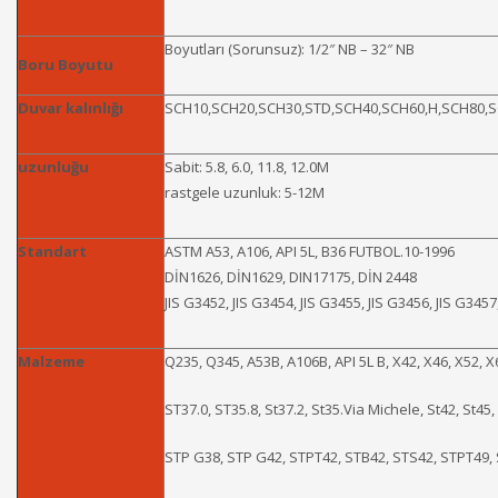
Boyutları (Sorunsuz): 1/2″ NB – 32″ NB
Boru Boyutu
Duvar kalınlığı
SCH10,SCH20,SCH30,STD,SCH40,SCH60,H,SCH80,SCH
uzunluğu
Sabit: 5.8, 6.0, 11.8, 12.0M
rastgele uzunluk: 5-12M
Standart
ASTM A53, A106, API 5L, B36 FUTBOL.10-1996
DİN1626, DİN1629, DIN17175, DİN 2448
JIS G3452, JIS G3454, JIS G3455, JIS G3456, JIS G3457
Malzeme
Q235, Q345, A53B, A106B, API 5L B, X42, X46, X52, X
ST37.0, ST35.8, St37.2, St35.Via Michele, St42, St45,
STP G38, STP G42, STPT42, STB42, STS42, STPT49,