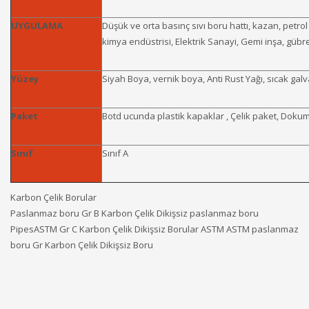
UYGULAMA
Düşük ve orta basınç sıvı boru hattı, kazan, petro
kimya endüstrisi, Elektrik Sanayi, Gemi inşa, gübre
Yüzey
Siyah Boya, vernik boya, Anti Rust Yağı, sıcak galva
Paket
Botd ucunda plastik kapaklar , Çelik paket, Dokuma
Sınıf
Sınıf A
Karbon Çelik Borular
Paslanmaz boru Gr B Karbon Çelik Dikişsiz paslanmaz boru
PipesASTM Gr C Karbon Çelik Dikişsiz Borular ASTM ASTM paslanmaz
boru Gr Karbon Çelik Dikişsiz Boru