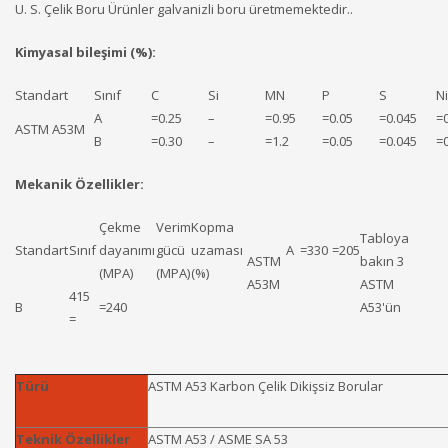
U
. S. Çelik Boru Ürünler galvanizli boru üretmemektedir..
Kimyasal bileşimi (%):
Standart
Sınıf
C
Si
MN
P
S
Ni
A
=0.25
–
=0.95
=0.05
=0.045
=
ASTM A53M
B
=0.30
–
=1.2
=0.05
=0.045
=
Mekanik Özellikler:
Çekme
Verim
Kopma
Tabloya
Standart
Sınıf
dayanımı
gücü
uzaması
A
=330
=205
ASTM
bakın 3
(MPA)
(MPA)
(%)
A53M
ASTM
415
B
=240
A53'ün
=
Türü
ASTM A53 Karbon Çelik Dikişsiz Borular
Teknik Özellikler
ASTM A53 / ASME SA 53