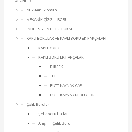
ÜRÜNLER
Nükleer Ekipman
MEKANİK ÇİZGİLİ BORU
İNDÜKSİYON BORU BÜKME
KAPLI BORULAR VE KAPLI BORU EK PARÇALARI
KAPLI BORU
KAPLI BORU EK PARÇALARI
DİRSEK
TEE
BUTT KAYNAK CAP
BUTT KAYNAK REDÜKTÖR
Çelik Borular
Çelik boru hatları
Alaşımlı Çelik Boru