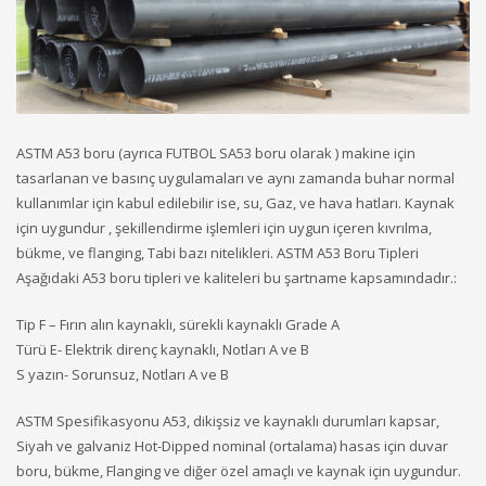
ASTM A53 boru (ayrıca FUTBOL SA53 boru olarak ) makine için
tasarlanan ve basınç uygulamaları ve aynı zamanda buhar normal
kullanımlar için kabul edilebilir ise, su, Gaz, ve hava hatları. Kaynak
için uygundur , şekillendirme işlemleri için uygun içeren kıvrılma,
bükme, ve flanging, Tabi bazı nitelikleri. ASTM A53 Boru Tipleri
Aşağıdaki A53 boru tipleri ve kaliteleri bu şartname kapsamındadır.:
Tip F – Fırın alın kaynaklı, sürekli kaynaklı Grade A
Türü E- Elektrik direnç kaynaklı, Notları A ve B
S yazın- Sorunsuz, Notları A ve B
ASTM Spesifikasyonu A53, dikişsiz ve kaynaklı durumları kapsar,
Siyah ve galvaniz Hot-Dipped nominal (ortalama) hasas için duvar
boru, bükme, Flanging ve diğer özel amaçlı ve kaynak için uygundur.