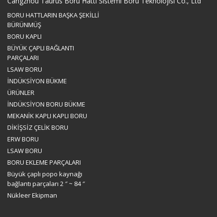
Cangzhou Taurus Boru Hattı Sistemi Boru Teknolojisi Co., Ltd
BORU HATTLARIN BAŞKA ŞEKİLLİ
BÜRÜNMÜŞ
BORU KAPLI
BÜYÜK ÇAPLI BAĞLANTI
PARÇALARI
LSAW BORU
İNDÜKSİYON BÜKME
ÜRÜNLER
İNDÜKSİYON BORU BÜKME
MEKANİK KAPLI KAPLI BORU
DİKİŞSİZ ÇELİK BORU
ERW BORU
LSAW BORU
BORU EKLEME PARÇALARI
Büyük çaplı popo kaynağı
bağlantı parçaları 2 ″ ~ 84 ″
Nükleer Ekipman