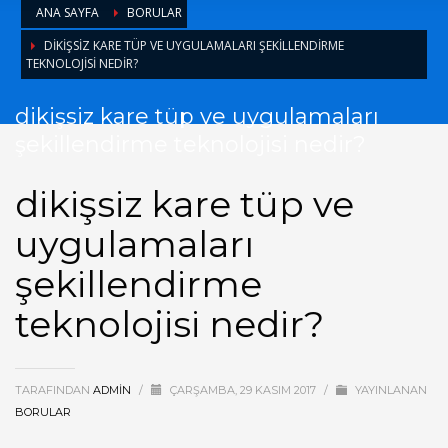
ANA SAYFA
BORULAR
DIKIŞSIZ KARE TÜP VE UYGULAMALARI ŞEKILLENDIRME
TEKNOLOJISI NEDIR?
dikişsiz kare tüp ve uygulamaları
şekillendirme teknolojisi nedir?
dikişsiz kare tüp ve
uygulamaları
şekillendirme
teknolojisi nedir?
TARAFINDAN
ADMIN
/
ÇARŞAMBA, 29 KASIM 2017
/
YAYINLANAN
BORULAR