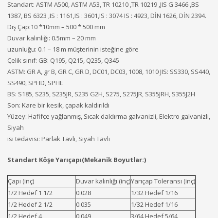
Standart: ASTM A500, ASTM A53, TR 10210 ,TR 10219 ,JIS G 3466 ,BS
1387, BS 6323 ,IS : 1161,IS : 3601,IS : 3074 IS : 4923, DİN 1626, DİN 2394.
Dış Çap:10 *10mm – 500 * 500 mm
Duvar kalınlığı: 0.5mm – 20 mm
uzunluğu: 0.1 – 18 m müşterinin isteğine göre
Çelik sınıf: GB: Q195, Q215, Q235, Q345
ASTM: GR A, gr B, GR C, GR D, DC01, DC03, 1008, 1010 JIS: SS330, SS440,
SS490, SPHD, SPHE
BS: S185, S235, S235JR, S235 G2H, S275, S275JR, S355JRH, S355J2H
Son: Kare bir kesik, çapak kaldırıldı
Yüzey: Hafifçe yağlanmış, Sıcak daldırma galvanizli, Elektro galvanizli,
Siyah
ısı tedavisi: Parlak Tavlı, Siyah Tavlı
Standart Köşe Yarıçapı(Mekanik Boyutlar:)
Çapı (inç)
Duvar kalınlığı (inç)
Yarıçap Toleransı (inç)
1/2 Hedef 1 1/2
0.028
1/32 Hedef 1/16
1/2 Hedef 2 1/2
0.035
1/32 Hedef 1/16
1/2 Hedef 4
0.049
3/64 Hedef 5/64