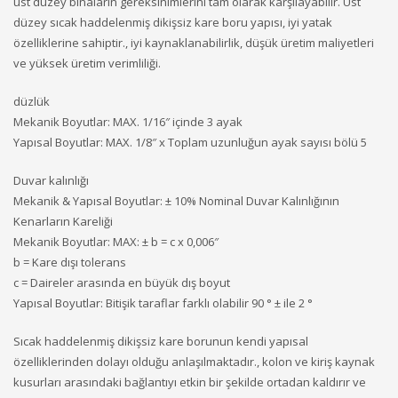
üst düzey binaların gereksinimlerini tam olarak karşılayabilir. Üst
düzey sıcak haddelenmiş dikişsiz kare boru yapısı, iyi yatak
özelliklerine sahiptir., iyi kaynaklanabilirlik, düşük üretim maliyetleri
ve yüksek üretim verimliliği.
düzlük
Mekanik Boyutlar: MAX. 1/16″ içinde 3 ayak
Yapısal Boyutlar: MAX. 1/8″ x Toplam uzunluğun ayak sayısı bölü 5
Duvar kalınlığı
Mekanik & Yapısal Boyutlar: ± 10% Nominal Duvar Kalınlığının
Kenarların Kareliği
Mekanik Boyutlar: MAX: ± b = c x 0,006″
b = Kare dışı tolerans
c = Daireler arasında en büyük dış boyut
Yapısal Boyutlar: Bitişik taraflar farklı olabilir 90 ° ± ile 2 °
Sıcak haddelenmiş dikişsiz kare borunun kendi yapısal
özelliklerinden dolayı olduğu anlaşılmaktadır., kolon ve kiriş kaynak
kusurları arasındaki bağlantıyı etkin bir şekilde ortadan kaldırır ve