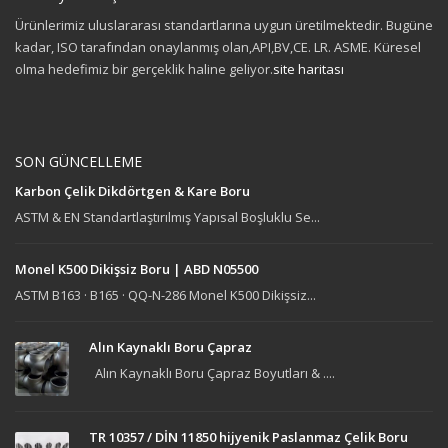
Ürünlerimiz uluslararası standartlarına uygun üretilmektedir. Bugüne
kadar, ISO tarafından onaylanmış olan,API,BV,CE. LR. ASME. Küresel
olma hedefimiz bir gerçeklik haline geliyor.
site haritası
SON GÜNCELLEME
Karbon Çelik Dikdörtgen & Kare Boru
ASTM & EN Standartlaştırılmış Yapısal Boşluklu Se...
Monel K500 Dikişsiz Boru | ABD N05500
ASTM B163 · B165 · QQ-N-286 Monel K500 Dikişsiz...
Alın Kaynaklı Boru Çapraz
Alın Kaynaklı Boru Çapraz Boyutları & ....
TR 10357 / DİN 11850 hijyenik Paslanmaz Çelik Boru