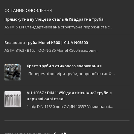
ОСТАННЄ ОНОВЛЕННЯ
Прямокутна вуглецева сталь & Квадратна труба
ASTM & EN Стандартизована структурна порожниста с...
Безшовна труба Monel K500 | США N05500
ASTM B163 · B165 · QQ-N-286 Monel K500 Безшовні...
Хрест труби з стикового зварювання
Поперечні розміри труби, звареної встик & ...
АН 10357 / DIN 11850 для гігієнічної труби з
нержавіючої сталі
1. від DIN 11850 два ОДИН 10357 У виконанні...