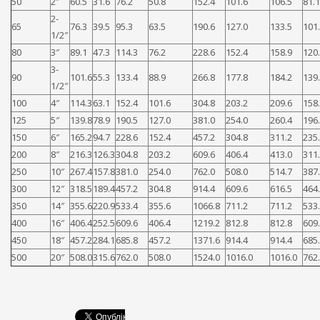
50
2″
60.5
31.6
76.2
50.8
152.4
101.6
106.5
81.1
2-
65
76.3
39.5
95.3
63.5
190.6
127.0
133.5
101
1/2″
80
3″
89.1
47.3
114.3
76.2
228.6
152.4
158.9
120
3-
90
101.6
55.3
133.4
88.9
266.8
177.8
184.2
139
1/2″
100
4″
114.3
63.1
152.4
101.6
304.8
203.2
209.6
158
125
5″
139.8
78.9
190.5
127.0
381.0
254.0
260.4
196
150
6″
165.2
94.7
228.6
152.4
457.2
304.8
311.2
235
200
8″
216.3
126.3
304.8
203.2
609.6
406.4
413.0
311
250
10″
267.4
157.8
381.0
254.0
762.0
508.0
514.7
387
300
12″
318.5
189.4
457.2
304.8
914.4
609.6
616.5
464
350
14″
355.6
220.9
533.4
355.6
1066.8
711.2
711.2
533
400
16″
406.4
252.5
609.6
406.4
1219.2
812.8
812.8
609
450
18″
457.2
284.1
685.8
457.2
1371.6
914.4
914.4
685
500
20″
508.0
315.6
762.0
508.0
1524.0
1016.0
1016.0
762