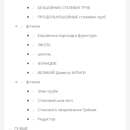
БЕЗШОВНИХ СТАЛЕВИХ ТРУБ
ПРОДОЛЬНОШОВНЫЕ сталевих труб
фітинги
Керамічна підкладка фурнітури
ЛІКОТЬ
цоколь
ФЛАНЦЕВІ
ВЕЛИКИЙ Діаметр ФІТІНГИ
фітинги
Згин труби
Стиковий шов лікті
Стикового зварювання Трійник
Редуктор
ГУ-ВШЕ