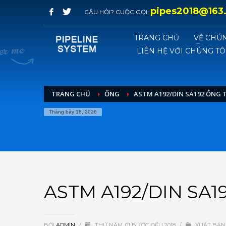
pipes2018@163
CÂU HỎI? CUỘC GỌI:
TRANG CHỦ
VỀ CHÚN
LIÊN HỆ VỚI CHÚNG TÔ
TRANG CHỦ
ỐNG
ASTM A192/DIN SA192 ỐNG 
Tháng bảy 18, 2026
ASTM A192/DIN SA1
BỞI
ADMIN
/
THỨ NĂM, 01 BƯỚC ĐỀU 2018
/
XUẤT BẢN