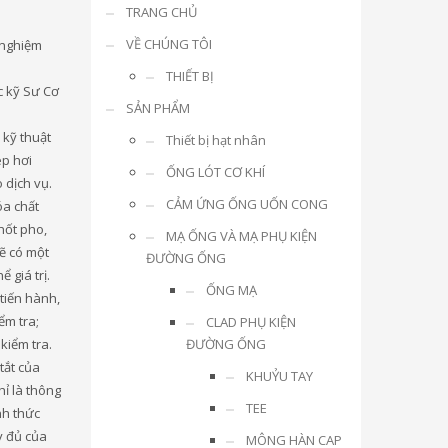
TRANG CHỦ
VỀ CHÚNG TÔI
 nghiệm
THIẾT BỊ
c kỹ Sư Cơ
SẢN PHẨM
kỹ thuật
Thiết bị hạt nhân
ép hơi
ỐNG LÓT CƠ KHÍ
 dịch vụ.
CẢM ỨNG ỐNG UỐN CONG
óa chất
hốt pho,
MẠ ỐNG VÀ MẠ PHỤ KIỆN
sẽ có một
ĐƯỜNG ỐNG
 giá trị.
ỐNG MẠ
 tiến hành,
iểm tra;
CLAD PHỤ KIỆN
kiểm tra.
ĐƯỜNG ỐNG
tắt của
KHUỶU TAY
hỉ là thông
TEE
nh thức
y đủ của
MÔNG HÀN CAP