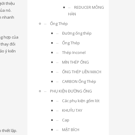
iới thiệu
REDUCER MÔNG
ủa nó.
HÀN
h nhanh
Ống Thép
Đường ống thép
ng hợp của
Ống Thép
 thay đổi
ảo ý kiến
Thép Inconel
MÌN THÉP ỐNG
ỐNG THÉP LIỀN MẠCH
CARBON Ống Thép
PHỤ KIỆN ĐƯỜNG ỐNG
Các phụ kiện gốm lót
KHUỶU TAY
Cap
MẶT BÍCH
thiết lập.