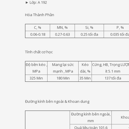
► Lớp: A 192
Hóa Thành Phần
C, %
MN, %
Si, %
P, %
0.06-0.18
0.27-0.63
0.25 tối đa
0.035 tối đ
Tính chất cơ học
Độ bền kéo ,
Mang lại sức
Kéo
Cứng, HB, Trọng LƯ
MPa
mạnh , MPa
dài, %
ít 5.1 mm
325 Min
180 Min
35 Min
137 tối đa
Đường kính bên ngoài & Khoan dung
Đường kính bên ngoài,
Kho
mm
Quá liều toán 101.6