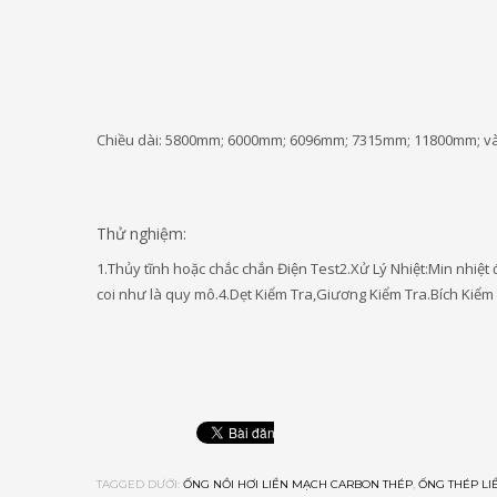
Chiều dài: 5800mm; 6000mm; 6096mm; 7315mm; 11800mm; và
Thử nghiệm:
1.Thủy tĩnh hoặc chắc chắn Điện Test2.Xử Lý Nhiệt:Min nhiệt
coi như là quy mô.4.Dẹt Kiểm Tra,Giương Kiểm Tra.Bích Kiểm
TAGGED DƯỚI:
ỐNG NỒI HƠI LIỀN MẠCH CARBON THÉP
,
ỐNG THÉP LIỀ