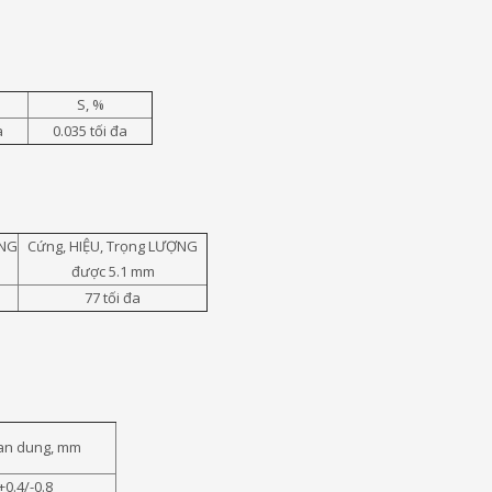
S, %
a
0.035 tối đa
ỢNG
Cứng, HIỆU, Trọng LƯỢNG
được 5.1 mm
77 tối đa
an dung, mm
+0.4/-0.8