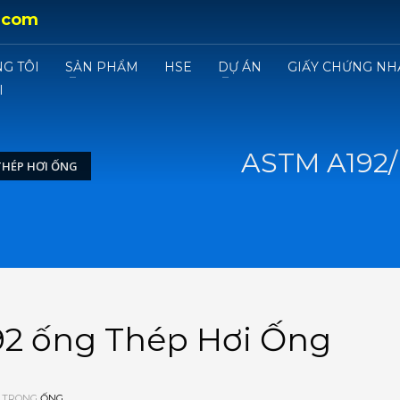
.com
G TÔI
SẢN PHẨM
HSE
DỰ ÁN
GIẤY CHỨNG NH
I
ASTM A192/
THÉP HƠI ỐNG
92 ống Thép Hơi Ống
 TRONG
ỐNG