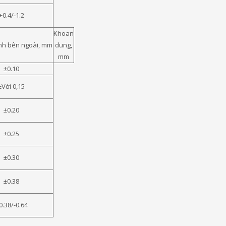
+0.4/-1.2
Khoan
nh bên ngoài, mm
dung,
mm
±0.10
±Với 0,15
±0.20
±0.25
±0.30
±0.38
0.38/-0.64