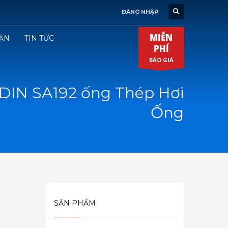
ĐĂNG NHẬP
MIỄN
ẬN
TIN TỨC
PHÍ
BÁO GIÁ
DIN SA192 ống Thép Hơi
Ống
SẢN PHẨM