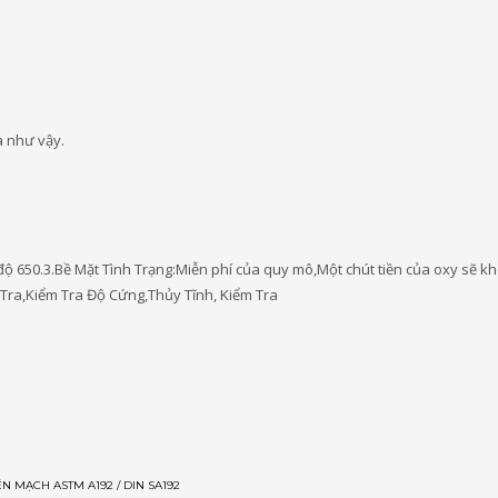
 như vậy.
 độ 650.3.Bề Mặt Tình Trạng:Miễn phí của quy mô,Một chút tiền của oxy sẽ 
 Tra,Kiểm Tra Độ Cứng,Thủy Tĩnh, Kiểm Tra
N MẠCH ASTM A192 / DIN SA192