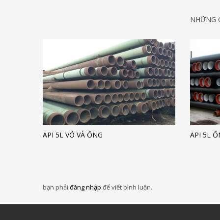
NHỮNG G
API 5L VỎ VÀ ỐNG
API 5L 
bạn phải
đăng nhập
để viết bình luận.