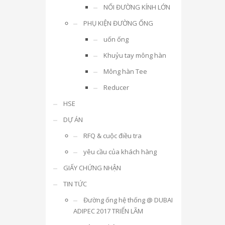
NỐI ĐƯỜNG KÍNH LỚN
PHỤ KIỆN ĐƯỜNG ỐNG
uốn ống
Khuỷu tay mông hàn
Mông hàn Tee
Reducer
HSE
DỰ ÁN
RFQ & cuộc điều tra
yêu cầu của khách hàng
GIẤY CHỨNG NHẬN
TIN TỨC
Đường ống hệ thống @ DUBAI
ADIPEC 2017 TRIỂN LÃM