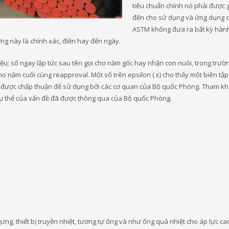
tiêu chuẩn chính nó phải được g
đến cho sử dụng và ứng dụng c
ASTM không đưa ra bất kỳ hàn
ợng này là chính xác, điền hay đến ngày.
u; số ngay lập tức sau tên gọi cho năm gốc hay nhận con nuôi, trong trườ
o năm cuối cùng reapproval. Một số trên epsilon ( ε) cho thấy một biên tập
đã được chấp thuận để sử dụng bởi các cơ quan của Bộ quốc Phòng. Tham kh
cụ thể của vấn đề đã được thông qua của Bộ quốc Phòng.
ng, thiết bị truyền nhiệt, tương tự ống và như ống quá nhiệt cho áp lực cao 