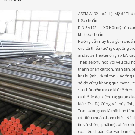
ASTM A192 -- xã Hội Mỹ để Thử
Liệu chuẩn
DIN SA192 —- Xã Hội mỹ của cá
khí tiêu chuẩn
Hướng dẫn này bao gồm chuẩn 
cho tối thiểu-tường dày, ống th
andsuperheater ống áp lực cao
Thép sẽ phù hợp với yêu cầu h
thành phần carbon, mangan, p
lưu huỳnh, và silicon. Các ống 
số độ cứng không quá một cụ thể
Sau bài kiểm tra cơ khí sẽ được
cụ thể là: dẹt kiểm tra; giương k
Kiểm Tra Độ Cứng; và thủy tĩnh, 
Trừu tượng này là một bản tóm 
các tiêu chuẩn tham chiếu. Nó c
tin và không phải một phần chí
của tiêu chuẩn; Các văn bản đầ