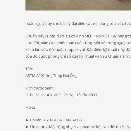
hoặc ngụ ý hay cho bất kỳ đại diện các nội dung của trừu tư
Chuẩn này là cấp dưới sự cố định MỘT 192/MỘT 192 hàng triệ
sửa đổi, năm của phiên bản cuối cùng. Một số trong ngoặc ch
kể từ lần sửa đổi hoặc reapproval. Đặc điểm kỹ thuật này 
của Bộ quốc phòng Chỉ số của kỹ Thuật và tiêu Chuẩn năm 
Tên:
ASTM A192 ống Thép Hơi Ống
Kích thước (mm):
O. D.: 6.0~114.0; W. T.: 1~15; L: tối đa 12000
Mô tả：
► Chuẩn: ASTM A192 (DIN SA192)
► Ứng dụng: Một rộng phạm vi phạm vi: bộ trao đổi nhiệt, Ngư