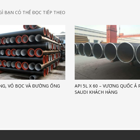
Ì BẠN CÓ THỂ ĐỌC TIẾP THEO
ỐNG, VỎ BỌC VÀ ĐƯỜNG ỐNG
API 5L X 60 – VƯƠNG QUỐC Ả 
SAUDI KHÁCH HÀNG