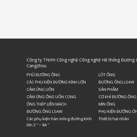
Công ty TNHH Công nghệ Công nghệ Hệ thống Đường 
Cangzhou
PHỦ ĐƯỜNG ỐNG
LÓT ỐNG
CÁC PHỤ KIỆN ĐƯỜNG KÍNH LỚN
ĐƯỜNG ỐNG LSAW
CẢM ỨNG UỐN
SẢN PHẨM
CẢM ỨNG ỐNG UỐN CONG
CƠ KHÍ ĐƯỜNG ỐNG
ỐNG THÉP LIỀN MẠCH
MÌN ỐNG
ĐƯỜNG ỐNG LSAW
PHỤ KIỆN ĐƯỜNG Ố
Các phụ kiện hàn mông đường kính
Thiết bị hạt nhân
lớn 2 ″ ~ 84 ″