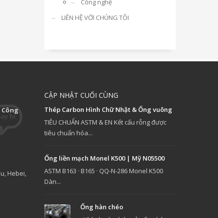
Công nghệ
LIÊN HỆ VỚI CHÚNG TÔI
CẬP NHẬT CUỐI CÙNG
Thép Carbon Hình Chữ Nhật & Ống vuông
 Công
TIÊU CHUẨN ASTM & EN Kết cấu rỗng được
tiêu chuẩn hóa...
Ống liền mạch Monel K500 | Mỹ N05500
ASTM B163 · B165 · QQ-N-286 Monel K500
u, Hebei,
Dàn...
Ống hàn chéo