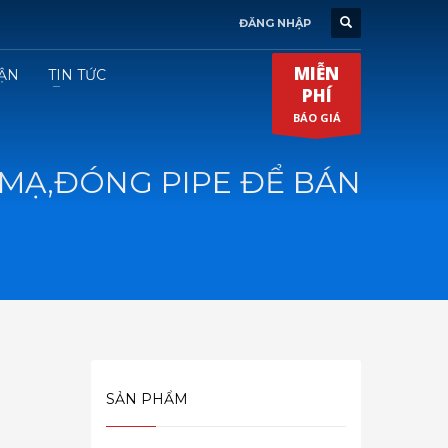
ĐĂNG NHẬP
MIỄN
ẬN
TIN TỨC
PHÍ
BÁO GIÁ
MẠ,ĐÓNG PIPE ĐỂ BÁN
SẢN PHẨM