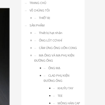
TRANG CHỦ
VỀ CHÚNG TÔI
THIẾT BỊ
SẢN PHẨM
Thiết bị hạt nhân
ỐNG LÓT CƠ KHÍ
CẢM ỨNG ỐNG UỐN CONG
MẠ ỐNG VÀ MẠ PHỤ KIỆN
ĐƯỜNG ỐNG
ỐNG MẠ
CLAD PHỤ KIỆN
ĐƯỜNG ỐNG
KHUỶU TAY
TEE
MÔNG HÀN CAP