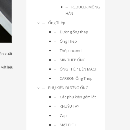
REDUCER MÔNG
HÀN
Ống Thép
Đường ống thép
Ống Thép
Thép Inconel
ản xuất
MÌN THÉP ỐNG
vật liệu
ỐNG THÉP LIỀN MẠCH
CARBON Ống Thép
PHỤ KIỆN ĐƯỜNG ỐNG
Các phụ kiện gốm lót
KHUỶU TAY
Cap
MẶT BÍCH