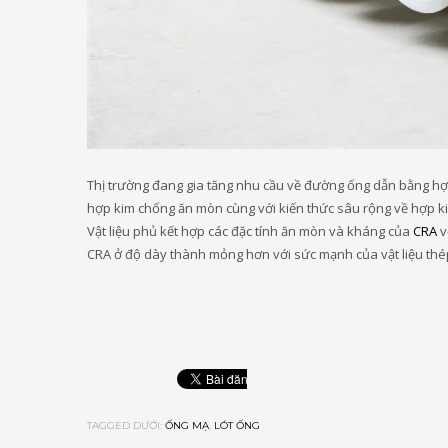
Thị trường đang gia tăng nhu cầu về đường ống dẫn bằng h
hợp kim chống ăn mòn cùng với kiến ​​thức sâu rộng về hợp ki
Vật liệu phủ kết hợp các đặc tính ăn mòn và kháng của
CRA
v
CRA ở độ dày thành mỏng hơn với sức mạnh của vật liệu thép
TAGGED DƯỚI:
ỐNG MẠ
,
LÓT ỐNG