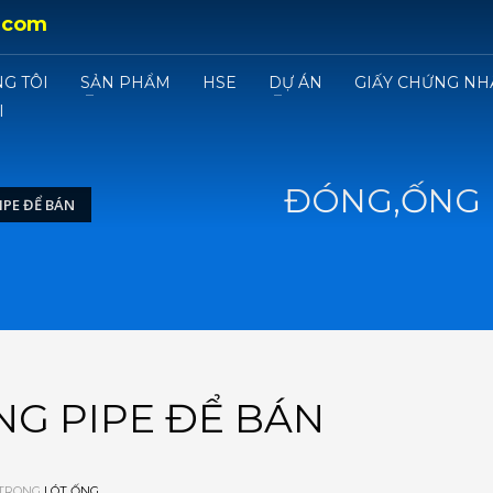
.com
G TÔI
SẢN PHẨM
HSE
DỰ ÁN
GIẤY CHỨNG NH
I
ĐÓNG,ỐNG 
PE ĐỂ BÁN
G PIPE ĐỂ BÁN
 TRONG
LÓT ỐNG