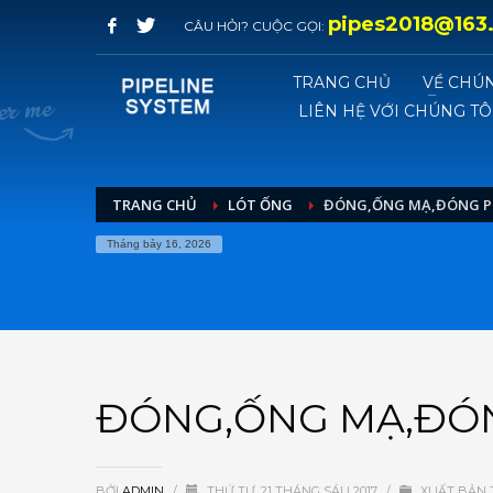
pipes2018@163
CÂU HỎI? CUỘC GỌI:
TRANG CHỦ
VỀ CHÚN
LIÊN HỆ VỚI CHÚNG TÔ
TRANG CHỦ
LÓT ỐNG
ĐÓNG,ỐNG MẠ,ĐÓNG PI
Tháng bảy 16, 2026
ĐÓNG,ỐNG MẠ,ĐÓN
BỞI
ADMIN
/
THỨ TƯ, 21 THÁNG SÁU 2017
/
XUẤT BẢN