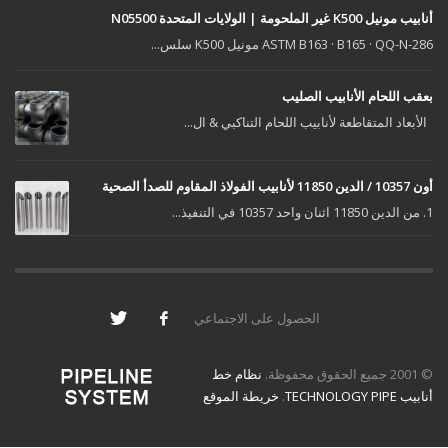
أنابيب مونيل K500 غير الملحومة | الولايات المتحدة N05500
ASTM B163 · B165 · QQ-N-286 مونيل K500 سلس...
بعقب اللحام الأنابيب الصليب
الأبعاد المتقاطعة لأنابيب اللحام التناكبي & ال...
أون 10357 / الدين 11850 لأنابيب الفولاذ المقاوم للصدأ الصحية
1. من الدين 11850 اثنان واحد 10357 في التنفيذ...
الحصول على الاجتماعي
© 2001 جميع الحقوق محفوظة.
نظام خط
أنابيب TECHNOLOGY PIPE
.
خريطة الموقع