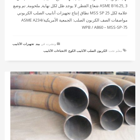
ASME B16.25, 3 شعاع القطر, لا يوجد ظل لكل نهاية, ملحومة, تم وضع
علامة لكل MSS SP 25 نطاق إنتاج تجهيزات أنابيب الصلب الكربوني
مواصفات الصف الكربون الصلب: الجمعية الأمريكية/ASME A234
WPB / A860 – MSS-SP-75
ونشرت في
بيند
,
تجهيزات الأنابيب
معلم تحت:
الكربون الصلب الأنابيب الكوع
,
الانحناءات الأنابيب