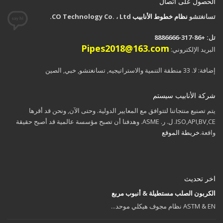
الحصول على اتصال
تسانغتشو
نظام خطوط الأنابيب
CO Technology Co. ، Ltd.
تل: +86-317-8886666
Pipes2018@163.com
البريد الإلكتروني:
إضافة: لا. 33 منطقة التنمية والاستراتیجیه, تسانغتشو, خبي, الصين
شركة الأنابيب سيستم
يتم تصنيع منتجاتنا لتتوافق مع المعايير الدولية. وحتى الآن, ونحن قد أقرها
ISO,API,BV,CE. ل. ر. ASME. وهدفنا أن تصبح مؤسسة عالمية قد أصبح حقيقة
واقعة.
خريطة الموقع
اخر تحديث
الكربون الصلب مستطيلة & أنبوب مربع
ASTM & EN نظام مجوف هيكلي موحد...