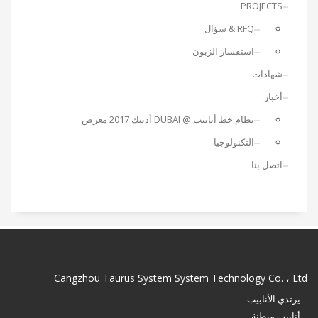
PROJECTS
RFQ & سؤال
استفسار الزبون
شهادات
أخبار
نظام خط أنابيب @ DUBAI أديبك 2017 معرض
التكنولوجيا
اتصل بنا
Cangzhou Taurus System System Technology Co. ، Ltd
يرتدي الأنابيب
أنابيب مبطنة