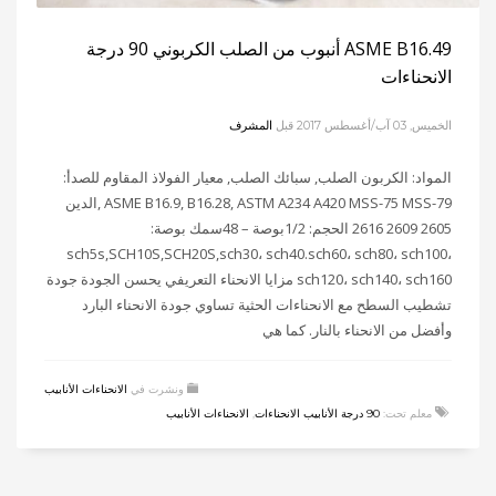
ASME B16.49 أنبوب من الصلب الكربوني 90 درجة
الانحناءات
الخميس, 03 آب/أغسطس 2017
قبل
المشرف
المواد: الكربون الصلب, سبائك الصلب, معيار الفولاذ المقاوم للصدأ:
ASME B16.9, B16.28, ASTM A234 A420 MSS-75 MSS-79 ,الدين
2605 2609 2616 الحجم: 1/2بوصة – 48سمك بوصة:
sch5s,SCH10S,SCH20S,sch30، sch40.sch60، sch80، sch100،
sch120، sch140، sch160 مزايا الانحناء التعريفي يحسن الجودة جودة
تشطيب السطح مع الانحناءات الحثية تساوي جودة الانحناء البارد
وأفضل من الانحناء بالنار. كما هي
ونشرت في
الانحناءات الأنابيب
معلم تحت:
90 درجة الأنابيب الانحناءات
,
الانحناءات الأنابيب