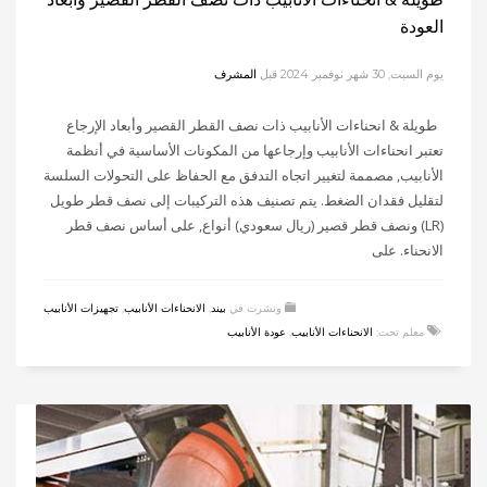
العودة
يوم السبت, 30 شهر نوفمبر 2024
قبل
المشرف
طويلة & انحناءات الأنابيب ذات نصف القطر القصير وأبعاد الإرجاع
تعتبر انحناءات الأنابيب وإرجاعها من المكونات الأساسية في أنظمة
الأنابيب, مصممة لتغيير اتجاه التدفق مع الحفاظ على التحولات السلسة
لتقليل فقدان الضغط. يتم تصنيف هذه التركيبات إلى نصف قطر طويل
(LR) ونصف قطر قصير (ريال سعودي) أنواع, على أساس نصف قطر
الانحناء. على
ونشرت في
بيند
,
الانحناءات الأنابيب
,
تجهيزات الأنابيب
معلم تحت:
الانحناءات الأنابيب
,
عودة الأنابيب