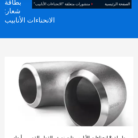
بطاقة
الصفحة الرئيسية
منشورات متعلقة "الانحناءات الأنابيب"
شعار:
الانحناءات الأنابيب
طويلة & انحناءات الأنابيب ذات نصف القطر القصير وأبعاد