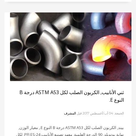
ثني الأنابيب, الكربون الصلب لكل ASTM A53 درجة B
النوع E.
الجمعة, 04 آب/أغسطس 2017
قبل
المشرف
بيند, الكربون الصلب لكل ASTM A53 درجة B النوع E., معيار الوزن,
نهاية بوتويلد, 90 الدرجة العلمية, معهد تصنيع الأنابيب PFI ES-24, لكل