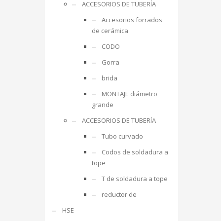
ACCESORIOS DE TUBERÍA
Accesorios forrados
de cerámica
CODO
Gorra
brida
MONTAJE diámetro
grande
ACCESORIOS DE TUBERÍA
Tubo curvado
Codos de soldadura a
tope
T de soldadura a tope
reductor de
HSE