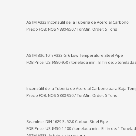
ASTM A333 Inconsútil de la Tubería de Acero al Carbono
Precio FOB: NOS
$880-950 / TonMin. Order: 5 Tons
ASTM B36.10m A333 Gr6 Low Temperature Steel Pipe
FOB Price: US $880-950 / tonelada mín.. El fin de: 5 tonelada
Inconsútil de la Tubería de Acero al Carbono para Baja Tem
Precio FOB: NOS
$880-950 / TonMin. Order: 5 Tons
Seamless DIN 1629 St 52.0 Carbon Steel Pipe
FOB Price: US $450-1,100 / tonelada mín.. El fin de: 1 Tonela
ASTM A333 de tubos sin costura