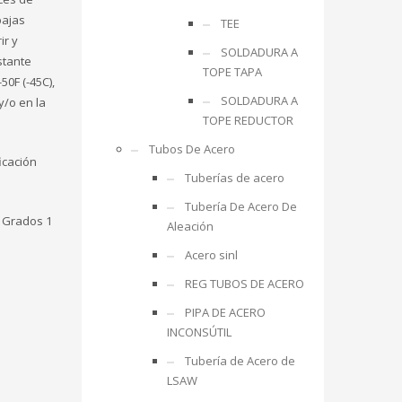
bajas
TEE
ir y
SOLDADURA A
stante
TOPE TAPA
0F (-45C),
SOLDADURA A
y/o en la
TOPE REDUCTOR
Tubos De Acero
icación
Tuberías de acero
Tubería De Acero De
s Grados 1
Aleación
Acero sinl
REG TUBOS DE ACERO
PIPA DE ACERO
INCONSÚTIL
Tubería de Acero de
LSAW