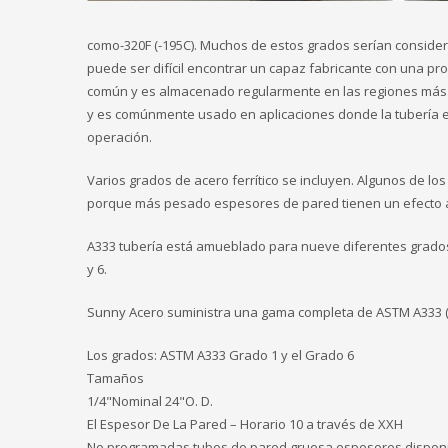
como-320F (-195C). Muchos de estos grados serían considera
puede ser difícil encontrar un capaz fabricante con una p
común y es almacenado regularmente en las regiones más fr
y es comúnmente usado en aplicaciones donde la tubería es
operación.
Varios grados de acero ferrítico se incluyen. Algunos de l
porque más pesado espesores de pared tienen un efecto a
A333 tubería está amueblado para nueve diferentes grados de
y 6.
Sunny Acero suministra una gama completa de ASTM A333 
Los grados: ASTM A333 Grado 1 y el Grado 6
Tamaños
1/4"Nominal 24"O. D.
El Espesor De La Pared – Horario 10 a través de XXH
No programadas tubos de pared gruesa espesores disponi