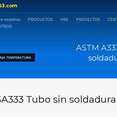
63.com
re nosotros
PRODUCTOS
HSE
PROYECTOS
CER
OTROS
ASTM A333
soldad
BAJA TEMPERATURA
A333 Tubo sin soldadura