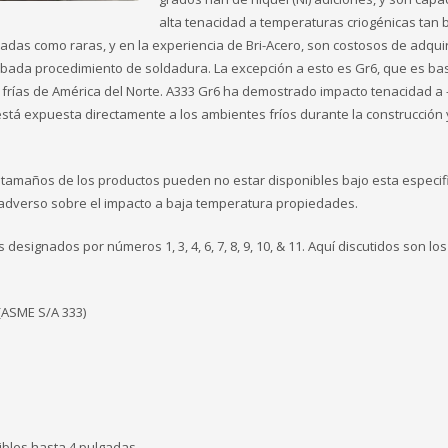
alta tenacidad a temperaturas criogénicas tan 
das como raras, y en la experiencia de Bri-Acero, son costosos de adquir
robada procedimiento de soldadura. La excepción a esto es Gr6, que es ba
ías de América del Norte. A333 Gr6 ha demostrado impacto tenacidad a -5
tá expuesta directamente a los ambientes fríos durante la construcción 
os tamaños de los productos pueden no estar disponibles bajo esta especif
dverso sobre el impacto a baja temperatura propiedades.
signados por números 1, 3, 4, 6, 7, 8, 9, 10, & 11. Aquí discutidos son lo
(ASME S/A 333)
bles hasta 4 pulgadas.