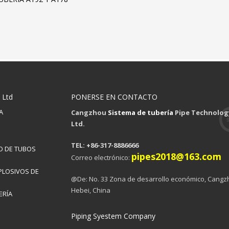
 Ltd
PONERSE EN CONTACTO
A
Cangzhou
Sistema de tubería
Pipe Technology
Ltd.
TEL: +86-317-8886666
O DE TUBOS
pipes2018@163.com
Correo electrónico:
PLOSIVOS DE
@De: No. 33 Zona de desarrollo económico, Cangz
Hebei, China
ERÍA
Piping Syestem Company