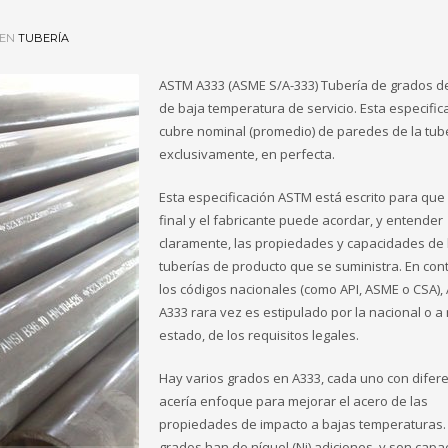
 EN
TUBERÍA
ASTM A333 (ASME S/A-333) Tubería de grados d
de baja temperatura de servicio. Esta especific
cubre nominal (promedio) de paredes de la tube
exclusivamente, en perfecta.
Esta especificación ASTM está escrito para que 
final y el fabricante puede acordar, y entender
claramente, las propiedades y capacidades de 
tuberías de producto que se suministra. En con
los códigos nacionales (como API, ASME o CSA)
A333 rara vez es estipulado por la nacional o a 
estado, de los requisitos legales.
Hay varios grados en A333, cada uno con difer
acería enfoque para mejorar el acero de las
propiedades de impacto a bajas temperaturas.
grados han de níquel (Ni) adiciones, y son cap