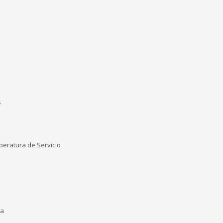
s
peratura de Servicio
da