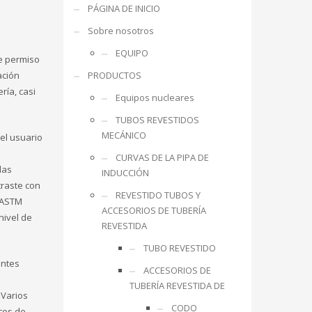
PÁGINA DE INICIO
Sobre nosotros
EQUIPO
e permiso
ación
PRODUCTOS
ría, casi
Equipos nucleares
TUBOS REVESTIDOS
MECÁNICO
el usuario
CURVAS DE LA PIPA DE
las
INDUCCIÓN
traste con
REVESTIDO TUBOS Y
, ASTM
ACCESORIOS DE TUBERÍA
nivel de
REVESTIDA
TUBO REVESTIDO
entes
ACCESORIOS DE
TUBERÍA REVESTIDA DE
 Varios
CODO
aces de