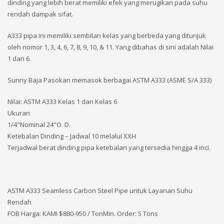
dinding yang lebih berat memiliki efek yang merugikan pada suhu
rendah dampak sifat.
A333 pipa ini memiliki sembilan kelas yang berbeda yang ditunjuk
oleh nomor 1, 3, 4, 6, 7, 8, 9, 10, & 11. Yang dibahas di sini adalah Nilai
1 dan 6.
Sunny Baja Pasokan memasok berbagai ASTM A333 (ASME S/A 333)
Nilai: ASTM A333 Kelas 1 dan Kelas 6
Ukuran
1/4"Nominal 24"O. D.
Ketebalan Dinding – Jadwal 10 melalui XXH
Terjadwal berat dinding pipa ketebalan yang tersedia hingga 4 inci.
ASTM A333 Seamless Carbon Steel Pipe untuk Layanan Suhu
Rendah
FOB Harga: KAMI
$880-950 / TonMin. Order: 5 Tons