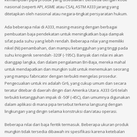
nasional (seperti API, ASME atau CSA), ASTM A333 jarang yang
ditetapkan oleh nasional atau negara-tingkat persyaratan hukum.
Ada beberapa nilai di A333, masing-masing dengan berbagai
pembuatan baja pendekatan untuk meningkatkan baja dampak
sifat pada suhu yang lebih rendah. Beberapa nilai yang memiliki
nikel (Ni) penambahan, dan mampu ketangguhan yang tinggi pada
suhu kriogenik serendah -320F (-195C). Banyak dari nilai ini akan
dianggap langka, dan dalam pengalaman Bri-Baja, mereka mahal
untuk mendapatkan dan mungkin sulit untuk menemukan seorang
yang mampu fabricator dengan terbukti mengelas prosedur.
Pengecualian untuk ini adalah Gr6, yang cukup umum dan secara
teratur ditebar di daerah dingin dari Amerika Utara. A333 Gr6 telah
terbukti ketangguhan impak di -50F (-45C), dan umumnya digunakan
dalam aplikasi di mana pipa tersebut terkena langsung dengan
lingkungan yang dingin selama konstruksi dan/atau operasi.
Beberapa nilai dari baja feritik termasuk. Beberapa ukuran produk
mungkin tidak tersedia dibawah ini spesifikasi karena ketebalan