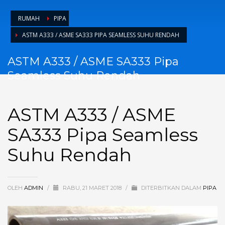
RUMAH
PIPA
ASTM A333 / ASME SA333 PIPA SEAMLESS SUHU RENDAH
ASTM A333 / ASME SA333 Pipa
Seamless Suhu Rendah
ASTM A333 / ASME
SA333 Pipa Seamless
Suhu Rendah
OLEH
ADMIN
/
RABU, 21 MARET 2018
/
DITERBITKAN DALAM
PIPA