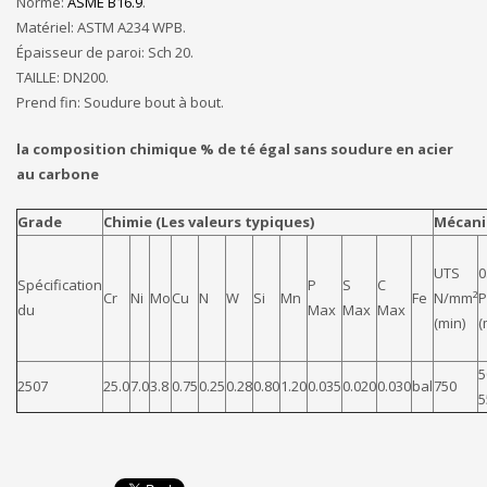
Norme:
ASME B16.9
.
Matériel: ASTM A234 WPB.
Épaisseur de paroi: Sch 20.
TAILLE: DN200.
Prend fin: Soudure bout à bout.
la composition chimique % de té égal sans soudure en acier
au carbone
Grade
Chimie (Les valeurs typiques)
Mécan
UTS
0
Spécification
P
S
C
Cr
Ni
Mo
Cu
N
W
Si
Mn
Fe
N/mm²
P
du
Max
Max
Max
(min)
(
5
2507
25.0
7.0
3.8
0.75
0.25
0.28
0.80
1.20
0.035
0.020
0.030
bal
750
5