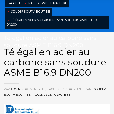
ACCUEIL
RACCORDS DE TUYAUTERIE
SOUDER BOUT À BOUT TEE
TÉ ÉGAL EN ACIER AU CARBONE SANS SOUDURE ASME B16.9
DN200
Té égal en acier au carbone sans
soudure ASME B16.9 DN200
Té égal en acier au
carbone sans soudure
ASME B16.9 DN200
PAR
ADMIN
/
VENDREDI, 11 AOÛT 2017
/
PUBLIÉ DANS
SOUDER
BOUT À BOUT TEE
,
RACCORDS DE TUYAUTERIE