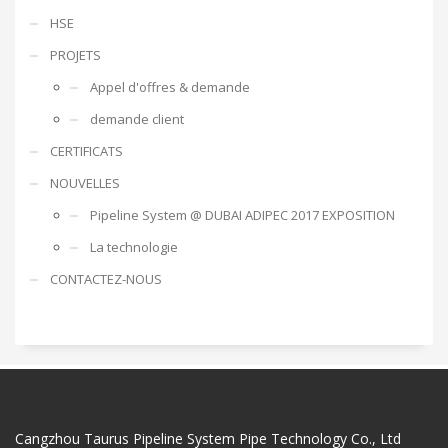
HSE
PROJETS
Appel d'offres & demande
demande client
CERTIFICATS
NOUVELLES
Pipeline System @ DUBAI ADIPEC 2017 EXPOSITION
La technologie
CONTACTEZ-NOUS
Cangzhou Taurus Pipeline System Pipe Technology Co., Ltd