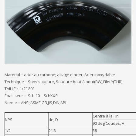
Marerial：acier au carbone; alliage d'acier; Acier inoxydable
Technique：Sans soudure, Soudure bout à bout(BW),Fileté(THR)
TAILLE：1/2”-80”
Épaisseur ：Sch 10—SchXXS
Norme：ANSI,ASME,GB,JIS,DIN,API
Centre à la Fin
NPS
de, D
90 deg Coudes, A
1/2
21.3
38