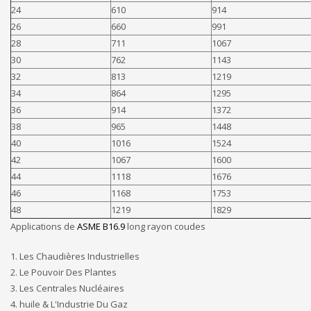
24
610
914
26
660
991
28
711
1067
30
762
1143
32
813
1219
34
864
1295
36
914
1372
38
965
1448
40
1016
1524
42
1067
1600
44
1118
1676
46
1168
1753
48
1219
1829
Applications de
ASME B16.9
long rayon coudes
1. Les Chaudières Industrielles
2. Le Pouvoir Des Plantes
3. Les Centrales Nucléaires
4. huile & L'Industrie Du Gaz