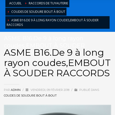
ACCUEIL
RACCORDS DE TUYAUTERIE
COUDES DE SOUDURE BOUT À BOUT
ASME B16.DE 9 À LONG RAYON COUDES,EMBOUT À SOUDER
RACCORDS
ASME B16.De 9 à long rayon
coudes,EMBOUT À SOUDER
ASME B16.De 9 à long
RACCORDS
rayon coudes,EMBOUT
À SOUDER RACCORDS
PAR
ADMIN
/
VENDREDI, 09 FÉVRIER 2018
/
PUBLIÉ DANS
COUDES DE SOUDURE BOUT À BOUT