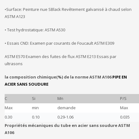
•Surface: Peinture nue SBlack Revêtement galvanisé à chaud selon
ASTM A123
• Test hydrostatique: ASTM A530
• Essais CND: Examen par courants de Foucault ASTM E309
ASTM E570 Examen des fuites de flux ASTM E213 Essais par
ultrasons
la composition chimique(%) de la norme ASTM A106
PIPE EN
ACIER SANS SOUDURE
C
Si
Mn
P/S
Max
min
demande
Max
0.30
0.10
0.29-1.06
0.035
Propriétés mécaniques du tube en acier sans soudure ASTM
A106