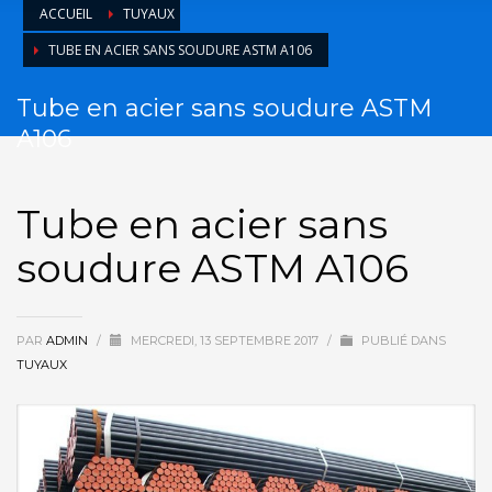
ACCUEIL
TUYAUX
TUBE EN ACIER SANS SOUDURE ASTM A106
Tube en acier sans soudure ASTM
A106
Tube en acier sans
soudure ASTM A106
PAR
ADMIN
/
MERCREDI, 13 SEPTEMBRE 2017
/
PUBLIÉ DANS
TUYAUX