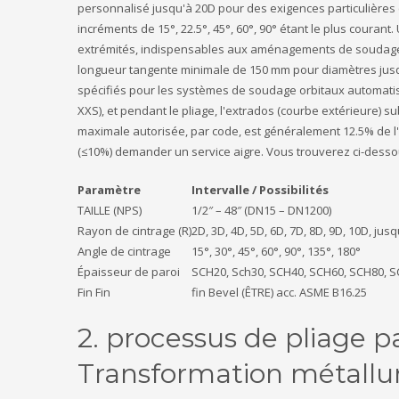
personnalisé jusqu'à 20D pour des exigences particulières 
incréments de 15°, 22.5°, 45°, 60°, 90° étant le plus couran
extrémités, indispensables aux aménagements de soudage 
longueur tangente minimale de 150 mm pour diamètres jusqu
spécifiés pour les systèmes de soudage orbitaux automatisé
XXS), et pendant le pliage, l'extrados (courbe extérieure) su
maximale autorisée, par code, est généralement 12.5% de l'é
(≤10%) demander un service aigre. Vous trouverez ci-desso
Paramètre
Intervalle / Possibilités
TAILLE (NPS)
1/2″ – 48″ (DN15 – DN1200)
Rayon de cintrage (R)
2D, 3D, 4D, 5D, 6D, 7D, 8D, 9D, 10D, jus
Angle de cintrage
15°, 30°, 45°, 60°, 90°, 135°, 180°
Épaisseur de paroi
SCH20, Sch30, SCH40, SCH60, SCH80, S
Fin Fin
fin Bevel (ÊTRE) acc. ASME B16.25
2. processus de pliage p
Transformation métallu