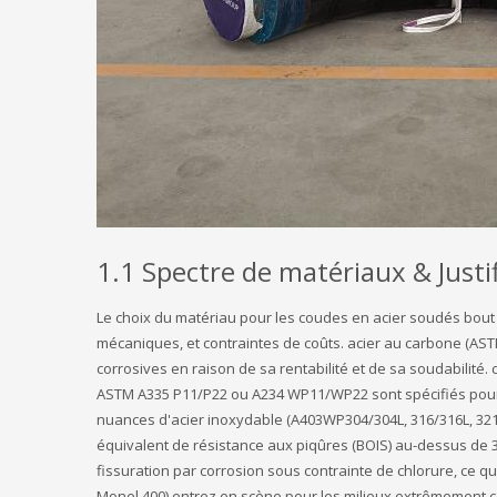
1.1 Spectre de matériaux & Justif
Le choix du matériau pour les coudes en acier soudés bout à 
mécaniques, et contraintes de coûts. acier au carbone (A
corrosives en raison de sa rentabilité et de sa soudabilité
ASTM A335 P11/P22 ou A234 WP11/WP22 sont spécifiés pour 
nuances d'acier inoxydable (A403WP304/304L, 316/316L, 321,
équivalent de résistance aux piqûres (BOIS) au-dessus de 3
fissuration par corrosion sous contrainte de chlorure, ce qui
Monel 400) entrez en scène pour les milieux extrêmement c