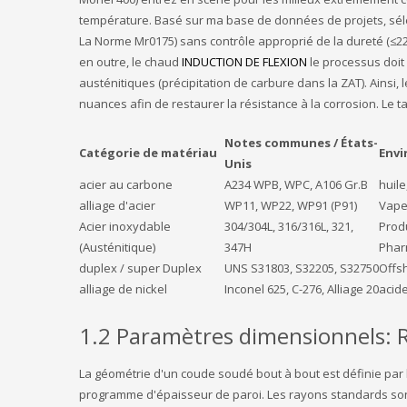
température. Basé sur ma base de données de projets, séle
La Norme Mr0175) sans contrôle approprié de la dureté (≤22 
en outre, le chaud
INDUCTION DE FLEXION
le processus doit 
austénitiques (précipitation de carbure dans la ZAT). Ainsi,
nuances afin de restaurer la résistance à la corrosion. Le
Notes communes / États-
Catégorie de matériau
Envi
Unis
acier au carbone
A234 WPB, WPC, A106 Gr.B
huile
alliage d'acier
WP11, WP22, WP91 (P91)
Vape
Acier inoxydable
304/304L, 316/316L, 321,
Produ
(Austénitique)
347H
Phar
duplex / super Duplex
UNS S31803, S32205, S32750
Offs
alliage de nickel
Inconel 625, C-276, Alliage 20
acide
1.2 Paramètres dimensionnels: R
La géométrie d'un coude soudé bout à bout est définie par la
programme d'épaisseur de paroi. Les rayons standards sont 