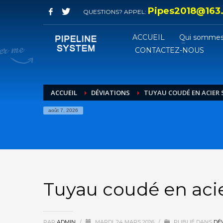
Pipes2018@163
QUESTIONS? APPEL:
ACCUEIL
Qui sommes
CONTACTEZ-NOUS
ACCUEIL
DÉVIATIONS
TUYAU COUDÉ EN ACIER
août 7, 2026
Tuyau coudé en aci
PAR
ADMIN
/
MARDI, 24 MARS 2026
/
PUBLIÉ DANS
DÉ