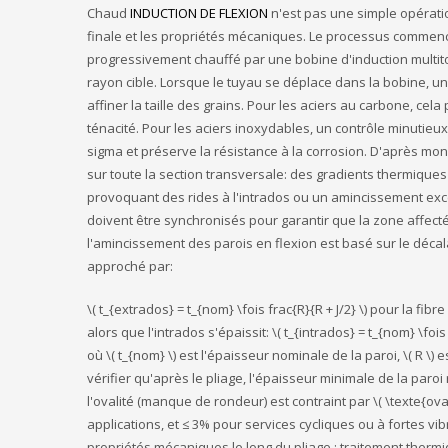
Chaud
INDUCTION DE FLEXION
n'est pas une simple opératio
finale et les propriétés mécaniques. Le processus commence
progressivement chauffé par une bobine d'induction multito
rayon cible. Lorsque le tuyau se déplace dans la bobine, un
affiner la taille des grains. Pour les aciers au carbone, c
ténacité. Pour les aciers inoxydables, un contrôle minutie
sigma et préserve la résistance à la corrosion. D'après mon 
sur toute la section transversale: des gradients thermiques
provoquant des rides à l'intrados ou un amincissement excess
doivent être synchronisés pour garantir que la zone affe
l'amincissement des parois en flexion est basé sur le décalag
approché par:
\( t_{extrados} = t_{nom} \fois frac{R}{R + J/2} \) pour la fib
alors que l'intrados s'épaissit: \( t_{intrados} = t_{nom} \fois f
où \( t_{nom} \) est l'épaisseur nominale de la paroi, \( R \) 
vérifier qu'après le pliage, l'épaisseur minimale de la par
l'ovalité (manque de rondeur) est contraint par \( \texte{ov
applications, et ≤ 3% pour services cycliques ou à fortes v
propriétés mécaniques le long du pliage.; traitement thermi