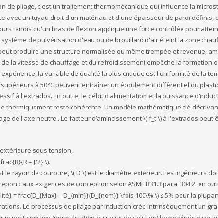
n de pliage, c'est un traitement thermomécanique qui influence la micros
 avec un tuyau droit d'un matériau et d'une épaisseur de paroi définis, q
urs tandis qu'un bras de flexion applique une force contrôlée pour attein
 système de pulvérisation d'eau ou de brouillard d'air éteint la zone chauf
ela peut produire une structure normalisée ou même trempée et revenue, amé
ux de la vitesse de chauffage et du refroidissement empêche la formation 
expérience, la variable de qualité la plus critique est l'uniformité de la t
 supérieurs à 50°C peuvent entraîner un écoulement différentiel du plasti
if à l'extrados. En outre, le débit d'alimentation et la puissance d'induc
ctée thermiquement reste cohérente. Un modèle mathématique clé décrivan
e de l'axe neutre.. Le facteur d’amincissement \( f_t \) à l'extrados peut 
re extérieure sous tension,
rac{R}{R – J/2} \).
est le rayon de courbure, \( D \) est le diamètre extérieur. Les ingénieurs do
oi répond aux exigences de conception selon ASME B31.3 para. 304.2. en out
alité} = frac{D_{Max} – D_{min}}{D_{nom}} \fois 100\% \) ≤ 5% pour la plupar
ibrations. Le processus de pliage par induction crée intrinsèquement un gra
que post-cintrage (normalisation ou recuit de solution) homogénéise ces v