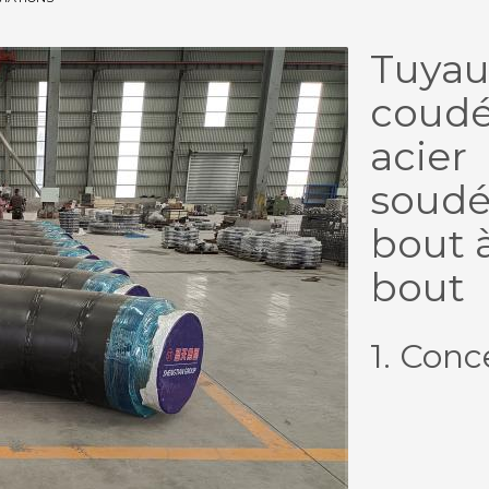
Tuya
coudé
acier
soud
bout 
bout
1. Conc