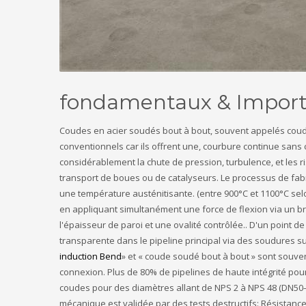
fondamentaux & Importa
Coudes en acier soudés bout à bout, souvent appelés coud
conventionnels car ils offrent une, courbure continue sans
considérablement la chute de pression, turbulence, et les r
transport de boues ou de catalyseurs. Le processus de fabr
une température austénitisante. (entre 900°C et 1100°C selo
en appliquant simultanément une force de flexion via un bra
l'épaisseur de paroi et une ovalité contrôlée.. D'un point d
transparente dans le pipeline principal via des soudures su
induction Bend
» et « coude soudé bout à bout » sont souven
connexion. Plus de 80% de pipelines de haute intégrité pour 
coudes pour des diamètres allant de NPS 2 à NPS 48 (DN50–D
mécanique est validée par des tests destructifs: Résistance à