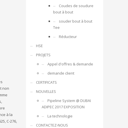
Coudes de soudure
bout à bout
souder bout à bout
Tee
Réducteur
HSE
PROJETS
Appel d'offres & demande
demande client
es
CERTIFICATS
et non
NOUVELLES
comme
Pipeline System @ DUBAI
s,
ADIPEC 2017 EXPOSITION
bre
nce à la
La technologie
625, C-276,
CONTACTEZ-NOUS