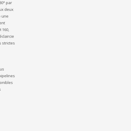
80° par
aux deux
e une
ent
 160,
éclaircie
 strictes
sus
pipelines
onibles
s