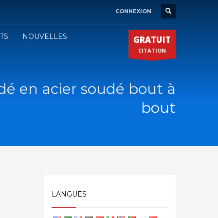
CONNEXION
ATS
NOUVELLES
GRATUIT
CITATION
é en acier soudé bout à
bout
LANGUES