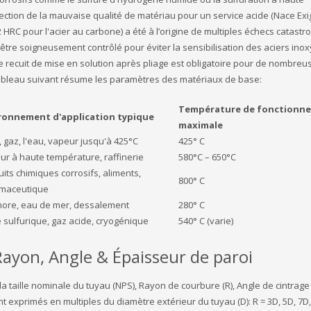
ction de la mauvaise qualité de matériau pour un service acide (Nace Ex
HRC pour l'acier au carbone) a été à l’origine de multiples échecs catastr
être soigneusement contrôlé pour éviter la sensibilisation des aciers ino
 le recuit de mise en solution après pliage est obligatoire pour de nombreu
 tableau suivant résume les paramètres des matériaux de base:
Température de fonctionn
ronnement d'application typique
maximale
, gaz, l'eau, vapeur jusqu'à 425°C
425° C
ur à haute température, raffinerie
580°C – 650°C
its chimiques corrosifs, aliments,
800° C
maceutique
hore, eau de mer, dessalement
280° C
 sulfurique, gaz acide, cryogénique
540° C (varie)
ayon, Angle & Épaisseur de paroi
 taille nominale du tuyau (NPS), Rayon de courbure (R), Angle de cintrage (
exprimés en multiples du diamètre extérieur du tuyau (D): R = 3D, 5D, 7D,