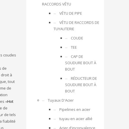
RACCORDS VÊTU
VÊTU DE PIPE
VÊTU DE RACCORDS DE
TUYAUTERIE
COUDE
TEE
es coudes
CAP DE
SOUDURE BOUT À
s de
BOUT
droit à
RÉDUCTEUR DE
que, tout
SOUDURE BOUT À
orme de
BOUT
ation
Tuyaux D'Acier
mes «
Hot
pe de
Pipelines en acier
ur de tels
tuyau en acier allié
fiabilité
Acier d'inconvalence
ous