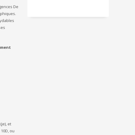
igences De
ophiques.
xydables
ses
ement
je), et
 10D, ou