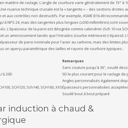
en matière de raclage. L'angle de courbure varie généralement de 15° à 1
t. Une nuance technique cruciale est la « tangente » – des sections droites 
et aux contrôles non destructifs. Par exemple, ASME B16.49 recommand
'à NPS 24, mais des tangentes plus longues (≥300 millimètres) sont souv
s. L'épaisseur de la paroi est désignée comme calendrier (Sch 10 via SCH
bit un amincissement tandis que l'intrados (courbe intérieure) s'épaissit. L’
paisseur de paroi nominale pour l'acier au carbone, mais des limites plus
us un aperçu paramétrique des tailles et rayons de courbure typiques.:
Remarques
Sans couture jusqu'à 36″, soudé des
qu'à 20D
5D le plus courant pour le raclage de 
Angles personnalisés également disp
CH100, SCH120, Sch140, SCH160, XXS
Épaisseurs personnalisées acceptée
Soudé bout à bout préparé
ar induction à chaud &
rgique