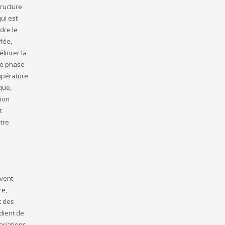
tructure
ui est
dre le
fée,
liorer la
de phase
empérature
que,
tion
t
être
ivent
re,
t des
dient de
ariations.