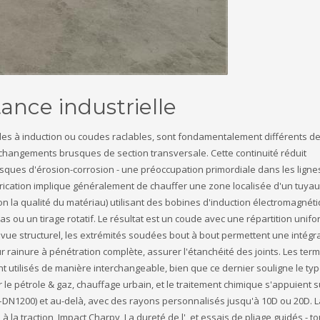
nce industrielle
es à induction ou coudes raclables, sont fondamentalement différents d
 changements brusques de section transversale. Cette continuité réduit
isques d'érosion-corrosion - une préoccupation primordiale dans les ligne
ication implique généralement de chauffer une zone localisée d'un tuyau 
n la qualité du matériau) utilisant des bobines d'induction électromagnéti
s ou un tirage rotatif. Le résultat est un coude avec une répartition unif
e vue structurel, les extrémités soudées bout à bout permettent une intégr
r rainure à pénétration complète, assurer l'étanchéité des joints. Les ter
t utilisés de manière interchangeable, bien que ce dernier souligne le ty
le pétrole & gaz, chauffage urbain, et le traitement chimique s'appuient s
N1200) et au-delà, avec des rayons personnalisés jusqu'à 10D ou 20D. La 
 la traction, Impact Charpy, La dureté de l', et essais de pliage guidés - t