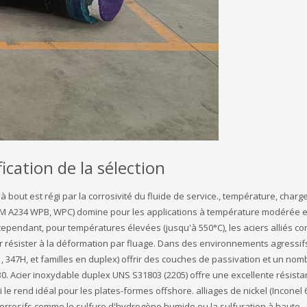
ication de la sélection
bout est régi par la corrosivité du fluide de service., température, charg
STM A234 WPB, WPC) domine pour les applications à température modérée 
. cependant, pour températures élevées (jusqu'à 550°C), les aciers alliés 
résister à la déformation par fluage. Dans des environnements agressif
 347H, et familles en duplex) offrir des couches de passivation et un nom
0. Acier inoxydable duplex UNS S31803 (2205) offre une excellente résista
 le rend idéal pour les plates-formes offshore. alliages de nickel (Inconel 
orrosifs comme le sulfure d'hydrogène humide ou la sulfuration à haute