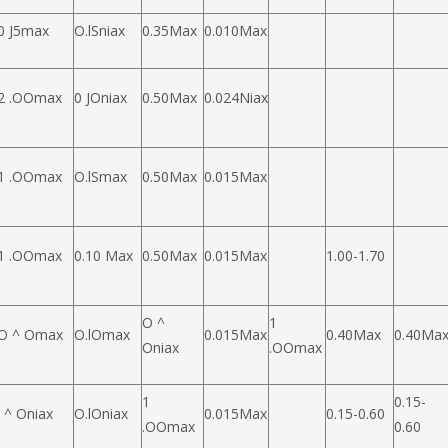
0 J5max
O.lSniax
0.35Max
0.010Max
2 .OOmax
0 JOniax
0.50Max
0.024Niax
1 .OOmax
O.lSmax
0.50Max
0.015Max
1 .OOmax
0.10 Max
0.50Max
0.015Max
1.00-1.70
O ^
1
O ^ Omax
O.lOmax
0.015Max
0.40Max
0.40Ma
Oniax
.OOmax
1
0.15-
l ^ Oniax
O.lOniax
0.015Max
0.15-0.60
.OOmax
0.60