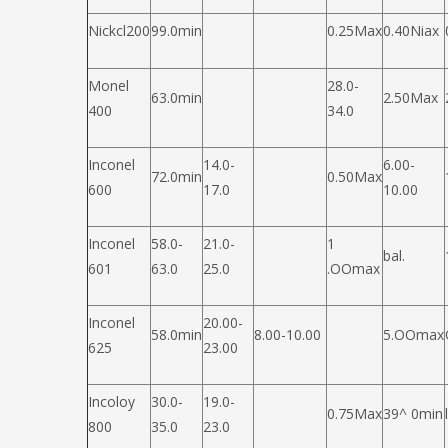
Nickcl200
99.0min
0.25Max
0.40Niax
Monel
28.0-
63.0min
2.50Max
400
34.0
Inconel
14.0-
6.00-
72.0min
0.50Max
600
17.0
10.00
Inconel
58.0-
21.0-
1
bal.
601
63.0
25.0
.OOmax
Inconel
20.00-
58.0min
8.00-10.00
5.OOmax
625
23.00
Incoloy
30.0-
19.0-
0.75Max
39^ 0min
800
35.0
23.0