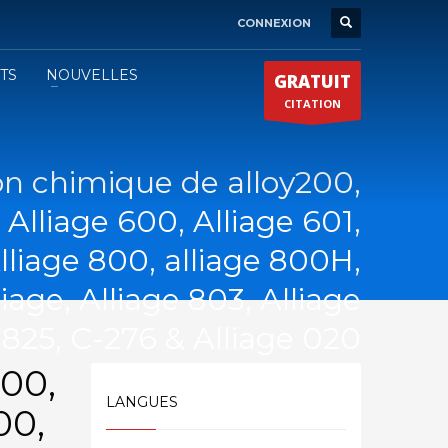
CONNEXION
ATS
NOUVELLES
GRATUIT
CITATION
n chimique de alloy200,
 Alliage 600, Alliage 601,
Alliage 800, alliage 800H,
age, Alliage 803, Alliage
825, C-276 & Alliage 020
00,
LANGUES
00,