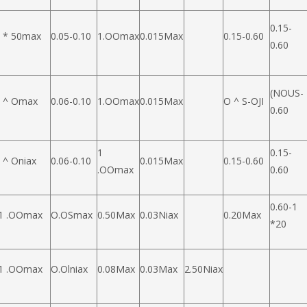
0.15-
l * 50max
0.05-0.10
1.OOmax
0.015Max
0.15-0.60
0.60
(NOUS-
l ^ Omax
0.06-0.10
1.OOmax
0.015Max
O ^ S-OJI
0.60
1
0.15-
l ^ Oniax
0.06-0.10
0.015Max
0.15-0.60
.OOmax
0.60
0.60-1
1 .OOmax
O.OSmax
0.50Max
0.03Niax
0.20Max
*20
1 .OOmax
O.Olniax
0.08Max
0.03Max
2.50Niax