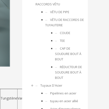
RACCORDS VÊTU
VÊTU DE PIPE
VÊTU DE RACCORDS DE
TUYAUTERIE
COUDE
TEE
CAP DE
SOUDURE BOUT À
BOUT
RÉDUCTEUR DE
SOUDURE BOUT À
BOUT
Tuyaux D'Acier
Niobium
Pipelines en acier
le
Tungstène
Vanadium
+
tuyau en acier allié
phosphore
Tantale
Acier d'inconvalence