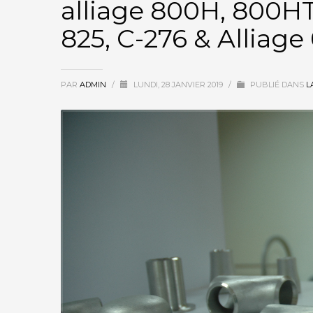
alliage 800H, 800HT 
825, C-276 & Alliage
PAR
ADMIN
/
LUNDI, 28 JANVIER 2019
/
PUBLIÉ DANS
L