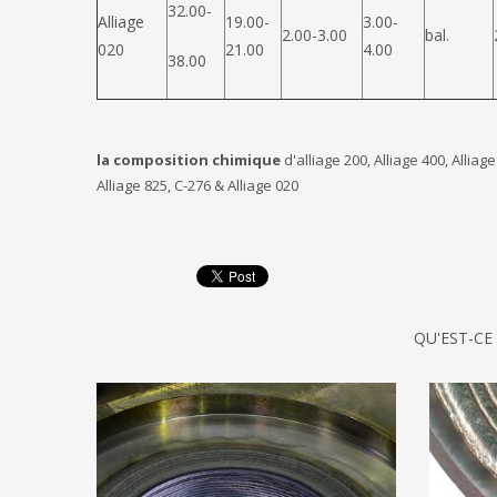
32.00-
Alliage
19.00-
3.00-
2.00-3.00
bal.
020
21.00
4.00
38.00
la composition chimique
d'alliage 200, Alliage 400, Alliage
Alliage 825, C-276 & Alliage 020
QU'EST-CE