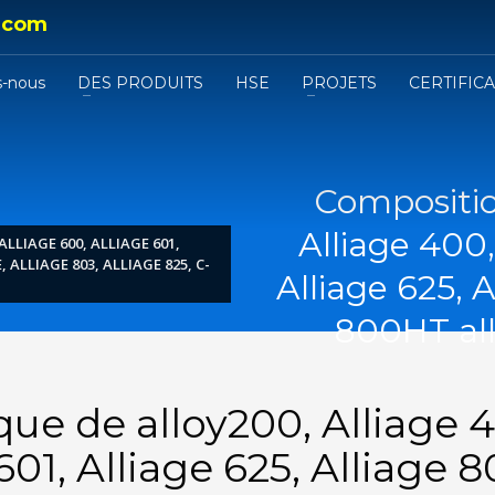
.com
-nous
DES PRODUITS
HSE
PROJETS
CERTIFIC
Compositio
Alliage 400,
LLIAGE 600, ALLIAGE 601,
 ALLIAGE 803, ALLIAGE 825, C-
Alliage 625, 
800HT alli
e de alloy200, Alliage 4
601, Alliage 625, Alliage 8