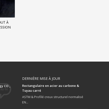
OUT À
ESSION
DERNIÈRE MISE À JOUR
Rectangulaire en acier au carbone &
y CO.,
Tuyau carré
ASTM & Profilé creux structurel normalisé
EN...