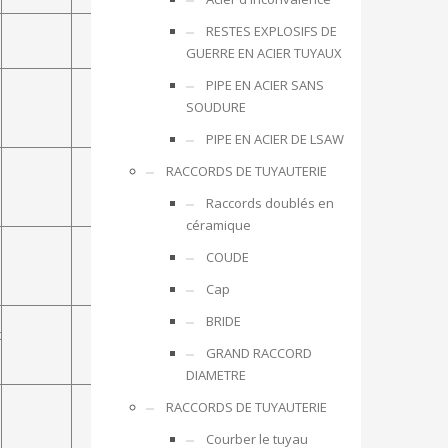
RESTES EXPLOSIFS DE
GUERRE EN ACIER TUYAUX
PIPE EN ACIER SANS
SOUDURE
PIPE EN ACIER DE LSAW
RACCORDS DE TUYAUTERIE
Raccords doublés en
céramique
COUDE
Cap
BRIDE
3.15-
x
O.OlSniax
4.15
GRAND RACCORD
DIAMETRE
RACCORDS DE TUYAUTERIE
Courber le tuyau