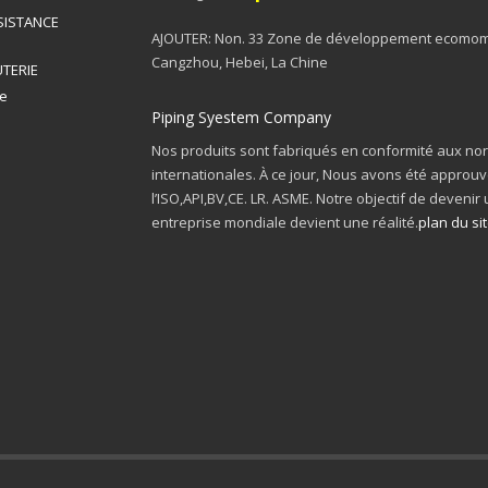
SISTANCE
AJOUTER: Non. 33 Zone de développement ecomom
Cangzhou, Hebei, La Chine
TERIE
re
Piping Syestem Company
Nos produits sont fabriqués en conformité aux n
internationales. À ce jour, Nous avons été approu
l’ISO,API,BV,CE. LR. ASME. Notre objectif de devenir
entreprise mondiale devient une réalité.
plan du si