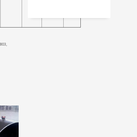
8xC-
0.045Max
1,00
 803,