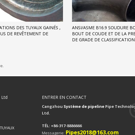
CATIONS DES TUYAUX GAINÉS ,
ANSI/ASME B16.9 SOUDURE B
US DE REVÊTEMENT DE
BOUT DE COUDE ET DE LA PR
DE GRADE DE CLASSIFICATION
e.
 Ltd
ENTRER EN CONTACT
Cangzhou
Système de pipeline
Pipe Technolog
Ltd.
TÉL: +86-317-8886666
 TUYAUX
Pipes2018@163.com
Messagerie: