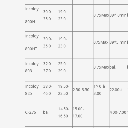
Incoloy
30.0-
19.0-
0.75Max
39^ 0min
35.0
23.0
800H
Incoloy
30.0-
19.0-
075Max
39*5 min
35.0
23.0
800HT
Incoloy
32.0-
25.0-
0.75Max
bal.
803
37.0
29.0
Incoloy
38.0-
19.50-
1^ 0 à
2.50-3.50
22.00si
825
46.0
23.50
3,00
14.50-
15.00-
C-276
bal.
4.00-7.00
16.50
17.00