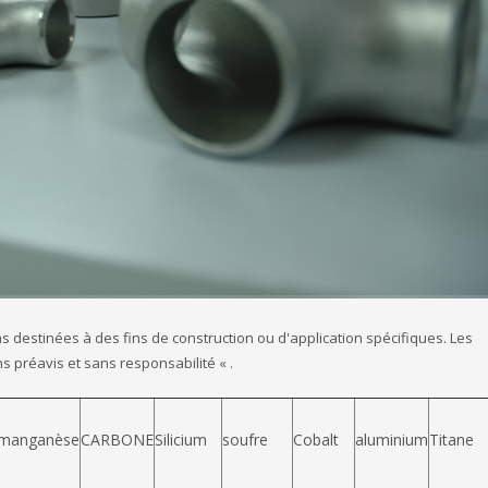
destinées à des fins de construction ou d'application spécifiques. Les
 préavis et sans responsabilité « .
manganèse
CARBONE
Silicium
soufre
Cobalt
aluminium
Titane