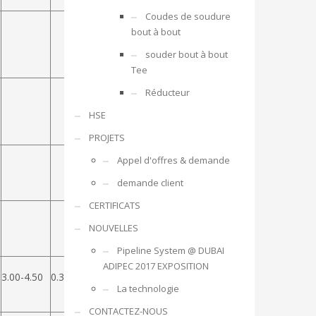
Coudes de soudure
bout à bout
souder bout à bout
Tee
Réducteur
HSE
PROJETS
Appel d'offres & demande
demande client
CERTIFICATS
NOUVELLES
Pipeline System @ DUBAI
ADIPEC 2017 EXPOSITION
3.00-4.50
0.35Max
0.04Max
La technologie
CONTACTEZ-NOUS