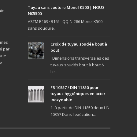
Tuyau sans couture Monel K500 | NOUS
ic,
N05500
ASTM B163 · B165 · QQ-N-286 Monel K500
sans soudure...
ormes
Croix de tuyau soudée bout à
vé par
bout
 une
Dimensions transversales des
te
tuyaux soudés bout à bout &
Le...
FR 10357 / DIN 11850 pour
tuyaux hygiéniques en acier
inoxydable
1. à partir de DIN 11850 deux UN
10357 Dans l'exécution...