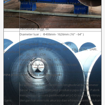
besar (LSAW) jalur produksi pipa di Cina. Pabrik
mengadopsi proses pembengkokan progresif,
Jalur
menampilkan tegangan pembentuk yang terdistribusi
Produksi
secara merata, keseragaman dimensi yang tinggi, variasi
ukuran tak terhingga&jangkauan produk yang luas, dan
fleksibilitas tinggi, dll.
Diameter luar： Φ406mm- 1626mm (16" - 64" )
Dinding tebal： 6.0- 75mm (1/4" - 3" )
Baku mutu： API、DNV、ISO、DEP、EN、ASTM、DARI、
Spesifikasi
BS、JIS、GB、CSA
Panjangnya： 3-12.5m ( 10'- 41' )
Nilai： API 5L A-X100, GB/T9711 L190-L690
PIPA JCOE LSAW（ROLL
membungkuk
）
Ini adalah las busur terendam longitudinal berdiameter
besar pertama (LSAW) jalur produksi pipa di Cina. Pabrik
mengadopsi proses pembentukan J-C-O sumbu kontinyu
Garis
dengan karakteristik akurasi dan efisiensi pembentukan