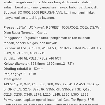
adalah pengelasan lurus. Mereka banyak digunakan dalam
industri berat untuk menyampaikan minyak, bubur batubara, dll.
Sebagai ISO 9001:2008 PERUSAHAAN, kami menjamin tidak
hanya kualitas tetapi juga layanan.
Proses:
LSAW - UO(kawin), RB(RBE), JCO(JCOE, COE); DSAW -
Dilas Busur Terendam Ganda
Penggunaan: Digunakan untuk pengiriman cairan tekanan
rendah, seperti air, gas, dan minyak.
Standar: API 5L, API 5CT, ASTM 53, EN10217, DARI 2458. AKU S
3589, GB/T3091, GB/T9711
Sertifikat: API 5L PSL1 / PSL2, API 5CT
Keluar diameter:
323.9mm -1820mm(12''-72'')
Dinding tebal:
5.0 - 50mm
Panjangnya:
6 - 12 m
steel grade:
API 5L:
gr B, X42, X46, X56, X60, X65, X70 ASTM A53: GR A, gr
B, GR C EN: S275, S275JR, S355JRH, S355J2H GB: Q195,
Q215, Q235, Q345, L175, L210, L245, L320, L360- L555
Permukaan:
Lapisan epoksi ikatan fusi, Coal Tar Epoxy, 3PE,
Lapisan Lenyap, Pelapisan aspal, Lapisan Minyak Hitam sesuai