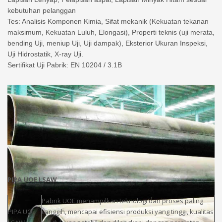
kebutuhan pelanggan
Tes: Analisis Komponen Kimia, Sifat mekanik (Kekuatan tekanan
maksimum, Kekuatan Luluh, Elongasi), Properti teknis (uji merata,
bending Uji, meniup Uji, Uji dampak), Eksterior Ukuran Inspeksi,
Uji Hidrostatik, X-ray Uji.
Sertifikat Uji Pabrik: EN 10204 / 3.1B
PIPA UOE LSAW
Pabrik UOE menampilkan teknologi dan proses paling
PIPA UOE
canggih, mencapai efisiensi produksi yang tinggi, kualitas