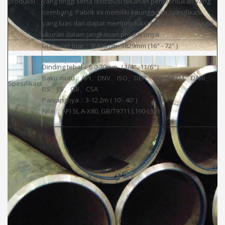
produksi
yang tinggi serta distribusi tekanan pembentukan yang
seimbang. Pabrik ini memiliki keunggulan spesifikasi
yang luas dan dapat memproduksi pipa dalam berbagai
ukuran dalam jangkauan produksinya.
Diameter luar：Φ406mm- 1829mm (16" - 72" )
Dinding tebal：6.0-30mm（1/4" -11/6"）
Baku mutu：API、DNV、ISO、DEP、EN、ASTM、DARI、
Spesifikasi
BS、JIS、GB、CSA
Panjangnya：3-12.2m ( 10'- 40' )
Nilai：API 5L A-X80, GB/T9711 L190-L555