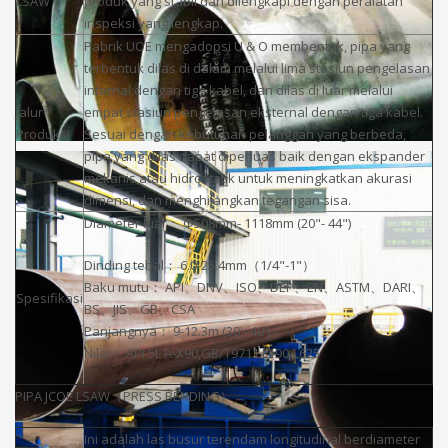
LSAW
produk yang stabil dan dilengkapi dengan peralatan
inspeksi yang lengkap.
Pabrik UOE mengadopsi U & O membentuk, pipa yang
terbentuk dilas di dalam melalui lima stasiun pengelasan
internal dengan tiga kabel, dan dilas di luar melalui
Jalur
empat stasiun pengelasan eksternal dengan tiga kabel.
Produksi
Sesuai dengan kebutuhan pelanggan yang berbeda,
pipa yang dilas dapat diperluas baik dengan ekspander
mekanis atau hidrostatik untuk meningkatkan akurasi
dimensi, dan menghilangkan tegangan sisa.
Diameter luar： Φ508mm- 1118mm (20"- 44")
Dinding tebal： 6.0-25.4mm（1/4"-1"）
Baku mutu： API、DNV、ISO、DEP、EN、ASTM、DARI、
Spesifikasi
BS、JIS、GB、CSA
Panjangnya： 9-12.3m (30'- 40')
Nilai： API 5L A-X90,GB/T9711 L190-L625
PIPA JCOE LSAW（PRESS BENDING）
Ini adalah las busur terendam longitudinal berdiameter