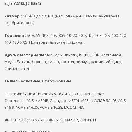
B, JIS B2312, JIS B2313
Размер :
1/8»NB до 48” NB. (Бесшовные & 100% X-Ray сварная,
Сфабрикованы)
Толщина :
SCH: 5S, 10S, 40S, 80S, 10, 20, 40, STD, 60, 80, XS, 100, 120,
140, 160, XXS, Пользовательская Толщина.
Другие материалы :
Монель, никель, ИНКОНЕЛЬ, Хастеллой,
Медь, Латунь, бронза, титан, тантал, висмут, алюминий, цинк,
Свинец, и т.д..
Типы :
Бесшовные, Сфабрикованы
СПЕЦИФИКАЦИЯ ТРОЙНИКА ТРУБНОГО СОЕДИНЕНИЯ :
Стандарт – ANSI / ASME :Стандарт ASTM a403 с / АСМЭ SA403, ANSI
B16.9, АСМЕ Б16.25, АСМЕ Б16.28, МСС СП-43.
ДИН : DIN2605, DIN2615, DIN2616, DIN2617, DIN28011