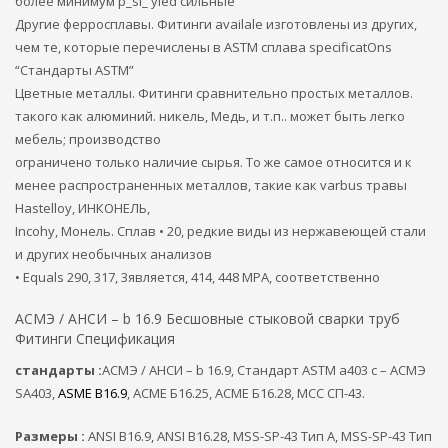
более минимум p_si_ yied сильные
Другие ферросплавы. Фитинги availale изготовлены из других,
чем те, которые перечислены в ASTM сплава specificatOns
“Стандарты ASTM”
Цветные металлы. Фитинги сравнительно простых металлов.
такого как алюминий. никель, Медь, и т.п.. может быть легко
мебель; производство
ограничено только наличие сырья. То же самое относится и к
менее распространенных металлов, такие как varbus травы
Hastelloy, ИНКОНЕЛЬ,
Incohy, Монель. Сплав • 20, редкие виды из нержавеющей стали
и других необычных анализов
• Equals 290, 317, 3является, 414, 448 MPA, соответственно
АСМЭ / АНСИ – b 16.9 Бесшовные стыковой сварки труб
Фитинги Спецификация
стандарты :
АСМЭ / АНСИ – b 16.9, Стандарт ASTM a403 с – АСМЭ
SA403,
ASME B16.9
, АСМЕ Б16.25, АСМЕ Б16.28, МСС СП-43.
Размеры :
ANSI B16.9, ANSI B16.28, MSS-SP-43 Тип A, MSS-SP-43 Тип