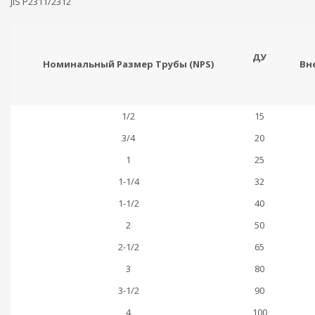
JIS P2311/2312
ДУ
Номинальный Размер Трубы (NPS)
Вн
1/2
15
3/4
20
1
25
1-1/4
32
1-1/2
40
2
50
2-1/2
65
3
80
3-1/2
90
4
100