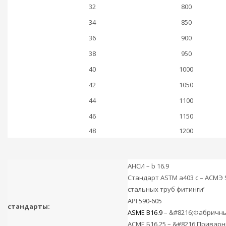
32
800
34
850
36
900
38
950
40
1000
42
1050
44
1100
46
1150
48
1200
АНСИ – b 16.9
Стандарт ASTM a403 с – АСМЭ
стальных труб фитинги’
API 590-605
стандарты:
ASME B16.9
– &#8216;Фабричн
АСМЕ Б16.25 – &#8216;Привар