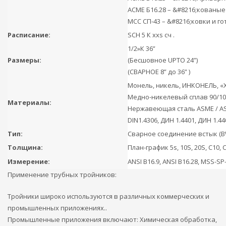
АСМЕ Б16.28 – &#8216;кованые
МСС СП-43 – &#8216;ковки и 
Расписание:
SCH 5 К xxs сч .
1/2»К 36”
Размеры:
(Бесшовное UPTO 24”)
(СВАРНОЕ 8” до 36” )
Монель, никель, ИНКОНЕЛЬ, «Х
Медно-никелевый сплав 90/10 
Материалы:
Нержавеющая сталь ASME / ASTM S
DIN1.4306, ДИН 1.4401, ДИН 1.44
Тип:
Сварное соединение встык (B
Толщина:
План-график 5s, 10S, 20S, С10, С
Измерение:
ANSI B16.9, ANSI B16.28, MSS-SP-
Применение трубных тройников:
Тройники широко используются в различных коммерческих и
промышленных приложениях..
Промышленные приложения включают: Химическая обработка,