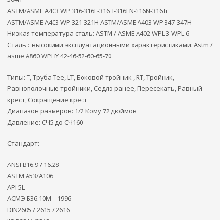
ASTM/ASME A403 WP 316-316L-316H-316LN-316N-316Ti
ASTM/ASME A403 WP 321-321H ASTM/ASME A403 WP 347-347H
Низкая температура сталь: ASTM / ASME A402 WPL 3-WPL 6
Сталь с высокими эксплуатационными характеристиками: Astm /
asme A860 WPHY 42-46-52-60-65-70
Типы: Т, Труба Tee, LT, Боковой тройник , RT, Тройник,
Равнополочные тройники, Седло ранее, Пересекать, Равный
крест, Сокращение крест
Диапазон размеров: 1/2 Кому 72 дюймов
Давление: СЧ5 до СЧ160
Стандарт:
ANSI B16.9 / 16.28
ASTM A53/A106
API 5L
АСМЭ Б36.10М—1996
DIN2605 / 2615 / 2616