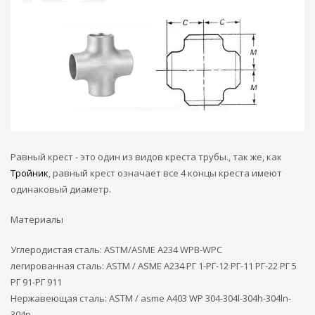
Равный крест - это один из видов креста трубы., так же, как
Тройник
, равный крест означает все 4 концы креста имеют
одинаковый диаметр.
Материалы
Углеродистая сталь: ASTM/ASME A234 WPB-WPC
легированная сталь: ASTM / ASME A234 РГ 1-РГ-12 РГ-11 РГ-22 РГ 5
РГ 91-РГ 911
Нержавеющая сталь: ASTM / asme A403 WP 304-304l-304h-304ln-
304n