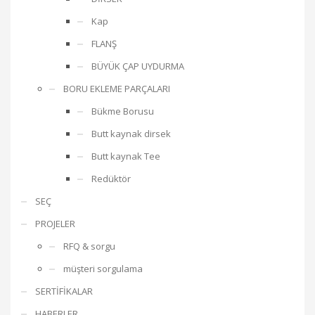
Kap
FLANŞ
BÜYÜK ÇAP UYDURMA
BORU EKLEME PARÇALARI
Bükme Borusu
Butt kaynak dirsek
Butt kaynak Tee
Redüktör
SEÇ
PROJELER
RFQ & sorgu
müşteri sorgulama
SERTİFİKALAR
HABERLER