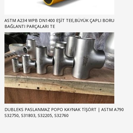
ASTM A234 WPB DN1400 EŞIT TEE,BÜYÜK ÇAPLI BORU
BAĞLANTI PARÇALARI TE
DUBLEKS PASLANMAZ POPO KAYNAK TIŞÖRT | ASTM A790
S32750, S31803, S32205, S32760