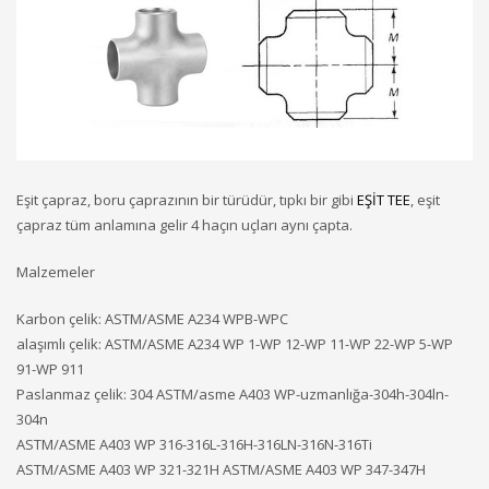
Eşit çapraz, boru çaprazının bir türüdür, tıpkı bir gibi
EŞİT TEE
, eşit
çapraz tüm anlamına gelir 4 haçın uçları aynı çapta.
Malzemeler
Karbon çelik: ASTM/ASME A234 WPB-WPC
alaşımlı çelik: ASTM/ASME A234 WP 1-WP 12-WP 11-WP 22-WP 5-WP
91-WP 911
Paslanmaz çelik: 304 ASTM/asme A403 WP-uzmanlığa-304h-304ln-
304n
ASTM/ASME A403 WP 316-316L-316H-316LN-316N-316Ti
ASTM/ASME A403 WP 321-321H ASTM/ASME A403 WP 347-347H