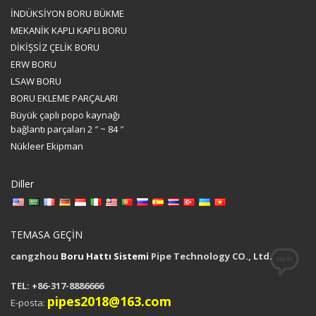
İNDÜKSİYON BORU BÜKME
MEKANİK KAPLI KAPLI BORU
DİKİŞSİZ ÇELİK BORU
ERW BORU
LSAW BORU
BORU EKLEME PARÇALARI
Büyük çaplı popo kaynağı
bağlantı parçaları 2 ″ ~ 84 ″
Nükleer Ekipman
Diller
TEMASA GEÇİN
cangzhou
Boru Hattı Sistemi
Pipe Technology CO., Ltd.
TEL: +86-317-8886666
pipes2018@163.com
E-posta: