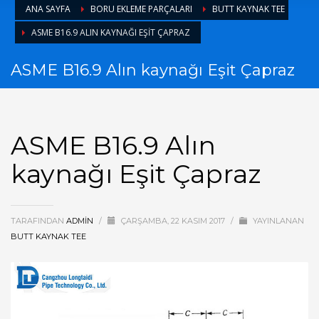
ANA SAYFA
BORU EKLEME PARÇALARI
BUTT KAYNAK TEE
ASME B16.9 ALIN KAYNAĞI EŞIT ÇAPRAZ
ASME B16.9 Alın kaynağı Eşit Çapraz
ASME B16.9 Alın
kaynağı Eşit Çapraz
TARAFINDAN
ADMIN
/
ÇARŞAMBA, 22 KASIM 2017
/
YAYINLANAN
BUTT KAYNAK TEE