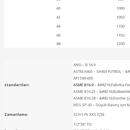
40
1000
42
1050
44
1100
46
1150
48
1200
ANSI – B 16.9
ASTM A403 – SA403 FUTBOL – &#821
API 590-605
standartları:
ASME B16.9
– &#8216;Fabrika-Ferf
ASME B16.25 – &#8216;Buttweldin
ASME B16.28 – &#8216;Dövme Çeli
MSS SP-43 – Düşük Basınç için &
Zamanlama:
SCH 5 Fk XXS İÇİN .
1/2”36” TO