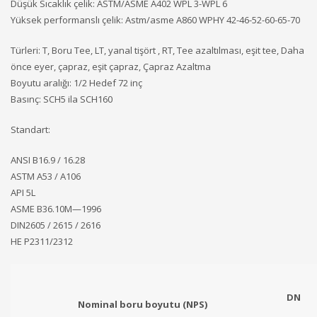
Düşük Sıcaklık çelik: ASTM/ASME A402 WPL 3-WPL 6
Yüksek performanslı çelik: Astm/asme A860 WPHY 42-46-52-60-65-70
Türleri: T, Boru Tee, LT, yanal tişört , RT, Tee azaltılması, eşit tee, Daha
önce eyer, çapraz, eşit çapraz, Çapraz Azaltma
Boyutu aralığı: 1/2 Hedef 72 inç
Basınç: SCH5 ila SCH160
Standart:
ANSI B16.9 / 16.28
ASTM A53 / A106
API 5L
ASME B36.10M—1996
DIN2605 / 2615 / 2616
HE P2311/2312
DN
Nominal boru boyutu (NPS)