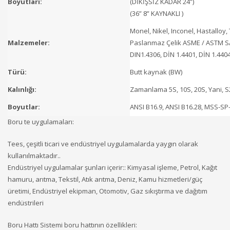
Boyutları:
(DİKİŞSİZ KADAR 24”)
(36” 8” KAYNAKLI )
Monel, Nikel, Inconel, Hastalloy,
Malzemeler:
Paslanmaz Çelik ASME / ASTM SA 
DIN1.4306, DİN 1.4401, DİN 1.440
Türü:
Butt kaynak (BW)
Kalınlığı:
Zamanlama 5S, 10S, 20S, Yani, S2
Boyutlar:
ANSI B16.9, ANSI B16.28, MSS-SP-4
Boru te uygulamaları:
Tees, çeşitli ticari ve endüstriyel uygulamalarda yaygın olarak
kullanılmaktadır..
Endüstriyel uygulamalar şunları içerir:: Kimyasal işleme, Petrol, Kağıt
hamuru, arıtma, Tekstil, Atık arıtma, Deniz, Kamu hizmetleri/güç
üretimi, Endüstriyel ekipman, Otomotiv, Gaz sıkıştırma ve dağıtım
endüstrileri
Boru Hattı Sistemi boru hattının özellikleri: