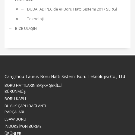
DUBAİ ADIPEC'de @ Boru Hattı Sistemi 2017 SERGİ
Teknoloji
BİZE ULAŞIN
Cangzhou Taurus Boru Hattı Sistemi Boru Teknolojisi Co., Ltd
BORU HATTLARIN BAŞKA ŞEKİLLİ
BÜRÜNMÜŞ
BORU KAPLI
BÜYÜK ÇAPLI BAĞLANTI
PARÇALARI
LSAW BORU
İNDÜKSİYON BÜKME
ÜRÜNLER