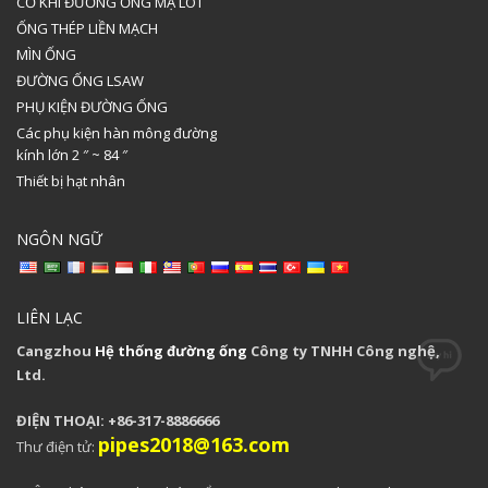
CƠ KHÍ ĐƯỜNG ỐNG MẠ LÓT
ỐNG THÉP LIỀN MẠCH
MÌN ỐNG
ĐƯỜNG ỐNG LSAW
PHỤ KIỆN ĐƯỜNG ỐNG
Các phụ kiện hàn mông đường
kính lớn 2 ″ ~ 84 ″
Thiết bị hạt nhân
NGÔN NGỮ
LIÊN LẠC
Cangzhou
Hệ thống đường ống
Công ty TNHH Công nghệ,
Ltd.
ĐIỆN THOẠI: +86-317-8886666
pipes2018@163.com
Thư điện tử: