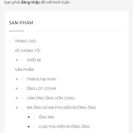
bạn phải
đăng nhập
để viết bình luận.
SẢN PHẨM
TRANG CHỦ
VỀ CHÚNG TÔI
THIẾT BỊ
SẢN PHẨM
Thiết bị hạt nhân
ỐNG LÓT CƠ KHÍ
CẢM ỨNG ỐNG UỐN CONG
MẠ ỐNG VÀ MẠ PHỤ KIỆN ĐƯỜNG ỐNG
ỐNG MẠ
CLAD PHỤ KIỆN ĐƯỜNG ỐNG