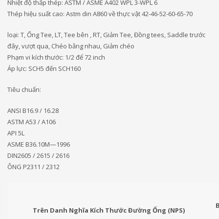
Nhiệt độ thấp thép: ASTM / ASME A402 WPL 3-WPL 6
Thép hiệu suất cao: Astm din A860 về thực vật 42-46-52-60-65-70
loại: T, Ống Tee, LT, Tee bên , RT, Giảm Tee, Đồng tees, Saddle trước
đây, vượt qua, Chéo bằng nhau, Giảm chéo
Phạm vi kích thước: 1/2 để 72 inch
Áp lực: SCH5 đến SCH160
Tiêu chuẩn:
ANSI B16.9 / 16.28
ASTM A53 / A106
API 5L
ASME B36.10M—1996
DIN2605 / 2615 / 2616
ÔNG P2311 / 2312
B
Trên Danh Nghĩa Kích Thước Đường Ống (NPS)