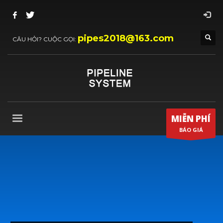
pipes2018@163.com
CÂU HỎI? CUỘC GỌI:
MIỄN PHÍ
BÁO GIÁ