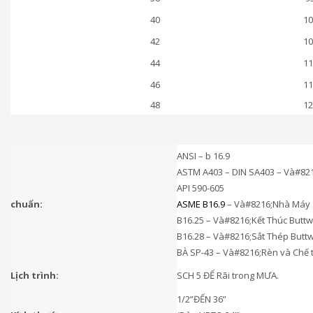
40
10
42
10
44
11
46
11
48
12
ANSI – b 16.9
ASTM A403 – DIN SA403 – Và#821
API 590-605
chuẩn:
ASME B16.9
– Và#8216;Nhà Máy S
B16.25 – Và#8216;Kết Thúc Buttw
B16.28 – Và#8216;Sắt Thép Buttw
BÀ SP-43 – Và#8216;Rèn và Chế 
Lịch trình:
SCH 5 ĐỂ Rãi trong MƯA.
1/2”ĐẾN 36”