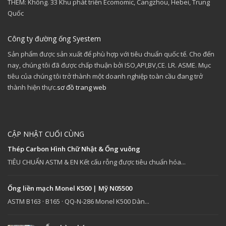
THÊM: Không. 33 Khu phát triển Ecomomic, Cangzhou, Hebei, Trung
Quốc
Công ty đường ống Syestem
Sản phẩm được sản xuất để phù hợp với tiêu chuẩn quốc tế. Cho đến
nay, chúng tôi đã được chấp thuận bởi ISO,API,BV,CE. LR. ASME. Mục
tiêu của chúng tôi trở thành một doanh nghiệp toàn cầu đang trở
thành hiện thực.
sơ đồ trang web
CẬP NHẬT CUỐI CÙNG
Thép Carbon Hình Chữ Nhật & Ống vuông
TIÊU CHUẨN ASTM & EN Kết cấu rỗng được tiêu chuẩn hóa...
Ống liền mạch Monel K500 | Mỹ N05500
ASTM B163 · B165 · QQ-N-286 Monel K500 Dàn...