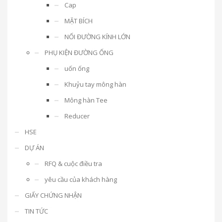
Cap
MẶT BÍCH
NỐI ĐƯỜNG KÍNH LỚN
PHỤ KIỆN ĐƯỜNG ỐNG
uốn ống
Khuỷu tay mông hàn
Mông hàn Tee
Reducer
HSE
DỰ ÁN
RFQ & cuộc điều tra
yêu cầu của khách hàng
GIẤY CHỨNG NHẬN
TIN TỨC