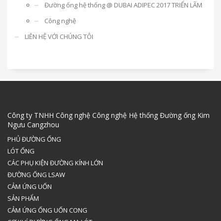
Đường ống hệ thống @ DUBAI ADIPEC 2017 TRIỂN LÃM
Công nghệ
LIÊN HỆ VỚI CHÚNG TÔI
Công ty TNHH Công nghệ Công nghệ Hệ thống Đường ống Kim
Ngưu Cangzhou
PHỦ ĐƯỜNG ỐNG
LÓT ỐNG
CÁC PHỤ KIỆN ĐƯỜNG KÍNH LỚN
ĐƯỜNG ỐNG LSAW
CẢM ỨNG UỐN
SẢN PHẨM
CẢM ỨNG ỐNG UỐN CONG