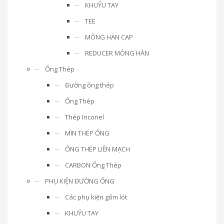
KHUỶU TAY
TEE
MÔNG HÀN CAP
REDUCER MÔNG HÀN
Ống Thép
Đường ống thép
Ống Thép
Thép Inconel
MÌN THÉP ỐNG
ỐNG THÉP LIỀN MẠCH
CARBON Ống Thép
PHỤ KIỆN ĐƯỜNG ỐNG
Các phụ kiện gốm lót
KHUỶU TAY