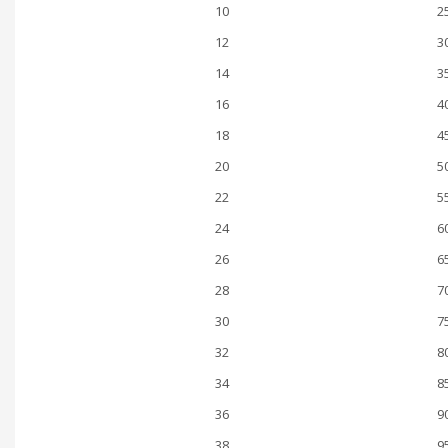
10
2
12
3
14
3
16
4
18
4
20
5
22
5
24
6
26
6
28
7
30
7
32
8
34
8
36
9
38
9