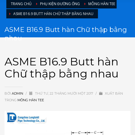
TRANG CHỦ
PHỤ KIỆN ĐƯỜNG ỐNG
MÔNG HÀN TEE
ASME B16.9 BUTT HÀN CHỮ THẬP BẰNG NHAU
ASME B16.9 Butt hàn Chữ thập bằng
nhau
ASME B16.9 Butt hàn
Chữ thập bằng nhau
BỞI
ADMIN
/
THỨ TƯ, 22 THÁNG MƯỜI MỘT 2017
/
XUẤT BẢN
TRONG
MÔNG HÀN TEE