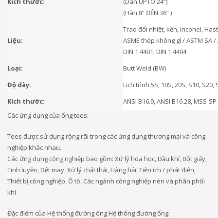
Kích thước:
(Dàn UPTO 24”)
(Hàn 8” ĐẾN 36” )
Trao đổi nhiệt, kền, inconel, Ha
Liệu:
ASME thép không gỉ / ASTM SA / A
DIN 1.4401, DIN 1.4404
Loại:
Butt Weld (BW)
Độ dày:
Lịch trình 5S, 10S, 20S, S10, S20,
Kích thước:
ANSI B16.9, ANSI B16.28, MSS-SP-4
Các ứng dụng của ống tees:
Tees được sử dụng rộng rãi trong các ứng dụng thương mại và công
nghiệp khác nhau.
Các ứng dụng công nghiệp bao gồm: Xử lý hóa học, Dầu khí, Bột giấy,
Tinh luyện, Dệt may, Xử lý chất thải, Hàng hải, Tiện ích / phát điện,
Thiết bị công nghiệp, Ô tô, Các ngành công nghiệp nén và phân phối
khí
Đặc điểm của Hệ thống đường ống Hệ thống đường ống: