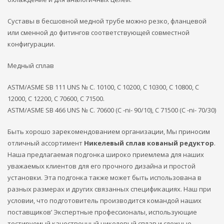
Суставы в бесшовной медной трубе можно резко, фланцевой
или сменной до фитингов соответствующей совместной
конфигурации.
Медный сплав
ASTM/ASME SB 111 UNS № C. 10100, C 10200, C 10300, C 10800, C
12000, C 12200, C 70600, C 71500.
ASTM/ASME SB 466 UNS № C. 70600 (С -ni- 90/10), C 71500 (С -ni- 70/30)
Быть хорошо зарекомендованием организации, Мы приносим
отличный ассортимент
Никелевый сплав кованый редуктор
.
Наша предлагаемая подгонка широко приемлема для наших
уважаемых клиентов для его прочного дизайна и простой
установки. Эта подгонка также может быть использована в
разных размерах и других связанных спецификациях. Наш при
условии, что подготовитель производится командой наших
поставщиков’ Экспертные профессионалы, использующие
тестируемый качественный никелевый сплав и сложные