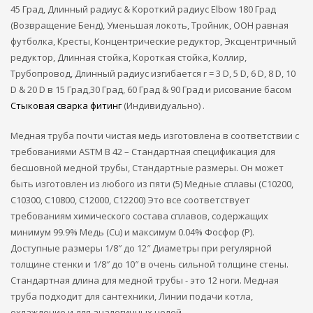
45 Град, Длинный радиус & Короткий радиус Elbow 180 Град
(Возвращение Бенд), Уменьшая локоть, Тройник, ООН равная
футболка, Кресты, Концентрические редуктор, Эксцентричный
редуктор, Длинная стойка, Короткая стойка, Коллир,
Трубопровод, Длинный радиус изгибается r = 3 D, 5 D, 6 D, 8 D, 10
D & 20 D в 15 Град,30 Град, 60 Град & 90 Град и рисование басом
Стыковая сварка фитинг
(Индивидуально) .
Медная труба почти чистая медь изготовлена ​​в соответствии с
требованиями ASTM B 42 – Стандартная спецификация для
бесшовной медной трубы, Стандартные размеры. Он может
быть изготовлен из любого из пяти (5) Медные сплавы (C10200,
C10300, C10800, C12000, C12200) Это все соответствует
требованиям химического состава сплавов, содержащих
минимум 99.9% Медь (Cu) и максимум 0.04% Фосфор (P).
Доступные размеры 1/8″ до 12″ Диаметры при регулярной
толщине стенки и 1/8″ до 10″ в очень сильной толщине стены.
Стандартная длина для медной трубы - это 12 ноги. Медная
труба подходит для сантехники, Линии подачи котла,
охлаждение и для аналогичных целей.