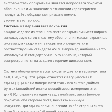
листовой стали с покрытием, является вопрос веса покрытия.
обозначения и их значение в отношении характеристик
продукта. Это обсуждение призвано помочь
уточнить этот вопрос.
Системы измерения веса покрытия
Каждое изделие из стального листа с покрытием имеет широко
используемую сегодня систему обозначения массы покрытия.. в
система для каждого типа покрытия определяется в
соответствующем стандарте ASTM. Например, наиболее часто
используемый стандарт ASTM - A 653 / A 653M, который
распространяется на изделия с горячим цинкованием..
Система обозначения массы покрытия дается в терминах типа
G60., G90, и т.д.. Эти цифры относятся к весу (масса в СИ
единицы) цинка на поверхности стального листа в дюймах-
фунтах (английский или имперский) меры измерения. это,
для G90, покрытие на один квадратный метр листа (полное
покрытие, обе стороны листа) весит как минимум
0.90 унции. При одинаковом нанесении на обе стороны листа,
было бы как минимум 0.45 унций на каждом