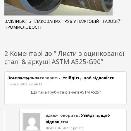
ВАЖЛИВІСТЬ ПЛАКОВАНИХ ТРУБ У НАФТОВІЙ І ГАЗОВІЙ
ПРОМИСЛОВОСТІ
2 Коментарі до “ Листи з оцинкованої
сталі & аркуші ASTM A525-G90”
3самовладання
говорить :
Увійдіть, щоб відповісти
січня 9, 2022 в am6:13
Що таке труби та фітинги ASTM A525?
адмін
говорить :
Увійдіть, щоб
відповісти
Лютий 16, 2023 в pm3:10