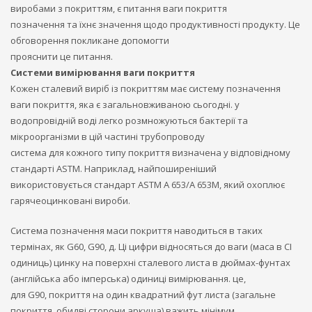
виробами з покриттям, є питання ваги покриття
позначення та їхнє значення щодо продуктивності продукту. Це
обговорення покликане допомогти
прояснити це питання.
Системи вимірювання ваги покриття
Кожен сталевий виріб із покриттям має систему позначення
ваги покриття, яка є загальновживаною сьогодні. у
водопровідній воді легко розмножуються бактерії та
мікроорганізми в цій частині трубопроводу
система для кожного типу покриття визначена у відповідному
стандарті ASTM. Наприклад, найпоширеніший
використовується стандарт ASTM A 653/A 653M, який охоплює
гарячеоцинковані вироби.
Система позначення маси покриття наводиться в таких
термінах, як G60, G90, д. Ці цифри відносяться до ваги (маса в СІ
одиниць) цинку на поверхні сталевого листа в дюймах-фунтах
(англійська або імперська) одиниці вимірювання. це,
для G90, покриття на один квадратний фут листа (загальне
покриття, обидві сторони аркуша) важить мінімум