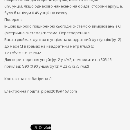
0.90 унцій. Якщо однаково нанесено на обидві сторони аркуша,
було б мінімум 0.45 унцій на кожну
Поверхня.
Іншою широко поширеною сьогодні системою вимірювань є СІ
(Метрична система) система. Перетворення з
Вага в дюймах-фунтах в унціях на квадратний фут (унція/фут2)
до маси СІ в грамах на квадратний метр (г/м2) Є:
1 oz/ft2 = 305.15 г/м2
Для перетворення унцій/фут2 у г/м2, помножити на 305.15
приклад: G90 (0.90 унція/фут2) = Z275 (275 г/м2)
Контактна особа: Ірина Лі
Електронна пошта:
pipes2018@163.com