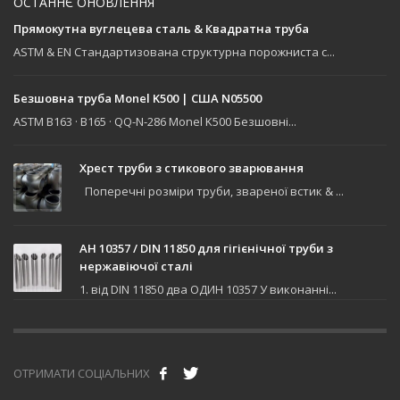
ОСТАННЄ ОНОВЛЕННЯ
Прямокутна вуглецева сталь & Квадратна труба
ASTM & EN Стандартизована структурна порожниста с...
Безшовна труба Monel K500 | США N05500
ASTM B163 · B165 · QQ-N-286 Monel K500 Безшовні...
Хрест труби з стикового зварювання
Поперечні розміри труби, звареної встик & ...
АН 10357 / DIN 11850 для гігієнічної труби з
нержавіючої сталі
1. від DIN 11850 два ОДИН 10357 У виконанні...
ОТРИМАТИ СОЦІАЛЬНИХ