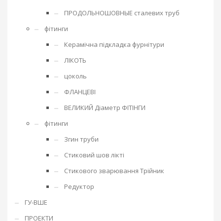
ПРОДОЛЬНОШОВНЫЕ сталевих труб
фітинги
Керамічна підкладка фурнітури
ЛІКОТЬ
цоколь
ФЛАНЦЕВІ
ВЕЛИКИЙ Діаметр ФІТІНГИ
фітинги
Згин труби
Стиковий шов лікті
Стикового зварювання Трійник
Редуктор
ГУ-ВШЕ
ПРОЕКТИ