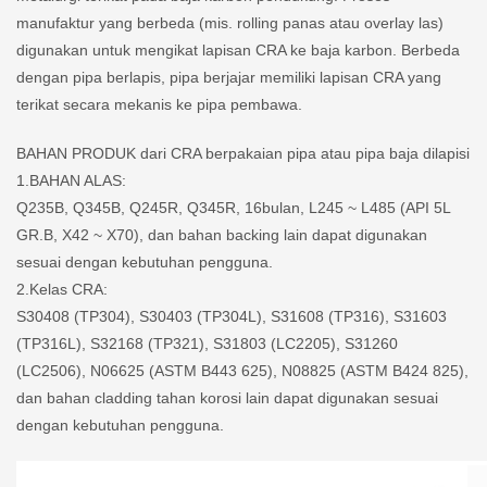
manufaktur yang berbeda (mis. rolling panas atau overlay las)
digunakan untuk mengikat lapisan CRA ke baja karbon. Berbeda
dengan pipa berlapis, pipa berjajar memiliki lapisan CRA yang
terikat secara mekanis ke pipa pembawa.
BAHAN PRODUK dari CRA berpakaian pipa atau pipa baja dilapisi
1.BAHAN ALAS:
Q235B, Q345B, Q245R, Q345R, 16bulan, L245 ~ L485 (API 5L
GR.B, X42 ~ X70), dan bahan backing lain dapat digunakan
sesuai dengan kebutuhan pengguna.
2.Kelas CRA:
S30408 (TP304), S30403 (TP304L), S31608 (TP316), S31603
(TP316L), S32168 (TP321), S31803 (LC2205), S31260
(LC2506), N06625 (ASTM B443 625), N08825 (ASTM B424 825),
dan bahan cladding tahan korosi lain dapat digunakan sesuai
dengan kebutuhan pengguna.