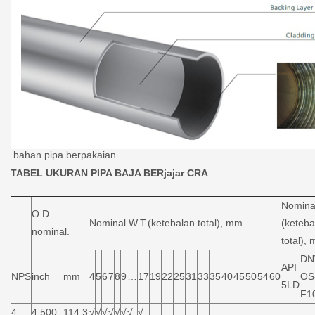
bahan pipa berpakaian
TABEL UKURAN PIPA BAJA BERjajar CRA
Nomina
O.D
Nominal W.T.(ketebalan total), mm
(keteba
nominal.
total),
DN
API
NPS
inch
mm
4
5
6
7
8
9
…
17
19
22
25
31
33
35
40
45
50
54
60
OS
5LD
F1
4
4.500
114.3
√
√
√
√
√
√
√
√