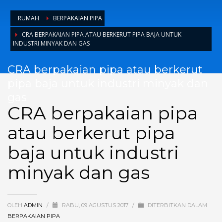
RUMAH
BERPAKAIAN PIPA
CRA BERPAKAIAN PIPA ATAU BERKERUT PIPA BAJA UNTUK
INDUSTRI MINYAK DAN GAS
CRA berpakaian pipa atau berkerut
pipa baja untuk industri minyak dan
gas
CRA berpakaian pipa
atau berkerut pipa
baja untuk industri
minyak dan gas
OLEH
ADMIN
/
RABU, 09 AGUSTUS 2017
/
DITERBITKAN DALAM
BERPAKAIAN PIPA