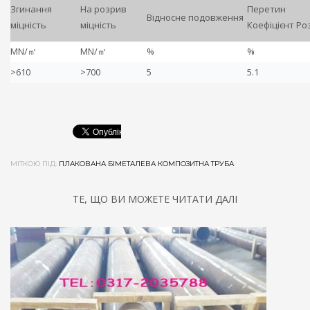
Згинання
На розрив
Перетин
Відносне подовження
міцність
міцність
Коефіцієнт Ро
MN/㎡
MN/㎡
%
%
>610
>700
5
5.1
МІТКОЮ ПІД:
ПЛАКОВАНА БІМЕТАЛЕВА КОМПОЗИТНА ТРУБА
ТЕ, ЩО ВИ МОЖЕТЕ ЧИТАТИ ДАЛІ