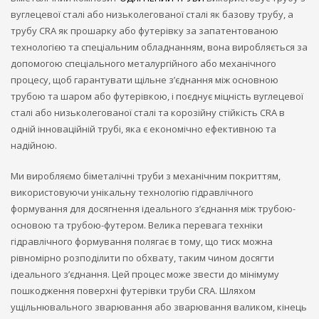
вуглецевої сталі або низьколегованої сталі як базову трубу, а
трубу CRA як прошарку або футерівку за запатентованою
технологією та спеціальним обладнанням, вона виробляється за
допомогою спеціального металургійного або механічного
процесу, щоб гарантувати щільне з’єднання між основною
трубою та шаром або футерівкою, і поєднує міцність вуглецевої
сталі або низьколегованої сталі та корозійну стійкість CRA в
одній інноваційній трубі, яка є економічно ефективною та
надійною.
Ми виробляємо біметалічні труби з механічним покриттям,
використовуючи унікальну технологію гідравлічного
формування для досягнення ідеального з’єднання між трубою-
основою та трубою-футером. Велика перевага техніки
гідравлічного формування полягає в тому, що тиск можна
рівномірно розподілити по обхвату, таким чином досягти
ідеального з’єднання. Цей процес може звести до мінімуму
пошкодження поверхні футерівки труби CRA. Шляхом
ущільнювального зварювання або зварювання валиком, кінець