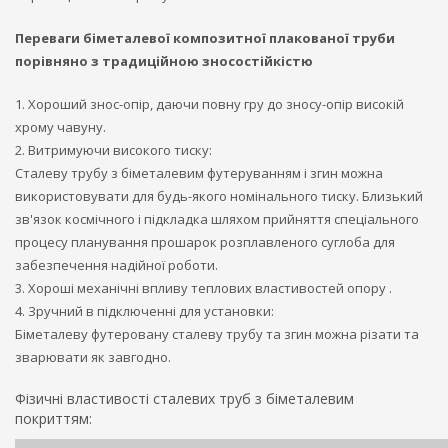
Переваги біметалевої композитної плакованої труби
порівняно з традиційною зносостійкістю
1. Хороший знос-опір, даючи повну гру до зносу-опір високій
хрому чавуну.
2. Витримуючи високого тиску:
Сталеву трубу з біметалевим футеруванням і згин можна
використовувати для будь-якого номінального тиску. Близький
зв'язок космічного і підкладка шляхом прийняття спеціального
процесу планування прошарок розплавленого суглоба для
забезпечення надійної роботи.
3. Хороші механічні впливу теплових властивостей опору .
4. Зручний в підключенні для установки:
Біметалеву футеровану сталеву трубу та згин можна різати та
зварювати як завгодно.
Фізичні властивості сталевих труб з біметалевим
покриттям: