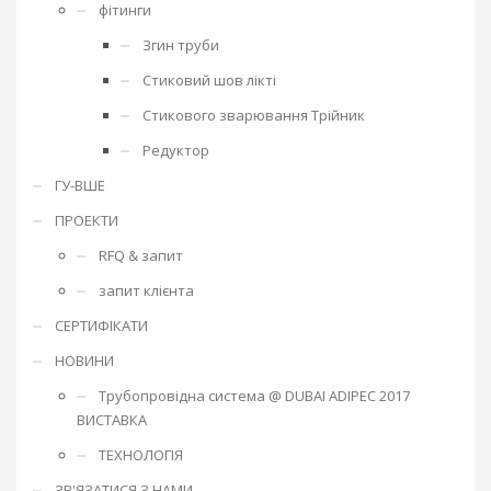
фітинги
Згин труби
Стиковий шов лікті
Стикового зварювання Трійник
Редуктор
ГУ-ВШЕ
ПРОЕКТИ
RFQ & запит
запит клієнта
СЕРТИФІКАТИ
НОВИНИ
Трубопровідна система @ DUBAI ADIPEC 2017
ВИСТАВКА
ТЕХНОЛОГІЯ
ЗВ'ЯЗАТИСЯ З НАМИ