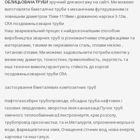
ОБЛИЦЬОВАНА ТРУБИ
зручний для монтажу на сайті. Ми можемо
виготовляти біметалічні труби з механічним футеруванням із
зовнішнім діаметром 15мм-1118мм і довжиною нарізки 3-12м..
CRA поздовжньозварні труби
Наш зварювальний процес є найдосконалішим способом
виробництва зварних труб із різноманітними специфікаціями та
матеріалами, такими як нержавіюча сталь, сплави нікелю ,
титанові сплави. Ми можемо задовольнити потреби клієнтів у
великому діаметрі, тонкостінні, прямолінійність, округлість та
інші технічні вимоги,гарантують стійкість до корозії
поздовжньозварної труби CRA.
застосування біметалевих композитних труб
Нафтогазозбірні трубопроводи, обсадна труба нафтових і
газових свердловин, зворотна лінія каналізації;Пучок труб
хімічного теплообмінника;Електроенергія, крім розсолу,
трубопровід сіркоочистки, та ін.Металургія, опріснення морської
води, фармацевтична хімія, Очищення стічних вод, нова енергія,
харчова та інші галузі.