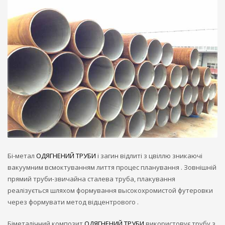
Бі-метал
ОДЯГНЕНИЙ ТРУБИ
і загин відлиті з цвіллю зникаючі
вакуумним всмоктуванням лиття процес планування . Зовнішній
прямий труби-звичайна сталева труба, плакування
реалізується шляхом формування высокохромистой футеровки
через формувати метод відцентрового .
Біметалічний композит
ОДЯГНЕНИЙ ТРУБИ
використовує трубу з