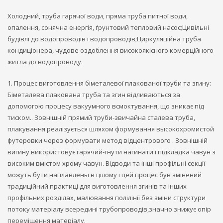
Холодний, труба гарячої води, пряма труба питної води,
опалення, сонячна енергія, ґрунтовий тепловий насос;Цивільні
будівлі до водопроводів і водопроводів;Циркуляційна труба
кондиціонера, чудове оздоблення високоякісного комерційного
житла до водопроводу.
1. Процес виготовлення біметалевої плакованої труби та згину:
Біметалева плакована труба та згин відливаються за
допомогою процесу вакуумного всмоктування, що зникає під
тиском.. Зовнішній прямий труби-звичайна сталева труба,
плакування реалізується шляхом формування высокохромистой
футеровки через формувати метод відцентрового . Зовнішній
вигину використовує гарячий-гнути нагинати і підкладка чавун з
високим вмістом хрому чавун. Відводи та інші профільні секції
можуть бути наплавлены в цілому і цей процес був змінений
традиційний практиці для виготовлення згинів та інших
профільних розділах, малювання полілінії без зміни структури
потоку матеріалу всередині трубопроводів,значно знижує опір
переміщення матеріалу.