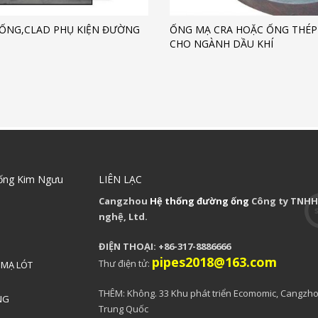
ỐNG,CLAD PHỤ KIỆN ĐƯỜNG
ỐNG MẠ CRA HOẶC ỐNG THÉP
CHO NGÀNH DẦU KHÍ
ống Kim Ngưu
LIÊN LẠC
Cangzhou
Hệ thống đường ống
Công ty TNHH
nghệ, Ltd.
ĐIỆN THOẠI: +86-317-8886666
pipes2018@163.com
Thư điện tử:
 MẠ LÓT
THÊM: Không. 33 Khu phát triển Ecomomic, Cangzho
NG
Trung Quốc