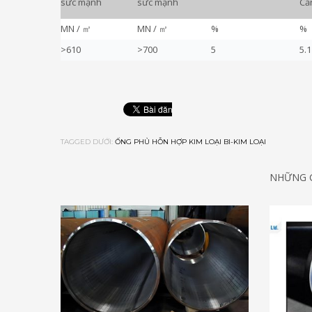
sức mạnh
sức mạnh
Căn
MN / ㎡
MN / ㎡
%
%
>610
>700
5
5.1
TAGGED DƯỚI:
ỐNG PHỦ HỖN HỢP KIM LOẠI BI-KIM LOẠI
NHỮNG G