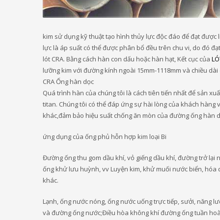
kim sử dụng kỹ thuật tạo hình thủy lực độc đáo để đạt được l
lực là áp suất có thể được phân bổ đều trên chu vi, do đó đạ
lót CRA. Bằng cách hàn con dấu hoặc hàn hạt, Kết cục của
LÓ
lưỡng kim với đường kính ngoài 15mm-1118mm và chiều dài 
CRA Ống hàn dọc
Quá trình hàn của chúng tôi là cách tiên tiến nhất để sản xu
titan. Chúng tôi có thể đáp ứng sự hài lòng của khách hàng 
khác,đảm bảo hiệu suất chống ăn mòn của đường ống hàn d
ứng dụng của ống phủ hỗn hợp kim loại Bi
Đường ống thu gom dầu khí, vỏ giếng dầu khí, đường trở lại 
ống khử lưu huỳnh, vv Luyện kim, khử muối nước biển, hóa d
khác.
Lạnh, ống nước nóng, ống nước uống trực tiếp, sưởi, năng 
và đường ống nước;Điều hòa không khí đường ống tuần hoàn