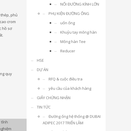
NỐI ĐƯỜNG KÍNH LỚN
PHỤ KIỆN ĐƯỜNG ỐNG
 thép, phủ
 cao crom
uốn ống
c hồ sơ
Khuỷu tay mông hàn
t.
Mông hàn Tee
Reducer
HSE
DỰ ÁN
ụng quy
RFQ & cuộc điều tra
yêu cầu của khách hàng
GIẤY CHỨNG NHẬN
TIN TỨC
Đường ống hệ thống @ DUBAI
 tĩnh
ADIPEC 2017 TRIỂN LÃM
nghiệm