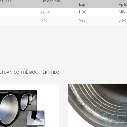
g Tỉ Lệ
Độ dẻo dai
Lớp
Áp l
J / c㎡
HRC
MPa
>15
>38
5.6-1
Ì BẠN CÓ THỂ ĐỌC TIẾP THEO