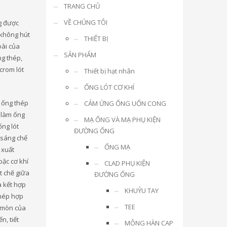
TRANG CHỦ
VỀ CHÚNG TÔI
g được
 không hút
THIẾT BỊ
oài của
SẢN PHẨM
g thép,
crom lót
Thiết bị hạt nhân
ỐNG LÓT CƠ KHÍ
 ống thép
CẢM ỨNG ỐNG UỐN CONG
 làm ống
MẠ ỐNG VÀ MẠ PHỤ KIỆN
ống lót
ĐƯỜNG ỐNG
 sáng chế
ỐNG MẠ
 xuất
oặc cơ khí
CLAD PHỤ KIỆN
t chẽ giữa
ĐƯỜNG ỐNG
à kết hợp
KHUỶU TAY
thép hợp
TEE
 mòn của
n, tiết
MÔNG HÀN CAP