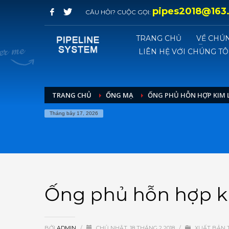
pipes2018@163
CÂU HỎI? CUỘC GỌI:
TRANG CHỦ
VỀ CHÚN
LIÊN HỆ VỚI CHÚNG TÔ
TRANG CHỦ
ỐNG MẠ
ỐNG PHỦ HỖN HỢP KIM L
Tháng bảy 17, 2026
Ống phủ hỗn hợp kim
BỞI
ADMIN
/
CHỦ NHẬT, 18 THÁNG 2 2018
/
XUẤT BẢN