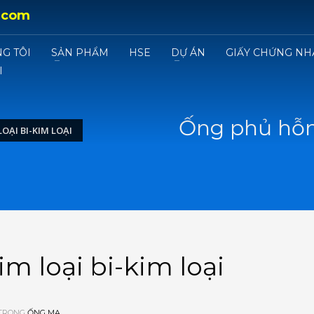
.com
G TÔI
SẢN PHẨM
HSE
DỰ ÁN
GIẤY CHỨNG NH
I
Ống phủ hỗn 
OẠI BI-KIM LOẠI
 loại bi-kim loại
 TRONG
ỐNG MẠ