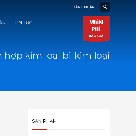
ĐĂNG NHẬP
MIỄN
ẬN
TIN TỨC
PHÍ
BÁO GIÁ
hợp kim loại bi-kim loại
SẢN PHẨM