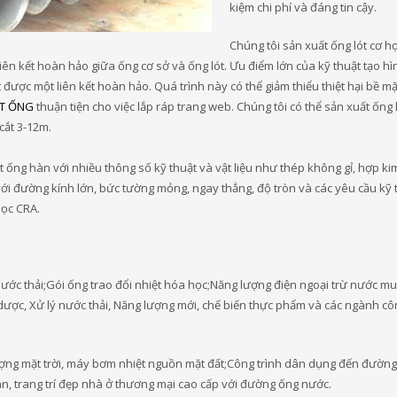
kiệm chi phí và đáng tin cậy.
Chúng tôi sản xuất ống lót cơ h
iên kết hoàn hảo giữa ống cơ sở và ống lót. Ưu điểm lớn của kỹ thuật tạo hì
t được một liên kết hoàn hảo. Quá trình này có thể giảm thiểu thiệt hại bề m
T ỐNG
thuận tiện cho việc lắp ráp trang web. Chúng tôi có thể sản xuất ống l
cắt 3-12m.
ất ống hàn với nhiều thông số kỹ thuật và vật liệu như thép không gỉ, hợp ki
với đường kính lớn, bức tường mỏng, ngay thẳng, độ tròn và các yêu cầu kỹ 
ọc CRA.
nước thải;Gói ống trao đổi nhiệt hóa học;Năng lượng điện ngoại trừ nước m
ược, Xử lý nước thải, Năng lượng mới, chế biến thực phẩm và các ngành cô
lượng mặt trời, máy bơm nhiệt nguồn mặt đất;Công trình dân dụng đến đườn
, trang trí đẹp nhà ở thương mại cao cấp với đường ống nước.