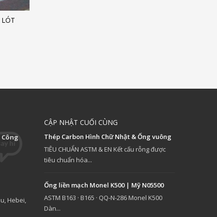
 LÓT
CẬP NHẬT CUỐI CÙNG
Thép Carbon Hình Chữ Nhật & Ống vuông
 Công
TIÊU CHUẨN ASTM & EN Kết cấu rỗng được
tiêu chuẩn hóa...
Ống liền mạch Monel K500 | Mỹ N05500
ASTM B163 · B165 · QQ-N-286 Monel K500
u, Hebei,
Dàn...