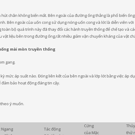
n hút chân không biến mất. Bên ngoài của đường ống thẳng là phổ biến ống
hình. Bên ngoài của uốn cong sử dụng nóng-uốn cong và lót là diễn viên với
 toàn bộ quá trình này đã thay đổi các hành truyền thống để chế tạo và cá
vật liệu bên trong đường ống,rất nhiều giảm vận chuyển kháng của vật chấ
chống mài mòn truyền thống
rom gang.
t kỳ mức áp suất nào. Đóng liên kết của bên ngoài và lớp lót bằng việc áp d
để đảm bảo hoạt động đáng tin cậy.
n theo ý muốn.
Cứng
Thủy
t Ngang
Tác động
của Mặc
thử 