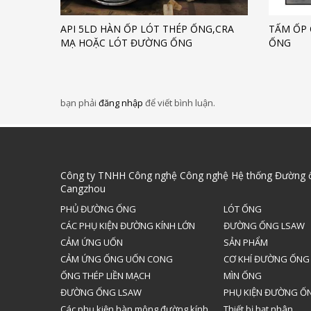
API 5LD HÀN ỐP LÓT THÉP ỐNG,CRA
TẤM ỐP 
MẠ HOẶC LÓT ĐƯỜNG ỐNG
ỐNG
bạn phải
đăng nhập
để viết bình luận.
Công ty TNHH Công nghệ Công nghệ Hệ thống Đường 
Cangzhou
PHỦ ĐƯỜNG ỐNG
LÓT ỐNG
CÁC PHỤ KIỆN ĐƯỜNG KÍNH LỚN
ĐƯỜNG ỐNG LSAW
CẢM ỨNG UỐN
SẢN PHẨM
CẢM ỨNG ỐNG UỐN CONG
CƠ KHÍ ĐƯỜNG ỐNG
ỐNG THÉP LIỀN MẠCH
MÌN ỐNG
ĐƯỜNG ỐNG LSAW
PHỤ KIỆN ĐƯỜNG Ố
Các phụ kiện hàn mông đường kính
Thiết bị hạt nhân