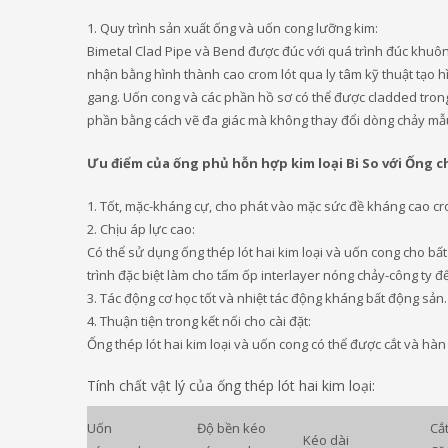
1. Quy trình sản xuất ống và uốn cong lưỡng kim:
Bimetal Clad Pipe và Bend được đúc với quá trình đúc khuô
nhận bằng hình thành cao crom lót qua ly tâm kỹ thuật tạo 
gang. Uốn cong và các phần hồ sơ có thể được cladded trong
phần bằng cách vẽ đa giác mà không thay đổi dòng chảy mẫu 
Ưu điểm của ống phủ hỗn hợp kim loại Bi So với Ống 
1. Tốt, mặc-kháng cự, cho phát vào mặc sức đề kháng cao c
2. Chịu áp lực cao:
Có thể sử dụng ống thép lót hai kim loại và uốn cong cho bấ
trình đặc biệt làm cho tấm ốp interlayer nóng chảy-công ty 
3. Tác động cơ học tốt và nhiệt tác động kháng bất động sản.
4. Thuận tiện trong kết nối cho cài đặt:
Ống thép lót hai kim loại và uốn cong có thể được cắt và hà
Tính chất vật lý của ống thép lót hai kim loại:
Uốn
Độ bền kéo
Cắ
Kéo dài