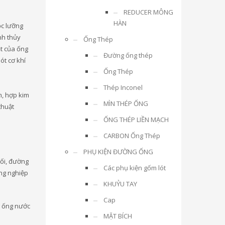
REDUCER MÔNG
HÀN
ọc lưỡng
nh thủy
Ống Thép
ặt của ống
Đường ống thép
ót cơ khí
Ống Thép
Thép Inconel
m, hợp kim
MÌN THÉP ỐNG
thuật
ỐNG THÉP LIỀN MẠCH
CARBON Ống Thép
PHỤ KIỆN ĐƯỜNG ỐNG
uối, đường
Các phụ kiện gốm lót
ng nghiệp
KHUỶU TAY
Cap
g ống nước
MẶT BÍCH