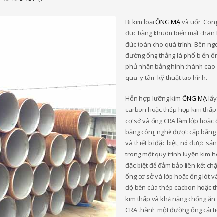
Bi kim loại
ỐNG MẠ
và uốn Con
đúc bằng khuôn biến mất chân
đúc toàn cho quá trình. Bên ng
đường ống thẳng là phổ biến ốn
phủ nhận bằng hình thành cao 
qua ly tâm kỹ thuật tạo hình.
Hỗn hợp lưỡng kim
ỐNG MẠ
lấy
carbon hoặc thép hợp kim thấp
cơ sở và ống CRA làm lớp hoặc 
bằng công nghệ được cấp bằng
và thiết bị đặc biệt, nó được sản
trong một quy trình luyện kim h
đặc biệt để đảm bảo liên kết chặ
ống cơ sở và lớp hoặc ống lót v
độ bền của thép cacbon hoặc 
kim thấp và khả năng chống ăn
CRA thành một đường ống cải tiế