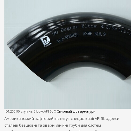
DN200 90 ступінь Elbow,API 5L X
Стиковий шов арматури
Американський нафтовий інститут специфікації API 5L адреси
сталеві безшовні та зварні лінійні труби для систем