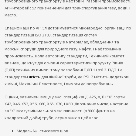
трубопровідного транспорту в нафтовій і газовій промисловості.
API-інтерфейс 5л призначений для транспортування газу, води, і
масло.
Специфікації по API 5л дотримуватися Міжнародної організації по
стандартизації ISO 3183, стандартизація систем
трубопровідного транспорту в матеріалах, обладнання та
морські споруди для природного газу, нафти, і нафтохімічна
промисловість. Коли авторингу стандарти, Технічний комітет
визнав, що існує дві основні характеристики продукту Рівнів
(ПДП) технічних вимог і тому розроблені ПДП 1 і psl 2. ПДП 1 є
стандартом
якість
для лінійної труби, де PSL 2 містить додаткові
хімічні, Механічні Властивості, і вимоги до випробувань .
Оцінки, зазначені вище даної специфікації, A25, A, B і “X” сорти
X42, Х46, X52, X56, X60, X65, X70, і X80. Двозначне число, наступне
за “X” вказує мінімальної межі плинності (в '000 фунтів на
квадратний дюйм) труби, отриманих в цей клас.
Модель №.: стикового шов