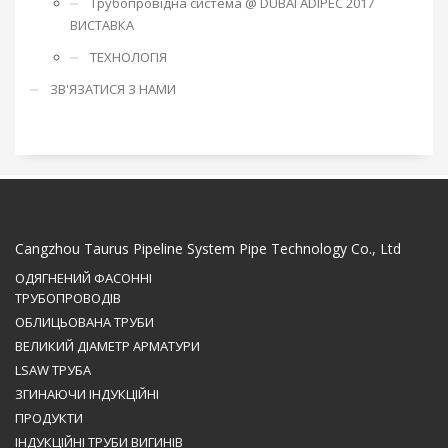
Трубопровідна система @ DUBAI ADIPEC 2017
ВИСТАВКА
ТЕХНОЛОГІЯ
ЗВ'ЯЗАТИСЯ З НАМИ
Cangzhou Taurus Pipeline System Pipe Technology Co., Ltd
ОДЯГНЕНИЙ ФАСОННІ
ТРУБОПРОВОДІВ
ОБЛИЦЬОВАНА ТРУБИ
ВЕЛИКИЙ ДІАМЕТР АРМАТУРИ
LSAW ТРУБА
ЗГИНАЮЧИ ІНДУКЦІЙНІ
ПРОДУКТИ
ІНДУКЦІЙНІ ТРУБИ ВИГИНІВ