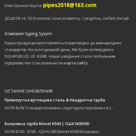
pipes2018@163.com
Електронна пошта:
ДОДАТИ: Ні. 33 Ecomomic зони розвитку, Cangzhou, Хебей, Китай
Компанія Syping Sysem
Наша продукція виготовляється відповідно до міжнародних
стандартів. На сьогоднішній день, Ми були затверджені
ISO,API,BV,CE. LR. ASME. Наше завдання стати глобальним
підприємство стає реальністю.
карта сайту
ОСТАННЄ ОНОВЛЕННЯ
Прямокутна вуглецева сталь & Квадратна труба
ASTM & EN Стандартизована структурна порожниста с...
Безшовна труба Monel K500 | США N05500
ASTM B163 · B165 · QQ-N-286 Monel K500 Безшовні...