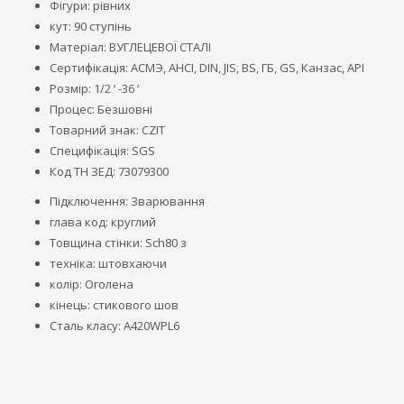
Фігури: рівних
кут: 90 ступінь
Матеріал: ВУГЛЕЦЕВОЇ СТАЛІ
Сертифікація: АСМЭ, АНСІ, DIN, JIS, BS, ГБ, GS, Канзас, API
Розмір: 1/2 ‘ -36 ‘
Процес: Безшовні
Товарний знак: CZIT
Специфікація: SGS
Код ТН ЗЕД: 73079300
Підключення: Зварювання
глава код: круглий
Товщина стінки: Sch80 з
техніка: штовхаючи
колір: Оголена
кінець: стикового шов
Сталь класу: A420WPL6