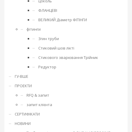
цоколь
ФЛАНЦЕВІ
ВЕЛИКИЙ Діаметр ФІТІНГИ
фітинги
Згин труби
Стиковий шов лікті
Стикового зварювання Трійник
Редуктор
ГУ-ВШЕ
ПРОЕКТИ
RFQ & запит
запит клієнта
СЕРТИФІКАТИ
НОВИНИ