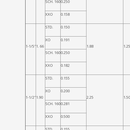
SCH. 160
0.250
XXO
0.158
STD.
0.150
XO
0.191
1-1/5″
1. 66
1.88
1.2
SCH. 160
0.250
XXO
0.182
STD.
0.155
XO
0.200
1-1/2″
1.90
2.25
1.5
SCH. 160
0.281
XXO
0.500
STD.
0.155