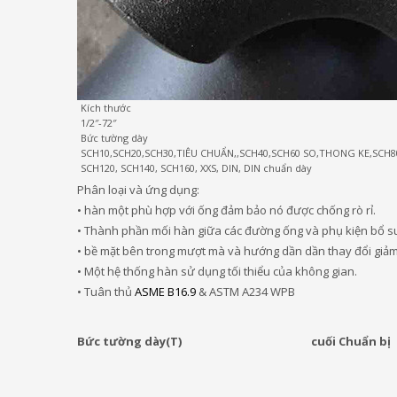
Kích thước
1/2″-72″
Bức tường dày
SCH10,SCH20,SCH30,TIÊU CHUẨN,,SCH40,SCH60 SO,THONG KE,SCH80
SCH120, SCH140, SCH160, XXS, DIN, DIN chuẩn dày
Phân loại và ứng dụng:
• hàn một phù hợp với ống đảm bảo nó được chống rò rỉ.
• Thành phần mối hàn giữa các đường ống và phụ kiện bổ s
• bề mặt bên trong mượt mà và hướng dần dần thay đổi giảm 
• Một hệ thống hàn sử dụng tối thiểu của không gian.
• Tuân thủ
ASME B16.9
& ASTM A234 WPB
Bức tường dày(T)
cuối Chuẩn bị