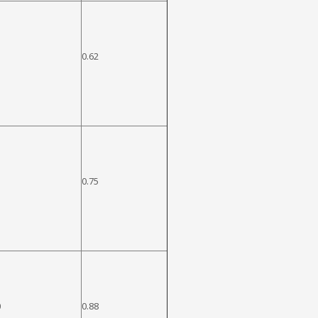
0.62
0.75
0
0.88