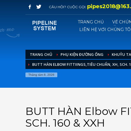
pipes2018@163
CÂU HỎI? CUỘC GỌI:
TRANG CHỦ
VỀ CHÚN
LIÊN HỆ VỚI CHÚNG TÔ
TRANG CHỦ
PHỤ KIỆN ĐƯỜNG ỐNG
KHUỶU T
BUTT HÀN ELBOW FITTIINGS,TIÊU CHUẨN, XH, SCH. 1
Tháng tám 8, 2026
BUTT HÀN Elbow FIT
SCH. 160 & XXH