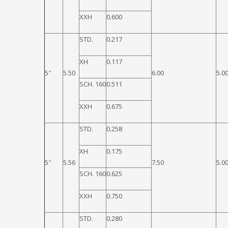
XXH
0.600
STD.
0.217
XH
0.117
5″
5.50
6.00
5.0
SCH. 160
0.511
XXH
0.675
STD.
0.258
XH
0.175
5″
5.56
7.50
5.0
SCH. 160
0.625
XXH
0.750
STD.
0.280