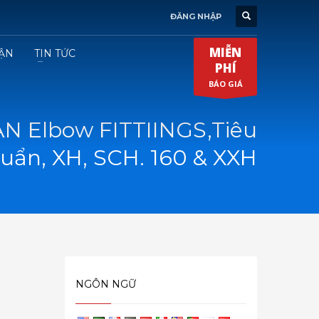
ĐĂNG NHẬP
MIỄN
ẬN
TIN TỨC
PHÍ
BÁO GIÁ
N Elbow FITTIINGS,Tiêu
uẩn, XH, SCH. 160 & XXH
NGÔN NGỮ