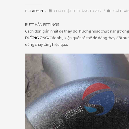
BỞI
ADMIN
/
CHỦ NHẬT, 16 THÁNG TƯ 2017
/
XUẤT BẢ
BUTT HÀN FITTIINGS
Cách đơn giản nhất để thay đổi hướng hoặc chức năng trong
ĐƯỜNG ỐNG
/Các phụ kiện quét có thể dễ dàng thay đổi h
dòng chảy tầng hiệu quả.