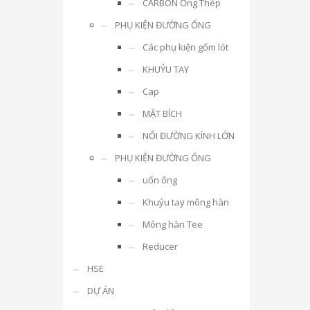
CARBON Ống Thép
PHỤ KIỆN ĐƯỜNG ỐNG
Các phụ kiện gốm lót
KHUỶU TAY
Cap
MẶT BÍCH
NỐI ĐƯỜNG KÍNH LỚN
PHỤ KIỆN ĐƯỜNG ỐNG
uốn ống
Khuỷu tay mông hàn
Mông hàn Tee
Reducer
HSE
DỰ ÁN