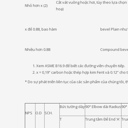
Cắt vát vuông hoặc hơi, tùy theo lựa chọ
Nhỏ hơn x (2)
hoạ)
x để 0.88, bao hàm
bevel Plain như
Nhiều hơn 0.88
Compound beve
Xem ASME B16.9 để biết các đường viền chuyển tiếp.
x = 0,19” carbon hoặc thép hợp kim Ferit và 0.12” cho 
* Do sự phát triển liên tục của các sản phẩm của chúng tôi, 
Bức tường dày
90° Elbow dài Radius
90°
NPS
O.D
SCH.
T
Trung tâm Để End ‘A’
Tru