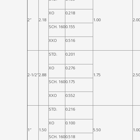
XO
0.218
2″
2.18
1.00
2.0
SCH. 160
0.155
XXO
0.516
STD.
0.201
XO
0.276
2-1/2″
2.88
1.75
2.5
SCH. 160
0.175
XXO
0.552
STD.
0.216
XO
0.100
1″
1.50
5.50
1.0
SCH. 160
0.518