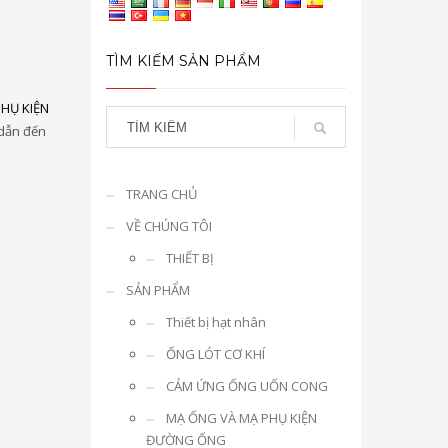
TÌM KIẾM SẢN PHẨM
HỤ KIỆN
 dẫn đến
TRANG CHỦ
VỀ CHÚNG TÔI
THIẾT BỊ
SẢN PHẨM
Thiết bị hạt nhân
ỐNG LÓT CƠ KHÍ
CẢM ỨNG ỐNG UỐN CONG
MẠ ỐNG VÀ MẠ PHỤ KIỆN
ĐƯỜNG ỐNG