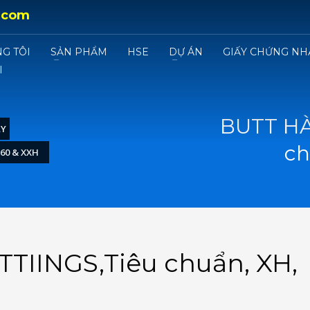
.com
G TÔI
SẢN PHẨM
HSE
DỰ ÁN
GIẤY CHỨNG NH
I
BUTT HÀ
AY
ch
60 & XXH
TIINGS,Tiêu chuẩn, XH,