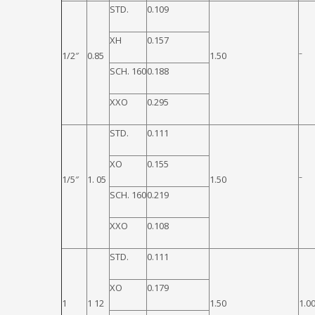
STD.
0.109
XH
0.157
–
1/2″
0.85
1.50
SCH. 160
0.188
XXO
0.295
STD.
0.111
XO
0.155
–
1/5″
1. 05
1.50
SCH. 160
0.219
XXO
0.108
STD.
0.111
XO
0.179
1
1 12
1.50
1.0