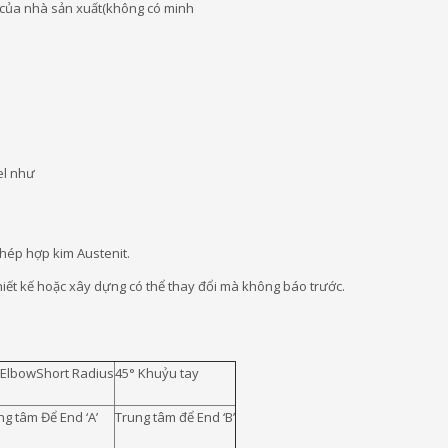
n của nhà sản xuất(không có minh
l như
thép hợp kim Austenit.
thiết kế hoặc xây dựng có thể thay đổi mà không báo trước.
 ElbowShort Radius
45° Khuỷu tay
ng tâm Để End ‘A’
Trung tâm để End ‘B’