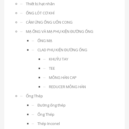
Thiết bị hạt nhân
ỐNG LÓT CƠ KHÍ
CẢM ỨNG ỐNG UỐN CONG
MẠ ỐNG VÀ MẠ PHỤ KIỆN ĐƯỜNG ỐNG
ỐNG MẠ
CLAD PHỤ KIỆN ĐƯỜNG ỐNG
KHUỶU TAY
TEE
MÔNG HÀN CAP
REDUCER MÔNG HÀN
Ống Thép
Đường ống thép
Ống Thép
Thép Inconel