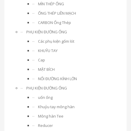
MÌN THÉP ỐNG
ỐNG THÉP LIỀN MẠCH
CARBON Ống Thép
PHỤ KIỆN ĐƯỜNG ỐNG
Các phụ kiện gốm lót
KHUỶU TAY
Cap
MẶT BÍCH
NỐI ĐƯỜNG KÍNH LỚN
PHỤ KIỆN ĐƯỜNG ỐNG
uốn ống
Khuỷu tay mông hàn
Mông hàn Tee
Reducer