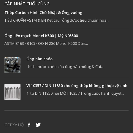
CẬP NHẬT CUỐI CÙNG
Thép Carbon Hình Chữ Nhật & Ống vuông
TIÊU CHUẨN ASTM & EN Kết cấu rỗng được tiêu chuẩn hóa...
Ống liền mạch Monel K500 | Mỹ N05500
ASTM B163 · B165 · QQ-N-286 Monel K500 Dàn...
Ống hàn chéo
Kích thước chéo của ống hàn mông & Cái...
VI 10357 / DIN 11850 cho ống thép không gỉ hợp vệ sinh
1. từ DIN 11850 hai MỘT 10357 Trong cuộc hành quyết...
GET XÃ HỘI