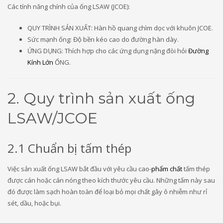
Các tính năng chính của ống LSAW (JCOE):
QUY TRÌNH SẢN XUẤT: Hàn hồ quang chìm dọc với khuôn JCOE.
Sức mạnh ống: Độ bền kéo cao do đường hàn dày.
ỨNG DỤNG: Thích hợp cho các ứng dụng nặng đòi hỏi
Đường
Kính Lớn
ỐNG.
2. Quy trình sản xuất ống
LSAW/JCOE
2.1 Chuẩn bị tấm thép
Việc sản xuất ống LSAW bắt đầu với yêu cầu cao-
phẩm chất
tấm thép
được cán hoặc cán nóng theo kích thước yêu cầu. Những tấm này sau
đó được làm sạch hoàn toàn để loại bỏ mọi chất gây ô nhiễm như rỉ
sét, dầu, hoặc bụi.