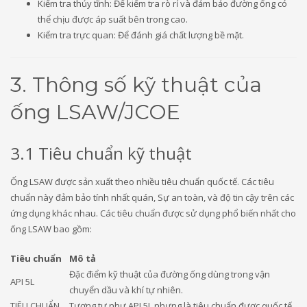
Kiểm tra thủy tĩnh: Để kiểm tra rò rỉ và đảm bảo đường ống có
thể chịu được áp suất bên trong cao.
Kiểm tra trực quan: Để đánh giá chất lượng bề mặt.
3. Thông số kỹ thuật của
ống LSAW/JCOE
3.1 Tiêu chuẩn kỹ thuật
Ống LSAW được sản xuất theo nhiều tiêu chuẩn quốc tế. Các tiêu
chuẩn này đảm bảo tính nhất quán, Sự an toàn, và độ tin cậy trên các
ứng dụng khác nhau. Các tiêu chuẩn được sử dụng phổ biến nhất cho
ống LSAW bao gồm:
Tiêu chuẩn
Mô tả
Đặc điểm kỹ thuật của đường ống dùng trong vận
API 5L
chuyển dầu và khí tự nhiên.
TIÊU CHUẨN
Tương tự như API 5L nhưng là tiêu chuẩn được quốc tế