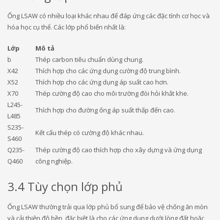
Ống LSAW có nhiều loại khác nhau để đáp ứng các đặc tính cơ học và
hóa học cụ thể. Các lớp phổ biến nhất là:
Lớp
Mô tả
b
Thép carbon tiêu chuẩn dùng chung.
X42
Thích hợp cho các ứng dụng cường độ trung bình.
X52
Thích hợp cho các ứng dụng áp suất cao hơn.
X70
Thép cường độ cao cho môi trường đòi hỏi khắt khe.
L245-
Thích hợp cho đường ống áp suất thấp đến cao.
L485
S235-
Kết cấu thép có cường độ khác nhau.
S460
Q235-
Thép cường độ cao thích hợp cho xây dựng và ứng dụng
Q460
công nghiệp.
3.4 Tùy chọn lớp phủ
Ống LSAW thường trải qua lớp phủ bổ sung để bảo vệ chống ăn mòn
và cải thiện độ bền, đặc biệt là cho các ứng dụng dưới lòng đất hoặc