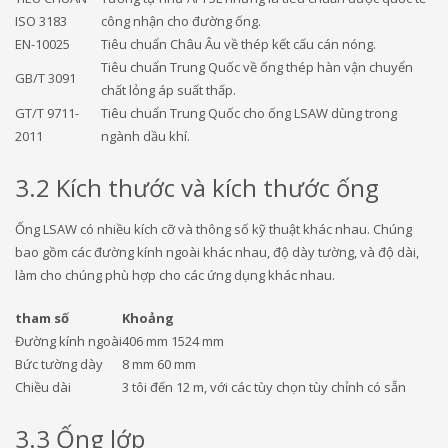
ISO 3183
công nhận cho đường ống.
EN-10025
Tiêu chuẩn Châu Âu về thép kết cấu cán nóng.
Tiêu chuẩn Trung Quốc về ống thép hàn vận chuyển
GB/T 3091
chất lỏng áp suất thấp.
GT/T 9711-
Tiêu chuẩn Trung Quốc cho ống LSAW dùng trong
2011
ngành dầu khí.
3.2 Kích thước và kích thước ống
Ống LSAW có nhiều kích cỡ và thông số kỹ thuật khác nhau. Chúng
bao gồm các đường kính ngoài khác nhau, độ dày tường, và độ dài,
làm cho chúng phù hợp cho các ứng dụng khác nhau.
tham số
Khoảng
Đường kính ngoài
406 mm 1524 mm
Bức tường dày
8 mm 60 mm
Chiều dài
3 tôi đến 12 m, với các tùy chọn tùy chỉnh có sẵn
3.3 Ống lớp