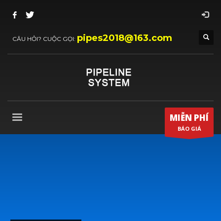
pipes2018@163.com
CÂU HỎI? CUỘC GỌI:
MIỄN PHÍ
BÁO GIÁ