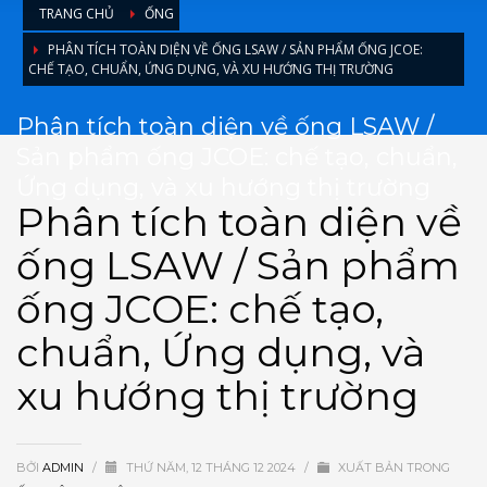
TRANG CHỦ
ỐNG
PHÂN TÍCH TOÀN DIỆN VỀ ỐNG LSAW / SẢN PHẨM ỐNG JCOE:
CHẾ TẠO, CHUẨN, ỨNG DỤNG, VÀ XU HƯỚNG THỊ TRƯỜNG
Phân tích toàn diện về ống LSAW /
Sản phẩm ống JCOE: chế tạo, chuẩn,
Ứng dụng, và xu hướng thị trường
Phân tích toàn diện về
ống LSAW / Sản phẩm
ống JCOE: chế tạo,
chuẩn, Ứng dụng, và
xu hướng thị trường
BỞI
ADMIN
/
THỨ NĂM, 12 THÁNG 12 2024
/
XUẤT BẢN TRONG