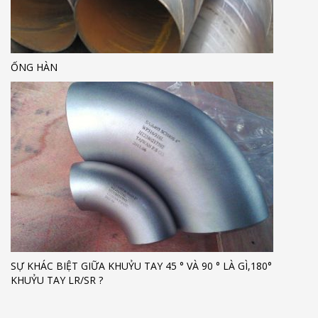
ỐNG HÀN
SỰ KHÁC BIỆT GIỮA KHUỶU TAY 45 ° VÀ 90 ° LÀ GÌ,180°
KHUỶU TAY LR/SR ?