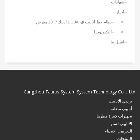
شهادات
أخبار
نظام خط أنابيب @ DUBAI أديبك 2017 معرض
التكنولوجيا
اتصل بنا
Cangzhou Taurus System System Technology Co. ، Ltd
يرتدي الأنابيب
أنابيب مبطنة
تجهيزات كبيرة قطرها
الأنابيب لساو
التعريفي الانحناء
المنتجات