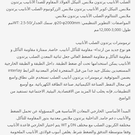
الصلب الأنابيب يرتدون ملابس, النيكل الفولاذ المقاوم للصدأ الأنابيب يرتدون
ملابس, النيكل-كوبر الأنابيب يرتدون ملابس, الزركونيوم-الصلب الأنابيب يرتدون
ملابس, التنتالوم-الصلب الأنابيب يرتدون ملابس.
المواصفات: التطوير التنظيمي: φ20-φ2000mm, سمك الجدار/WT: 2.5-50مم
طول: 3,000-12,000مم
ترمومترات يرتدون الصلب الأنابيب
هو نوع جديد من ارتداء- مقاومة للتآكل أنابيب. خاصة, ممتازة مقاومة التآكل و
مقاومة التآكل و مقاومة الضغط العالي جعل ثنائية المعدن الصلب يرتدون
الأنابيب يمكن استخدامها تحت أي ضغط الطبقة. داخل الطبقة و الطبقة الخارجية
المستعبدين بشكل جيد جدا من قبل المتفجرة لحام, المعدنية الترابط interlay
يضمن الموثوقية. ترمومترات يرتدون أنابيب الصلب تستخدم على نطاق واسع
في مجال النفط, الصناعة الكيميائية, صناعة الطاقة الكهربائية. مع أوسع
التطبيقات, فإنه يجلب لنا المزيد من الاقتصادية, البيئية, الاجتماعية تستفيد من
الواضح.
المبدأ الأساسي: الخارجي المعادن الأساسية هي المسؤولة عن تحمل الضغط
والأنابيب دعم جامد, الداخلية يرتدون ملابس معدنية بدور المقاومة للتآكل.
مختلفة الكربون الصلب مع مختلف DN و WT يتم اختيار الخارجي قاعدة الأنابيب
وفقا متوسطة التدفق والضغط شرط. يغلفن أنبوب فولاذي, الأنابيب الملحومة