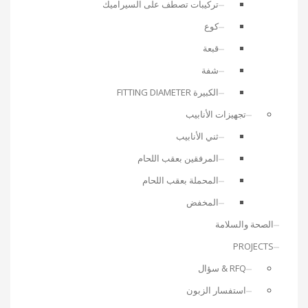
تركيبات تصطف على السيراميك
كوع
قبعة
شفة
الكبيرة FITTING DIAMETER
تجهيزات الأنابيب
ثني الأنابيب
المرفقين بعقب اللحام
المحملة بعقب اللحام
المخفض
الصحة والسلامة
PROJECTS
RFQ & سؤال
استفسار الزبون