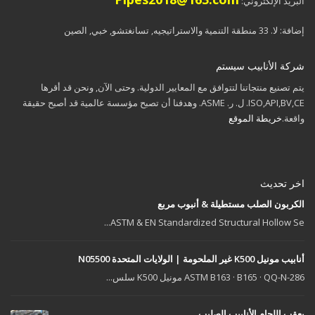
البريد الإلكتروني:
إضافة: لا. 33 منطقة التنمية والاستراتیجیه, تسانغتشو, خبي, الصين
شركة الأنابيب سيستم
يتم تصنيع منتجاتنا لتتوافق مع المعايير الدولية. وحتى الآن, ونحن قد أقرها
ISO,API,BV,CE. ل. ر. ASME. وهدفنا أن تصبح مؤسسة عالمية قد أصبح حقيقة
واقعة.
خريطة الموقع
اخر تحديث
الكربون الصلب مستطيلة & أنبوب مربع
.
ASTM &
EN Standardized Structural Hollow Se..
أنابيب مونيل K500 غير الملحومة | الولايات المتحدة N05500
ASTM B163 · B165 · QQ-N-286 مونيل K500 سلس...
بعقب اللحام الأنابيب الصليب