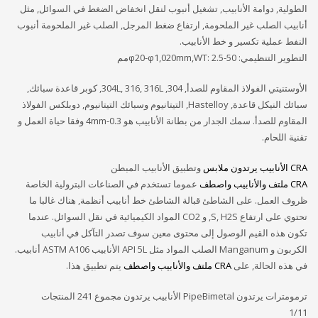
الطولية, دوامة الأنابيب, تشغيل أنبوب لنقل انخفاض الضغط في السوائل, مثل
أنابيب الصلب غير الملحومة, ارتفاع ضغط المرجل, الصلب غير الملحومة أنبوب
النفط عملية تكسير و خط الأنابيب.
التطوير التنظيمي: φ20-φ1,020mm,WT: 2.5-50مم
الأوستنيتي الفولاذ المقاوم للصدأ, 304, 304L, 316, 316L, كوبر قاعدة سبائك,
سبائك النيكل قاعدة, Hastelloy, التيتانيوم وسبائك التيتانيوم, دوبلكس الفولاذ
المقاوم للصدأ. سمك الجدار من بطانة الأنابيب هو 0.3-4mm وفقا حياة العمل و
تقنية اللحام.
CRA الأنابيب يرتدون ملابس
وتطبيق الأنابيب المبطن
CRA ملتف والأنابيب واصطف
عموما تستخدم في الصناعات البترولية الخاصة
ظروف العمل. على الشاطئ قبالة الشاطئ خط أنابيب أنظمة, هناك غالبا ما
تحتوي على ارتفاع S, H2S, و CO2 المواد الكيميائية في نقل السوائل. عندما
تكون هذه القيم الوصول إلى محتوى معين سوف تصدر التآكل في أنابيب
الكربون و Manganum الصلب المواد مثل API 5L الأنابيب ASTM A106 أنابيب.
في هذه الحالة, على
CRA ملتف والأنابيب واصطف
يتم تطبيق هذا.
ترمومترات يرتدون PipeBimetal الأنابيب يرتدون مجموع 241 المنتجات
1/11