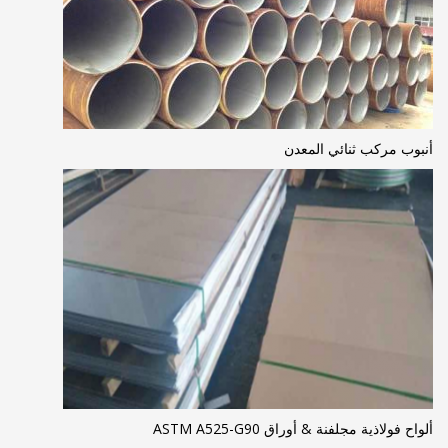
أنبوب مركب ثنائي المعدن
ألواح فولاذية مجلفنة & أوراق ASTM A525-G90