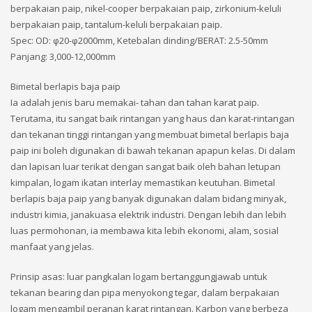
berpakaian paip, nikel-cooper berpakaian paip, zirkonium-keluli
berpakaian paip, tantalum-keluli berpakaian paip.
Spec: OD: φ20-φ2000mm, Ketebalan dinding/BERAT: 2.5-50mm
Panjang: 3,000-12,000mm
Bimetal berlapis baja paip
Ia adalah jenis baru memakai- tahan dan tahan karat paip.
Terutama, itu sangat baik rintangan yang haus dan karat-rintangan
dan tekanan tinggi rintangan yang membuat bimetal berlapis baja
paip ini boleh digunakan di bawah tekanan apapun kelas. Di dalam
dan lapisan luar terikat dengan sangat baik oleh bahan letupan
kimpalan, logam ikatan interlay memastikan keutuhan. Bimetal
berlapis baja paip yang banyak digunakan dalam bidang minyak,
industri kimia, janakuasa elektrik industri. Dengan lebih dan lebih
luas permohonan, ia membawa kita lebih ekonomi, alam, sosial
manfaat yang jelas.
Prinsip asas: luar pangkalan logam bertanggungjawab untuk
tekanan bearing dan pipa menyokong tegar, dalam berpakaian
logam mengambil peranan karat rintangan. Karbon yang berbeza