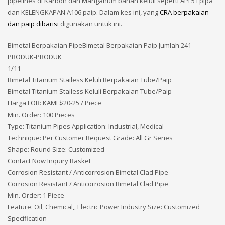
pipelines di Karbon dan Manganum bahan keluli seperti API 5 l pipa
dan KELENGKAPAN A106 paip. Dalam kes ini, yang
CRA berpakaian
dan paip dibarisi
digunakan untuk ini.
Bimetal Berpakaian PipeBimetal Berpakaian Paip Jumlah 241
PRODUK-PRODUK
1/11
Bimetal Titanium Stailess Keluli Berpakaian Tube/Paip
Bimetal Titanium Stailess Keluli Berpakaian Tube/Paip
Harga FOB: KAMI
$20-25 / Piece
Min. Order: 100 Pieces
Type: Titanium Pipes Application: Industrial, Medical
Technique: Per Customer Request Grade: All Gr Series
Shape: Round Size: Customized
Contact Now Inquiry Basket
Corrosion Resistant / Anticorrosion Bimetal Clad Pipe
Corrosion Resistant / Anticorrosion Bimetal Clad Pipe
Min. Order: 1 Piece
Feature: Oil, Chemical,, Electric Power Industry Size: Customized
Specification