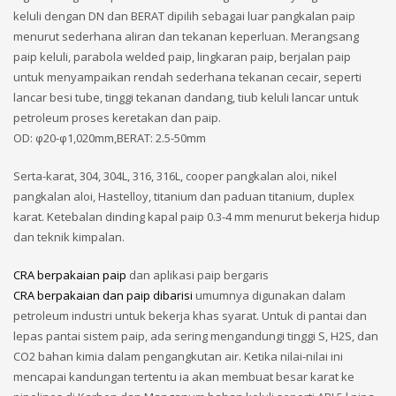
keluli dengan DN dan BERAT dipilih sebagai luar pangkalan paip
menurut sederhana aliran dan tekanan keperluan. Merangsang
paip keluli, parabola welded paip, lingkaran paip, berjalan paip
untuk menyampaikan rendah sederhana tekanan cecair, seperti
lancar besi tube, tinggi tekanan dandang, tiub keluli lancar untuk
petroleum proses keretakan dan paip.
OD: φ20-φ1,020mm,BERAT: 2.5-50mm
Serta-karat, 304, 304L, 316, 316L, cooper pangkalan aloi, nikel
pangkalan aloi, Hastelloy, titanium dan paduan titanium, duplex
karat. Ketebalan dinding kapal paip 0.3-4 mm menurut bekerja hidup
dan teknik kimpalan.
CRA berpakaian paip
dan aplikasi paip bergaris
CRA berpakaian dan paip dibarisi
umumnya digunakan dalam
petroleum industri untuk bekerja khas syarat. Untuk di pantai dan
lepas pantai sistem paip, ada sering mengandungi tinggi S, H2S, dan
CO2 bahan kimia dalam pengangkutan air. Ketika nilai-nilai ini
mencapai kandungan tertentu ia akan membuat besar karat ke