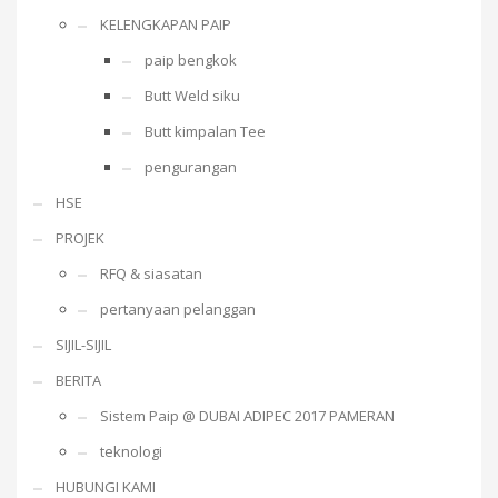
KELENGKAPAN PAIP
paip bengkok
Butt Weld siku
Butt kimpalan Tee
pengurangan
HSE
PROJEK
RFQ & siasatan
pertanyaan pelanggan
SIJIL-SIJIL
BERITA
Sistem Paip @ DUBAI ADIPEC 2017 PAMERAN
teknologi
HUBUNGI KAMI