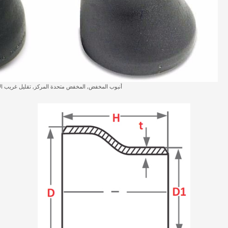
أنبوب المخفض, المخفض متحدة المركز, تقليل غريب ال