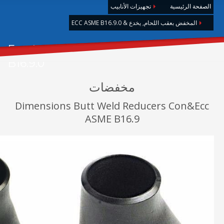
الصفحة الرئيسية
تجهيزات الأنابيب
المخفض بعقب اللحام, يخدع & ECC ASME B16.9.0
المخفض بعقب اللحام, يخدع & Ecc ASME
B16.9.0
مخفضات
Dimensions Butt Weld Reducers Con&Ecc
ASME B16.9