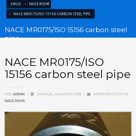
HAUS
NACE ROHR
NACE MR0175/ISO 15156 CARBON STEEL PIPE
NACE MR0175/ISO 15156 carbon steel
pipe
NACE MR0175/ISO
15156 carbon steel pipe
VON
ADMIN
/
SAMSTAG, 10 MARSCH 2018
/
VERÖFFENTLICHT IN
NACE ROHR