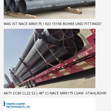
WAS IST NACE MR0175 / ISO 15156 ROHRE UND FITTINGS?
A671 CC60 CL22 S2 (-46° C) NACE MR0175 LSAW -STAHLROHR