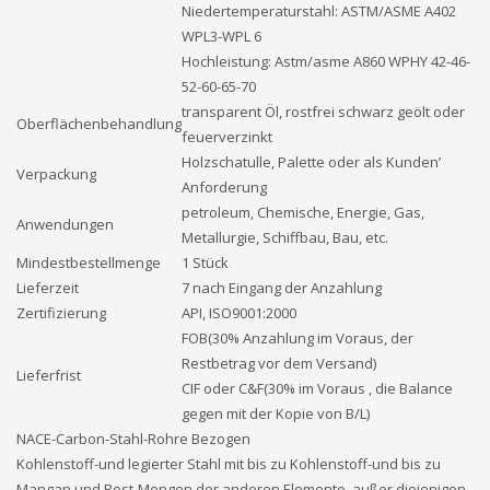
Niedertemperaturstahl: ASTM/ASME A402
WPL3-WPL 6
Hochleistung: Astm/asme A860 WPHY 42-46-
52-60-65-70
transparent Öl, rostfrei schwarz geölt oder
Oberflächenbehandlung
feuerverzinkt
Holzschatulle, Palette oder als Kunden’
Verpackung
Anforderung
petroleum, Chemische, Energie, Gas,
Anwendungen
Metallurgie, Schiffbau, Bau, etc.
Mindestbestellmenge
1 Stück
Lieferzeit
7 nach Eingang der Anzahlung
Zertifizierung
API, ISO9001:2000
FOB(30% Anzahlung im Voraus, der
Restbetrag vor dem Versand)
Lieferfrist
CIF oder C&F(30% im Voraus , die Balance
gegen mit der Kopie von B/L)
NACE-Carbon-Stahl-Rohre Bezogen
Kohlenstoff-und legierter Stahl mit bis zu Kohlenstoff-und bis zu
Mangan und Rest-Mengen der anderen Elemente, außer diejenigen,