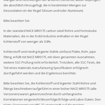
die absichtlich Hinzugefügt, die in bestimmten Mengen zur
Desoxidation (in der Regel Silizium und/oder Aluminium)
Bitte beachten Sie:
In der standard NACE MR0175 carbon steel Rohre und Formstücke
Materialien, die in der Erdöl-Industrie enthalten in der Regel
Kohlenstoff von weniger als 0.8%.
Kohlenstoff-und niedrig legierte Stähle umfasst Platte, Rohr, pipe
fitting, erfüllt mit NACE MR0175, mit oben genannten Ausnahmen,
weitere SSC-Prüfung nicht erforderlich. Trotzdem, alle SSC-Tests, die
Teil eines materials manufacturing Spezifikation erfolgreich
durchgeführt werden und die Ergebnisse berichtet.
Bitte beachten Sie, die Kohlenstoff-und legierter Stahl-Rohre und-
fittings beschrieben/aufgeführt in einer bisher NACE MR0175 (alle
Versionen) waren gekennzeichnet durch umfangreiche
Korrelationen eingereicht Misserfolge/Erfolge und Labor-Daten. Den
Härte-Grenzwert von HRC 22 angewandt auf die meisten