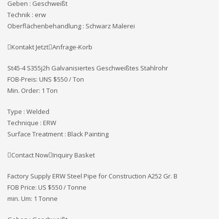
Geben : Geschweißt
Technik : erw
Oberflächenbehandlung : Schwarz Malerei
Kontakt JetztAnfrage-Korb
St45-4 S355j2h Galvanisiertes Geschweißtes Stahlrohr
FOB-Preis: UNS
$550 / Ton
Min. Order: 1 Ton
Type : Welded
Technique : ERW
Surface Treatment : Black Painting
Contact NowInquiry Basket
Factory Supply ERW Steel Pipe for Construction A252 Gr. B
FOB Price: US $550 / Tonne
min. Um: 1 Tonne