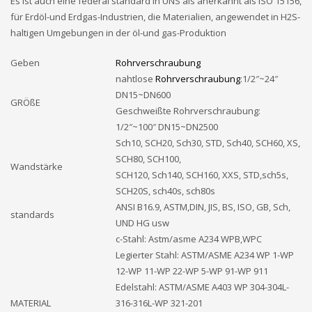
Es ist auch eine federal standard in UNS als anerkannt als ISO 15156,
für Erdöl-und Erdgas-Industrien, die Materialien, angewendet in H2S-
haltigen Umgebungen in der öl-und gas-Produktion
Geben
Rohrverschraubung
nahtlose
Rohrverschraubung
:1/2″~24″
DN15~DN600
GRÖßE
Geschweißte Rohrverschraubung:
1/2″~100″ DN15~DN2500
Sch10, SCH20, Sch30, STD, Sch40, SCH60, XS,
SCH80, SCH100,
Wandstärke
SCH120, Sch140, SCH160, XXS, STD,sch5s,
SCH20S, sch40s, sch80s
ANSI B16.9, ASTM,DIN, JIS, BS, ISO, GB, Sch,
standards
UND HG usw
c-Stahl: Astm/asme A234 WPB,WPC
Legierter Stahl: ASTM/ASME A234 WP 1-WP
12-WP 11-WP 22-WP 5-WP 91-WP 911
Edelstahl: ASTM/ASME A403 WP 304-304L-
MATERIAL
316-316L-WP 321-201