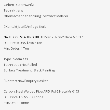
Geben : Geschweißt
Technik : erw
Oberflächenbehandlung : Schwarz Malerei
Kontakt JetztAnfrage-Korb
NAHTLOSE STAHLROHRE
API5lgr. - B-Psl-2 Nace Mr 0175
FOB-Preis: UNS
$550 / Ton
Min. Order: 1 Ton
Type : Seamless
Technique : Hot Rolled
Surface Treatment : Black Painting
Contact NowInquiry Basket
Carbon Steel Welded Pipe API5l Psl-2 Nace Mr 0175
FOB Price: US $550 / Tonne
min. Um: 1 Tonne