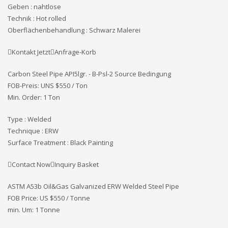
Geben : nahtlose
Technik : Hot rolled
Oberflächenbehandlung : Schwarz Malerei
Kontakt JetztAnfrage-Korb
Carbon Steel Pipe API5lgr. - B-Psl-2 Source Bedingung
FOB-Preis: UNS
$550 / Ton
Min. Order: 1 Ton
Type : Welded
Technique : ERW
Surface Treatment : Black Painting
Contact NowInquiry Basket
ASTM A53b Oil&Gas Galvanized ERW Welded Steel Pipe
FOB Price: US $550 / Tonne
min. Um: 1 Tonne