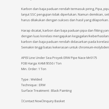
Karbon dan baja paduan rendah termasuk piring, Pipa, pi
lanjut SSC pengujian tidak diperlukan. Namun demikian, s
harus dilakukan dengan sukses dan hasil yang dilaporkan.
Harap dicatat, karbon dan baja paduan pipa dan fitting yan
dengan luas korelasi mengajukan kegagalan/keberhasilan 
karbon dan baja paduan rendah didasarkan pada korelasi
Semakin tinggi batas kekerasan untuk chromium-molybden
API5l Line Under Sea Proyek ERW Pipe Nace Mr0175
FOB Harga: KAMI
$550 / Ton
Min. Order: 1 Ton
Type : Welded
Technique : ERW
Surface Treatment : Black Painting
Contact NowInquiry Basket