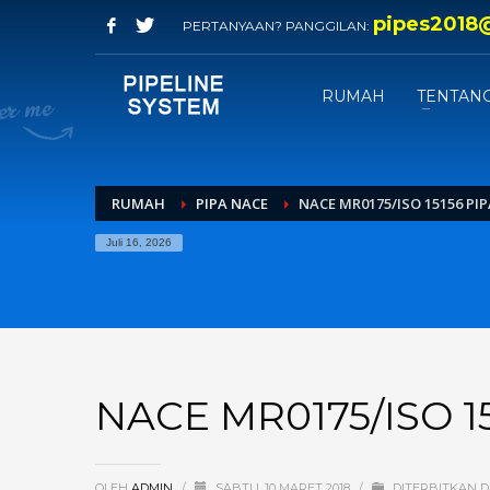
pipes2018
PERTANYAAN? PANGGILAN:
RUMAH
TENTANG
RUMAH
PIPA NACE
NACE MR0175/ISO 15156 PI
Juli 16, 2026
NACE MR0175/ISO 15
OLEH
ADMIN
/
SABTU, 10 MARET 2018
/
DITERBITKAN 