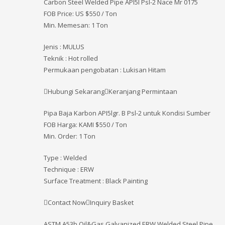
Carbon Steel Welded Pipe API5l Psl-2 Nace Mr 0175
FOB Price: US $550 / Ton
Min. Memesan: 1 Ton
Jenis : MULUS
Teknik : Hot rolled
Permukaan pengobatan : Lukisan Hitam
Hubungi SekarangKeranjang Permintaan
Pipa Baja Karbon API5lgr. B Psl-2 untuk Kondisi Sumber
FOB Harga: KAMI
$550 / Ton
Min. Order: 1 Ton
Type : Welded
Technique : ERW
Surface Treatment : Black Painting
Contact NowInquiry Basket
ASTM A53b Oil&Gas Galvanized ERW Welded Steel Pipe