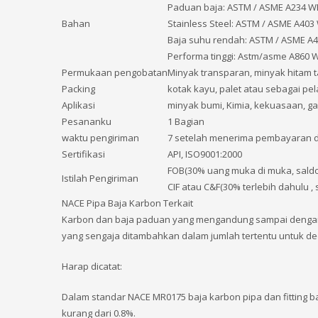
Paduan baja: ASTM / ASME A234 W
Bahan
Stainless Steel: ASTM / ASME A403
Baja suhu rendah: ASTM / ASME A
Performa tinggi: Astm/asme A860 W
Permukaan pengobatan
Minyak transparan, minyak hitam t
Packing
kotak kayu, palet atau sebagai pe
Aplikasi
minyak bumi, Kimia, kekuasaan, gas
Pesananku
1 Bagian
waktu pengiriman
7 setelah menerima pembayaran 
Sertifikasi
API, ISO9001:2000
FOB(30% uang muka di muka, sald
Istilah Pengiriman
CIF atau C&F(30% terlebih dahulu , 
NACE Pipa Baja Karbon Terkait
Karbon dan baja paduan yang mengandung sampai dengan k
yang sengaja ditambahkan dalam jumlah tertentu untuk deo
Harap dicatat:
Dalam standar NACE MR0175 baja karbon pipa dan fitting
kurang dari 0.8%.