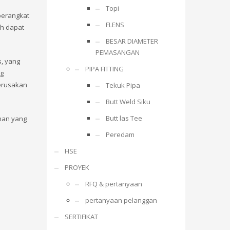
Topi
perangkat
FLENS
ih dapat
BESAR DIAMETER
PEMASANGAN
, yang
PIPA FITTING
ng
kerusakan
Tekuk Pipa
Butt Weld Siku
Butt las Tee
ahan yang
Peredam
HSE
PROYEK
RFQ & pertanyaan
pertanyaan pelanggan
SERTIFIKAT