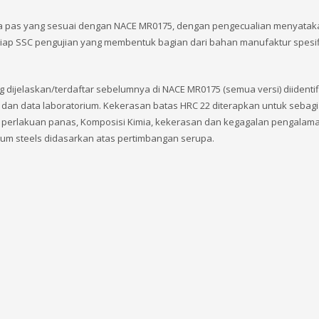
pa pas yang sesuai dengan NACE MR0175, dengan pengecualian menyataka
etiap SSC pengujian yang membentuk bagian dari bahan manufaktur spesif
g dijelaskan/terdaftar sebelumnya di NACE MR0175 (semua versi) diidentif
dan data laboratorium. Kekerasan batas HRC 22 diterapkan untuk sebag
 perlakuan panas, Komposisi Kimia, kekerasan dan kegagalan pengalama
um steels didasarkan atas pertimbangan serupa.