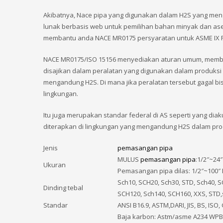
Akibatnya, Nace pipa yang digunakan dalam H2S yang meng
lunak berbasis web untuk pemilihan bahan minyak dan aset 
membantu anda NACE MR0175 persyaratan untuk ASME IX P
NACE MR0175/ISO 15156 menyediakan aturan umum, memberi
disajikan dalam peralatan yang digunakan dalam produksi
mengandung H2S. Di mana jika peralatan tersebut gagal 
lingkungan.
Itu juga merupakan standar federal di AS seperti yang dia
diterapkan di lingkungan yang mengandung H2S dalam pro
Jenis
pemasangan pipa
MULUS
pemasangan pipa
:1/2″~24
Ukuran
Pemasangan pipa dilas: 1/2″~100″
Sch10, SCH20, Sch30, STD, Sch40, 
Dinding tebal
SCH120, Sch140, SCH160, XXS, STD,
Standar
ANSI B16.9, ASTM,DARI, JIS, BS, ISO,
Baja karbon: Astm/asme A234 WP