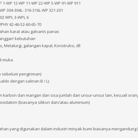
P 1-WP 12-WP 11-WP 22-WP 5-WP 91-WP 911
 WP 304-304L- 316-316L-WP 321-201
402 WPL 3-WPL 6
PHY 42-46-52-60-65-70
ahan karat atau galvanis panas
langgan’ kebutuhan
, Metalurgi, galangan kapal, Konstruksi, dll
di muka
o sebelum pengiriman)
saldo dengan salinan B / L)
arbon dan mangan dan sisa jumlah dari unsur-unsur lain, kecuali oran
xidation (biasanya silikon dan/atau aluminium)
 bahan yang digunakan dalam industri minyak bumi biasanya mengandung