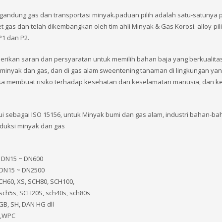
andung gas dan transportasi minyak.paduan pilih adalah satu-satunya 
gas dan telah dikembangkan oleh tim ahli Minyak & Gas Korosi. alloy-pil
1 dan P2.
kan saran dan persyaratan untuk memilih bahan baja yang berkualitas
 minyak dan gas, dan di gas alam sweentening tanaman di lingkungan ya
bisa membuat risiko terhadap kesehatan dan keselamatan manusia, dan 
kui sebagai ISO 15156, untuk Minyak bumi dan gas alam, industri bahan-b
duksi minyak dan gas
″ DN15 ~ DN600
 DN15 ~ DN2500
SCH60, XS, SCH80, SCH100,
sch5s, SCH20S, sch40s, sch80s
 GB, SH, DAN HG dll
B,WPC