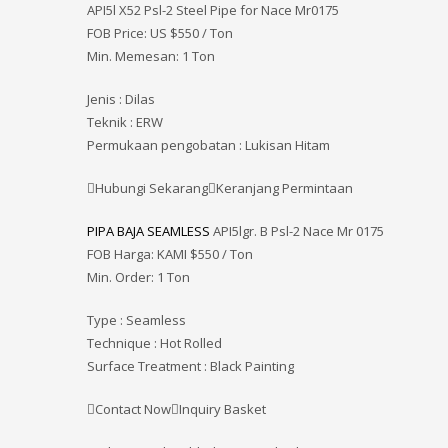
API5l X52 Psl-2 Steel Pipe for Nace Mr0175
FOB Price: US $550 / Ton
Min. Memesan: 1 Ton
Jenis : Dilas
Teknik : ERW
Permukaan pengobatan : Lukisan Hitam
Hubungi SekarangKeranjang Permintaan
PIPA BAJA SEAMLESS
API5lgr. B Psl-2 Nace Mr 0175
FOB Harga: KAMI
$550 / Ton
Min. Order: 1 Ton
Type : Seamless
Technique : Hot Rolled
Surface Treatment : Black Painting
Contact NowInquiry Basket