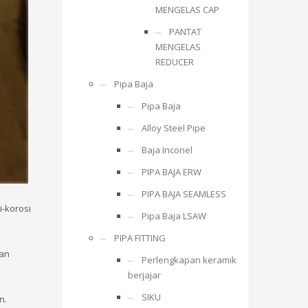
MENGELAS CAP
PANTAT
MENGELAS
REDUCER
Pipa Baja
Pipa Baja
Alloy Steel Pipe
Baja Inconel
PIPA BAJA ERW
PIPA BAJA SEAMLESS
i-korosi
Pipa Baja LSAW
PIPA FITTING
lan
Perlengkapan keramik
berjajar
SIKU
n.