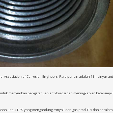
l Association of Corrosion Engineers. Para pendiri adalah 11 insinyur ant
 untuk menyiarkan pengetahuan anti-korosi dan meningkatkan keterampi
ahan untuk H2S yang mengandung minyak dan gas produksi dan peralata