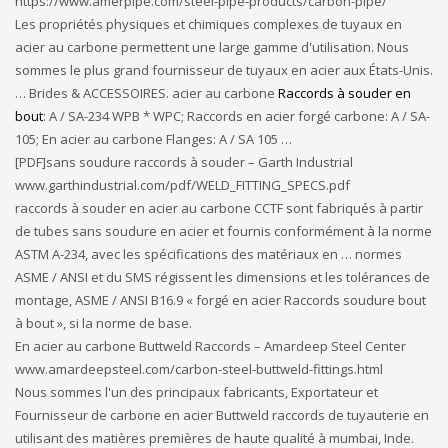
https://www.amerpipe.com/steel-pipe-products/carbon-pipe/
Les propriétés physiques et chimiques complexes de tuyaux en
acier au carbone permettent une large gamme d'utilisation. Nous
sommes le plus grand fournisseur de tuyaux en acier aux États-Unis.
… Brides & ACCESSOIRES. acier au carbone
Raccords à souder en
bout
: A / SA-234 WPB * WPC; Raccords en acier forgé carbone: A / SA-
105; En acier au carbone Flanges: A / SA 105 …
[PDF]sans soudure raccords à souder – Garth Industrial
www.garthindustrial.com/pdf/WELD_FITTING_SPECS.pdf
raccords à souder en acier au carbone CCTF sont fabriqués à partir
de tubes sans soudure en acier et fournis conformément à la norme
ASTM A-234, avec les spécifications des matériaux en … normes
ASME / ANSI et du SMS régissent les dimensions et les tolérances de
montage, ASME / ANSI B16.9 « forgé en acier Raccords soudure bout
à bout », si la norme de base.
En acier au carbone Buttweld Raccords – Amardeep Steel Center
www.amardeepsteel.com/carbon-steel-buttweld-fittings.html
Nous sommes l'un des principaux fabricants, Exportateur et
Fournisseur de carbone en acier Buttweld raccords de tuyauterie en
utilisant des matières premières de haute qualité à mumbai, Inde.