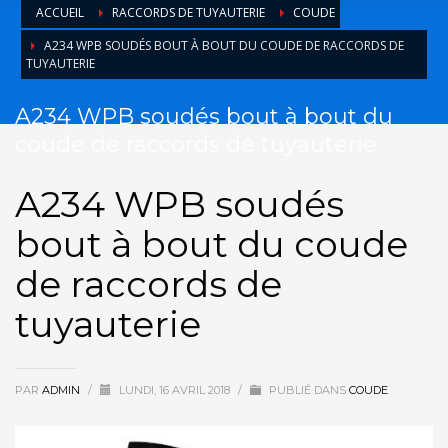
ACCUEIL
RACCORDS DE TUYAUTERIE
COUDE
A234 WPB SOUDÉS BOUT À BOUT DU COUDE DE RACCORDS DE
TUYAUTERIE
A234 WPB soudés bout à bout du
coude de raccords de tuyauterie
A234 WPB soudés
bout à bout du coude
de raccords de
tuyauterie
PAR
ADMIN
/
LUNDI, 16 AVRIL 2018
/
PUBLIÉ DANS
COUDE