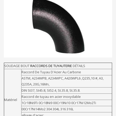
SOUDAGE BOUT
RACCORDS DE TUYAUTERIE
DÉTAILS
Raccord De Tuyau D'Acier Au Carbone
ASTM, A234WPB, A234WPC, A420WPL6 ,Q235,10 #, A3,
Q235A, 20G,16Mn,
DIN St37, St45.8, St52.4, St.35.8, St.35.8.
Raccord de tuyau en acier inoxydable
Matériel
1Cr18Ni9Ti 0Cr18Ni9 00Cr19Ni10 0Cr17Ni12Mo2Ti
00Cr17Ni14Mo2 304 304L 316 316L
alliage d'acier: