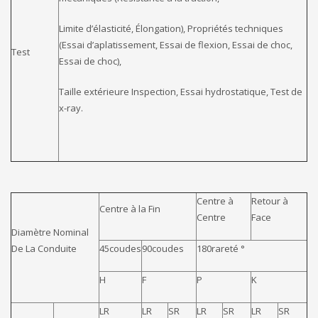
Limite d’élasticité, Élongation), Propriétés techniques
(Essai d’aplatissement, Essai de flexion, Essai de choc,
Test
Essai de choc),
Taille extérieure Inspection, Essai hydrostatique, Test de
x-ray.
Centre à
Retour à
Centre à la Fin
Centre
Face
Diamètre Nominal
De La Conduite
45coudes
90coudes
180rareté °
H
F
P
K
LR
LR
SR
LR
SR
LR
SR