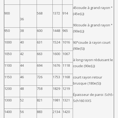
45coude à grand rayon °
900
568
1372
914
(45e(L))
36
90coude à grand rayon °
950
38
600
1448
965
(90e(L))
1000
40
631
1524
1016
90°coude à rayon court
(90e(S))
1050
42
663
1600
1067
à long rayon réduisant le
1100
44
694
1676
1118
coude (90e(L))
1150
46
726
1753
1168
court rayon retour
brusque (180e(S))
1200
48
758
1829
1219
Épaisseur de paroi :Sch5-
1300
52
821
1981
1321
Sch160 XXS
1400
56
883
2134
1420