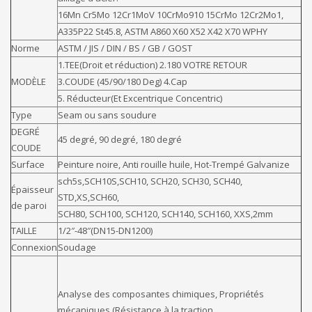
16Mn Cr5Mo 12Cr1MoV 10CrMo910 15CrMo 12Cr2Mo1,
A335P22 St45.8, ASTM A860 X60 X52 X42 X70 WPHY
Norme
ASTM / JIS / DIN / BS / GB / GOST
1.TEE(Droit et réduction) 2.180 VOTRE RETOUR
MODÈLE
3.COUDE (45/90/180 Deg) 4.Cap
5. Réducteur(Et Excentrique Concentric)
Type
Seam ou sans soudure
DEGRÉ
45 degré, 90 degré, 180 degré
COUDE
Surface
Peinture noire, Anti rouille huile, Hot-Trempé Galvanize
sch5s,SCH10S,SCH10, SCH20, SCH30, SCH40,
Épaisseur
STD,XS,SCH60,
de paroi
SCH80, SCH100, SCH120, SCH140, SCH160, XXS,2mm
TAILLE
1/2″-48″(DN15-DN1200)
Connexion
Soudage
Analyse des composantes chimiques, Propriétés
mécaniques (Résistance à la traction,