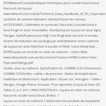
[PDF]Manuel Caractéristiques techniques pour souder bout à bout
Raccords de tuyaux
www.tkbend.co.kr/sub02/Technical_Data_Handbook_of_TK_Corporatio
Système de commercialisation standard pour les vannes,
ACCESSOIRES, Collerettes et syndicats. Raccords à souder bout à
bout forgé en acier inoxydable. Standard pour tuyaux en acier ligne
Flanges. Spécification pour High Test forgé Butt raccords à souder.
Inserts de réduction de soudage par emboîtement. Union carbone
de tuyaux en acier Manchon à souder et fileté. Usine Made Butt …
[PDF]Tuyaux et raccords en acier au carbone – Aciers Atlas
www.atlassteels.com.au/documents/Section-6-PRM-Carbon-Stee-
Pipe-and-Fittings.pdf
Grade. acier au carbone. Spécification du. COMME 2129. Dimensions.
COMME 2129 brides « table » de pression - Notes de température,
matériaux et dimensions. Application. Glisser sur, Aveugles « Table »
Flanges. Visage. Plaine. Ennuyer. Pour répondre à tuyau & Tube OD.
Table. D, e, F, et H. CARACTERISTIQUES • tuyaux en acier au carbone,
Raccords souder bout à bout, Brides. 1.
tuyaux en acier au carbone | Américains les produits de tuyauterie