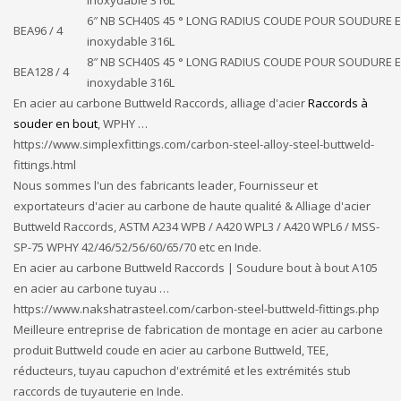
inoxydable 316L
6″ NB SCH40S 45 ° LONG RADIUS COUDE POUR SOUDURE E
BEA96 / 4
inoxydable 316L
8″ NB SCH40S 45 ° LONG RADIUS COUDE POUR SOUDURE E
BEA128 / 4
inoxydable 316L
En acier au carbone Buttweld Raccords, alliage d'acier
Raccords à
souder en bout
, WPHY …
https://www.simplexfittings.com/carbon-steel-alloy-steel-buttweld-
fittings.html
Nous sommes l'un des fabricants leader, Fournisseur et
exportateurs d'acier au carbone de haute qualité & Alliage d'acier
Buttweld Raccords, ASTM A234 WPB / A420 WPL3 / A420 WPL6 / MSS-
SP-75 WPHY 42/46/52/56/60/65/70 etc en Inde.
En acier au carbone Buttweld Raccords | Soudure bout à bout A105
en acier au carbone tuyau …
https://www.nakshatrasteel.com/carbon-steel-buttweld-fittings.php
Meilleure entreprise de fabrication de montage en acier au carbone
produit Buttweld coude en acier au carbone Buttweld, TEE,
réducteurs, tuyau capuchon d'extrémité et les extrémités stub
raccords de tuyauterie en Inde.