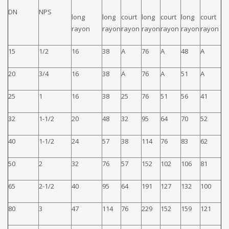
DN
NPS
long
long
court
long
court
long
court
rayon
rayon
rayon
rayon
rayon
rayon
rayon
15
1/2
16
38
A
76
A
48
A
20
3/4
16
38
A
76
A
51
A
25
1
16
38
25
76
51
56
41
32
1-1/2
20
48
32
95
64
70
52
40
1-1/2
24
57
38
114
76
83
62
50
2
32
76
57
152
102
106
81
65
2-1/2
40
95
64
191
127
132
100
80
3
47
114
76
229
152
159
121