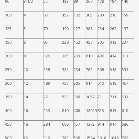
90
3-1/2
55
133
89
267
178
184
140
100
4
63
152
102
305
203
210
159
125
5
79
190
127
381
254
262
197
150
6
95
229
152
457
305
313
237
200
8
126
305
203
610
406
414
313
250
10
158
381
254
762
508
518
391
300
12
189
457
305
914
610
619
467
350
14
221
533
358
1067
711
711
533
400
16
253
810
406
12019
813
813
610
450
18
284
686
457
1372
914
914
686
500
20
316
762
508
1524
1016
1016
762